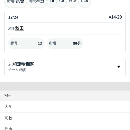
0
0
0
0
1試合
80分
T
G
PG
DG
出場
時間
12/24
14-29
●
秋田
相手
13
80分
番号
出場
丸和運輸機関
チーム成績
Menu
大学
高校
代表