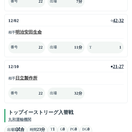
22
7分
番号
出場
12/02
42-32
○
明治安田生命
相手
22
11分
1
番号
出場
T
12/10
21-27
●
日立製作所
相手
22
32分
番号
出場
トップイーストリーグ入替戦
丸和運輸機関
1
0
0
0
1試合
23分
T
G
PG
DG
出場
時間