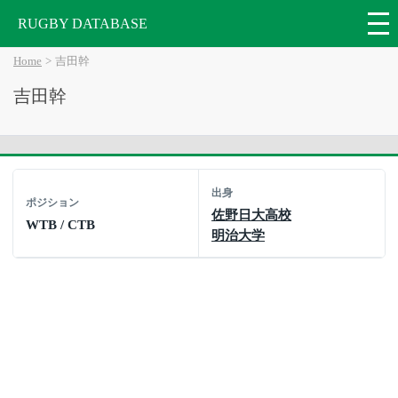
RUGBY DATABASE
Home
吉田幹
吉田幹
出身
ポジション
佐野日大高校
WTB / CTB
明治大学