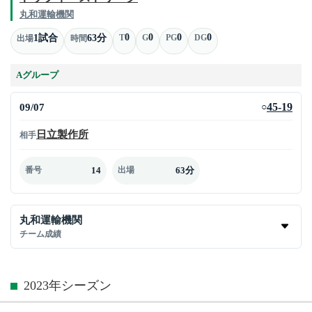
丸和運輸機関
0
0
0
0
1試合
63分
T
G
PG
DG
出場
時間
Aグループ
09/07
45-19
○
日立製作所
相手
14
63分
番号
出場
丸和運輸機関
チーム成績
2023年シーズン