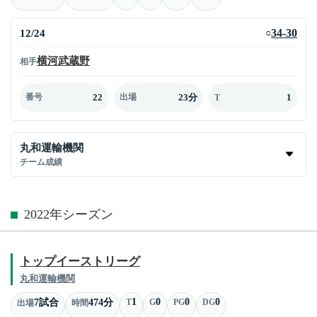
12/24
34-30
○
横河武蔵野
相手
22
23分
1
番号
出場
T
丸和運輸機関
チーム成績
2022年シーズン
トップイーストリーグ
丸和運輸機関
1
0
0
0
7試合
474分
T
G
PG
DG
出場
時間