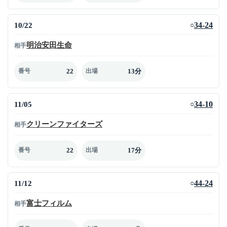
10/22
34-24
○
明治安田生命
相手
22
13分
番号
出場
11/05
34-10
○
クリーンファイターズ
相手
22
17分
番号
出場
11/12
44-24
○
富士フィルム
相手