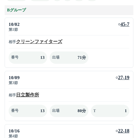
Bグループ
10/02
45-7
○
第1節
クリーンファイターズ
相手
13
71分
番号
出場
10/09
27-19
○
第3節
日立製作所
相手
13
80分
1
番号
出場
T
10/16
22-18
○
第4節