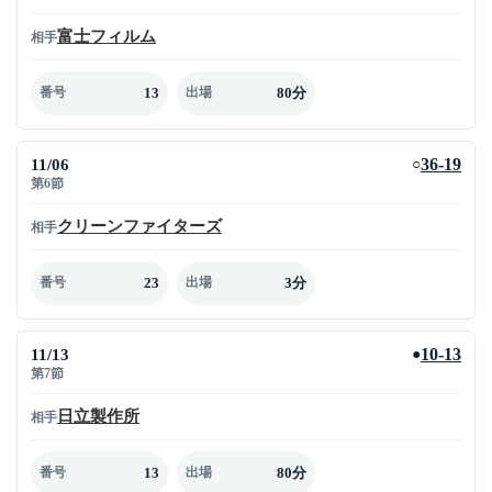
富士フィルム
相手
13
80分
番号
出場
11/06
36-19
○
第6節
クリーンファイターズ
相手
23
3分
番号
出場
11/13
10-13
●
第7節
日立製作所
相手
13
80分
番号
出場