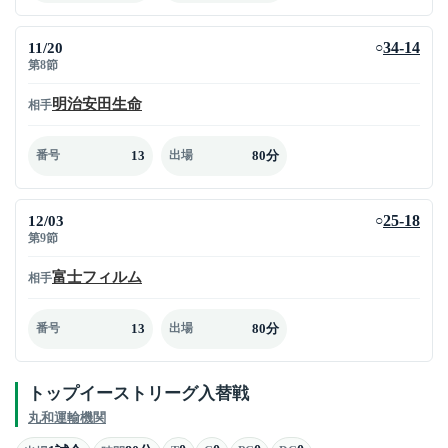
11/20
34-14
○
第8節
明治安田生命
相手
13
80分
番号
出場
12/03
25-18
○
第9節
富士フィルム
相手
13
80分
番号
出場
トップイーストリーグ入替戦
丸和運輸機関