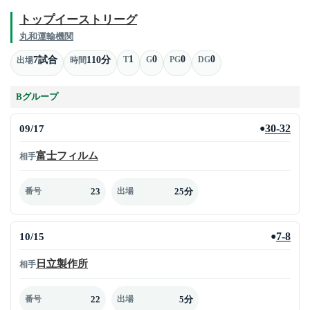
トップイーストリーグ
丸和運輸機関
1
0
0
0
7試合
110分
T
G
PG
DG
出場
時間
Bグループ
09/17
30-32
●
富士フィルム
相手
23
25分
番号
出場
10/15
7-8
●
日立製作所
相手
22
5分
番号
出場