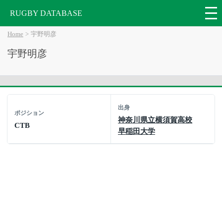
RUGBY DATABASE
Home
宇野明彦
宇野明彦
出身
ポジション
神奈川県立横須賀高校
CTB
早稲田大学