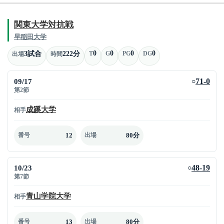
関東大学対抗戦
早稲田大学
0
0
0
0
3試合
222分
T
G
PG
DG
出場
時間
09/17
71-0
○
第2節
成蹊大学
相手
12
80分
番号
出場
10/23
48-19
○
第7節
青山学院大学
相手
13
80分
番号
出場