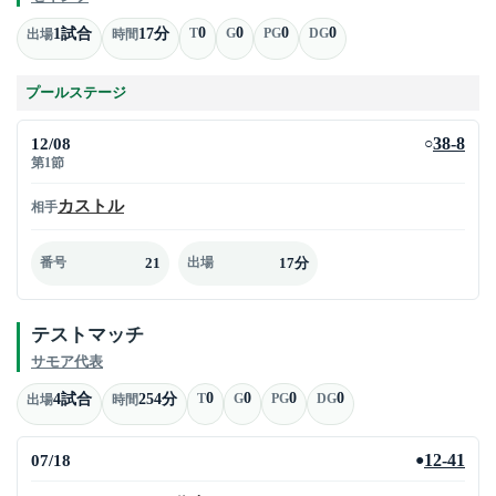
0
0
0
0
1試合
17分
T
G
PG
DG
出場
時間
プールステージ
12/08
38-8
○
第1節
カストル
相手
21
17分
番号
出場
テストマッチ
サモア代表
0
0
0
0
4試合
254分
T
G
PG
DG
出場
時間
07/18
12-41
●