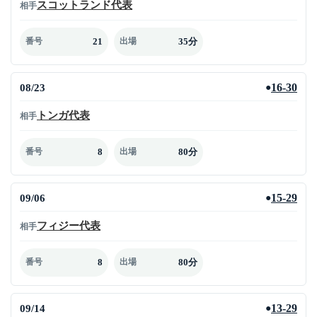
スコットランド代表
相手
21
35分
番号
出場
08/23
16-30
●
トンガ代表
相手
8
80分
番号
出場
09/06
15-29
●
フィジー代表
相手
8
80分
番号
出場
09/14
13-29
●