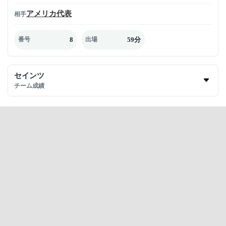
アメリカ代表
相手
8
59分
番号
出場
セインツ
チーム成績