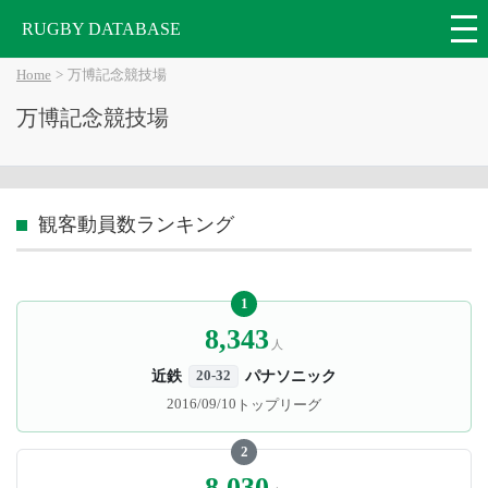
RUGBY DATABASE
Home
万博記念競技場
万博記念競技場
観客動員数ランキング
1
8,343
人
近鉄
パナソニック
20-32
2016/09/10
トップリーグ
2
8,030