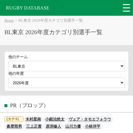
RUGBY DATABASE
Home
BL東京 2026年度カテゴリ別選手一覧
BL東京 2026年度カテゴリ別選手一覧
他のチーム
他の年度
PR（プロップ）
木村星南
小鍜治悠太
ヴェア・タモエフォラウ
[カテA]
眞壁照男
三上正貴
原渕修人
山川力優
小林洋平