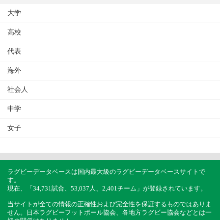
大学
高校
代表
海外
社会人
中学
女子
ラグビーデータベースは国内最大級のラグビーデータベースサイトで
す。
現在、「34,731試合、53,037人、2,401チーム」が登録されています。
当サイトが全ての情報の正確性および完全性を保証するものではありま
せん。日本ラグビーフットボール協会、各地方ラグビー協会などとは一