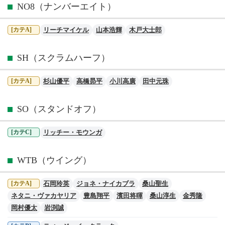
NO8（ナンバーエイト）
リーチマイケル
山本浩輝
木戸大士郎
[カテA]
SH（スクラムハーフ）
杉山優平
高橋昴平
小川高廣
田中元珠
[カテA]
SO（スタンドオフ）
リッチー・モウンガ
[カテC]
WTB（ウイング）
石岡玲英
ジョネ・ナイカブラ
桑山聖生
[カテA]
ネタニ・ヴァカヤリア
豊島翔平
濱田将暉
桑山淳生
金秀隆
岡村優太
岩渕誠