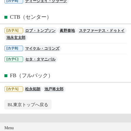
ティージェイ・クラーク
[カテB]
CTB（センター）
ロブ・トンプソン
眞野泰地
ステファーナス・ドゥトイ
[カテA]
池永玄太郎
マイケル・コリンズ
[カテB]
セタ・タマニバル
[カテC]
FB（フルバック）
松永拓朗
池戸将太郎
[カテA]
BL東京トップへ戻る
Menu