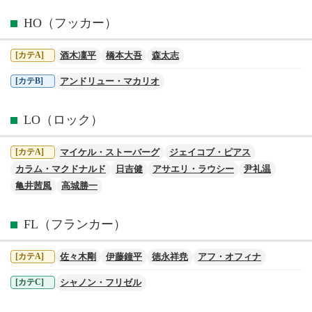
HO（フッカー）
酒木凜平
橋本大吾
森太志
[カテA]
アンドリュー・マカリオ
[カテB]
LO（ロック）
マイケル・ストーバーグ
ジェイコブ・ピアス
[カテA]
カラム・マクドナルド
日吉健
アサエリ・ラウシー
尹礼温
亀井茜風
高城勝一
FL（フランカー）
佐々木剛
伊藤鐘平
徳永祥尭
アフ・オフィナ
[カテA]
シャノン・フリゼル
[カテC]