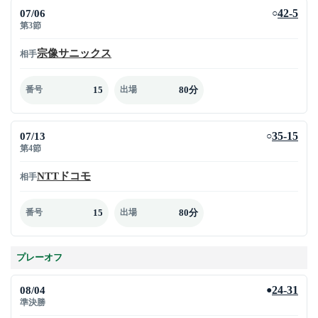
07/06
42-5
○
第3節
宗像サニックス
相手
15
80分
番号
出場
07/13
35-15
○
第4節
NTTドコモ
相手
15
80分
番号
出場
プレーオフ
08/04
24-31
●
準決勝