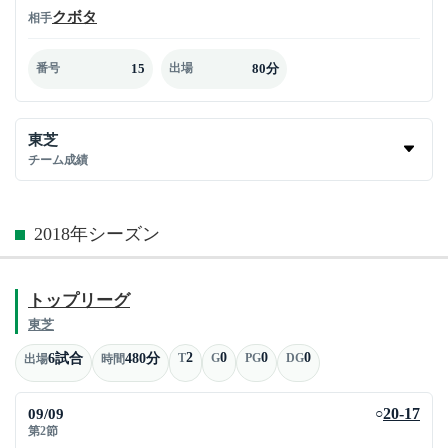
クボタ
相手
15
80分
番号
出場
東芝
チーム成績
2018年シーズン
トップリーグ
東芝
2
0
0
0
6試合
480分
T
G
PG
DG
出場
時間
09/09
20-17
○
第2節