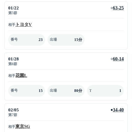
01/22
63-25
○
第5節
トヨタV
相手
23
15分
番号
出場
01/28
60-14
○
第6節
花園L
相手
15
80分
1
番号
出場
T
02/05
34-40
●
第7節
東京SG
相手