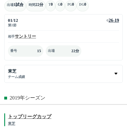
0
0
0
0
1試合
22分
T
G
PG
DG
出場
時間
01/12
26-19
○
第1節
サントリー
相手
15
22分
番号
出場
東芝
チーム成績
2019年シーズン
トップリーグカップ
東芝