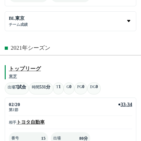
BL東京
チーム成績
2021年シーズン
トップリーグ
東芝
1
0
0
0
7試合
531分
T
G
PG
DG
出場
時間
02/20
33-34
●
第1節
トヨタ自動車
相手
15
80分
番号
出場