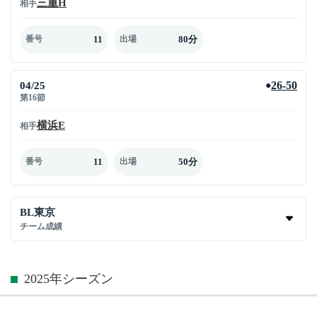
三重H
相手
11
80分
番号
出場
04/25
26-50
●
第16節
横浜E
相手
11
50分
番号
出場
BL東京
チーム成績
2025年シーズン