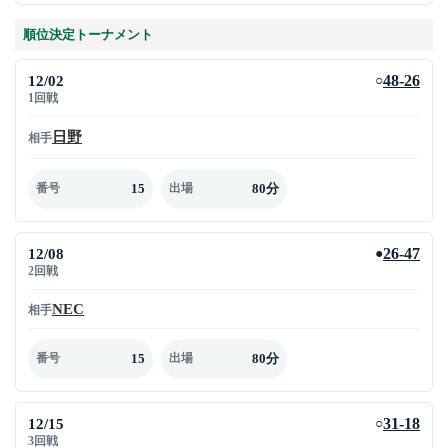
順位決定トーナメント
12/02
48-26
○
1回戦
日野
相手
15
80分
番号
出場
12/08
26-47
●
2回戦
NEC
相手
15
80分
番号
出場
12/15
31-18
○
3回戦