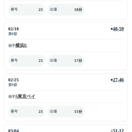
23
18分
番号
出場
02/18
48-59
●
第8節
横浜E
相手
23
17分
番号
出場
02/25
27-46
●
第9節
S東京ベイ
相手
23
15分
番号
出場
03/04
51-12
○