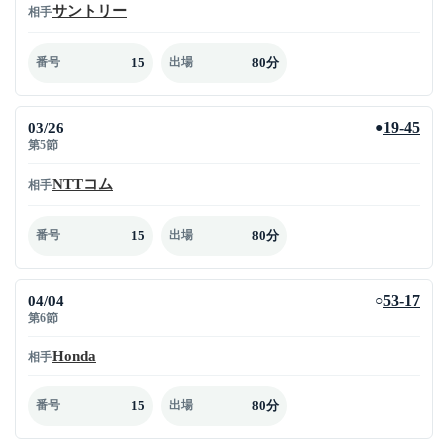
サントリー
相手
15
80分
番号
出場
03/26
19-45
●
第5節
NTTコム
相手
15
80分
番号
出場
04/04
53-17
○
第6節
Honda
相手
15
80分
番号
出場