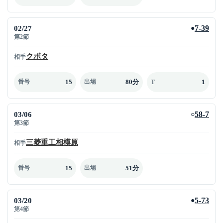
02/27
7-39
●
第2節
クボタ
相手
15
80分
1
番号
出場
T
03/06
58-7
○
第3節
三菱重工相模原
相手
15
51分
番号
出場
03/20
5-73
●
第4節