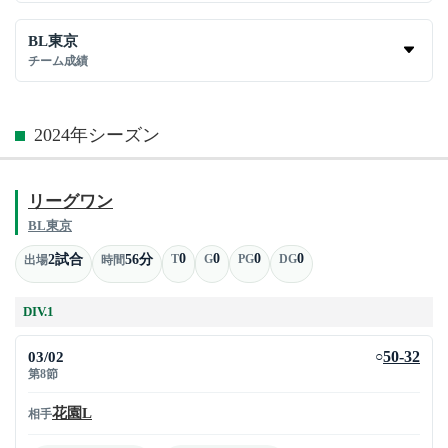
BL東京
チーム成績
2024年シーズン
リーグワン
BL東京
0
0
0
0
2試合
56分
T
G
PG
DG
出場
時間
DIV.1
03/02
50-32
○
第8節
花園L
相手