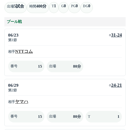
1
0
0
0
5試合
400分
T
G
PG
DG
出場
時間
プール戦
06/23
31-24
○
第1節
NTTコム
相手
15
80分
番号
出場
06/29
24-21
○
第2節
ヤマハ
相手
15
80分
1
番号
出場
T