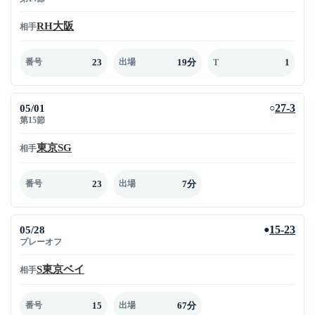
RH大阪
相手
23
19分
1
番号
出場
T
05/01
27-3
○
第15節
東京SG
相手
23
7分
番号
出場
05/28
15-23
●
プレーオフ
S東京ベイ
相手
15
67分
番号
出場