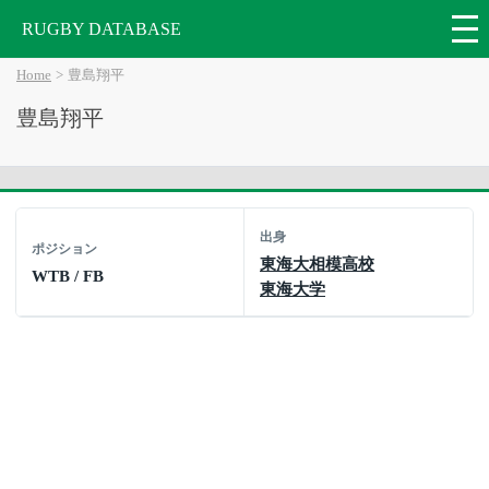
RUGBY DATABASE
Home
豊島翔平
豊島翔平
出身
ポジション
東海大相模高校
WTB / FB
東海大学