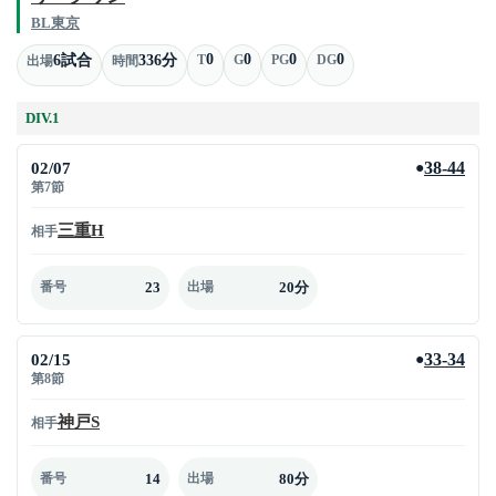
BL東京
0
0
0
0
6試合
336分
T
G
PG
DG
出場
時間
DIV.1
02/07
38-44
●
第7節
三重H
相手
23
20分
番号
出場
02/15
33-34
●
第8節
神戸S
相手
14
80分
番号
出場