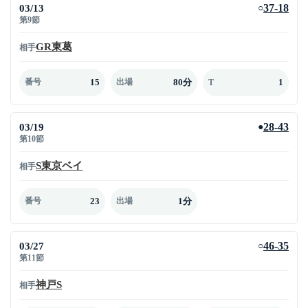
03/13
37-18
○
第9節
GR東葛
相手
15
80分
1
番号
出場
T
03/19
28-43
●
第10節
S東京ベイ
相手
23
1分
番号
出場
03/27
46-35
○
第11節
神戸S
相手