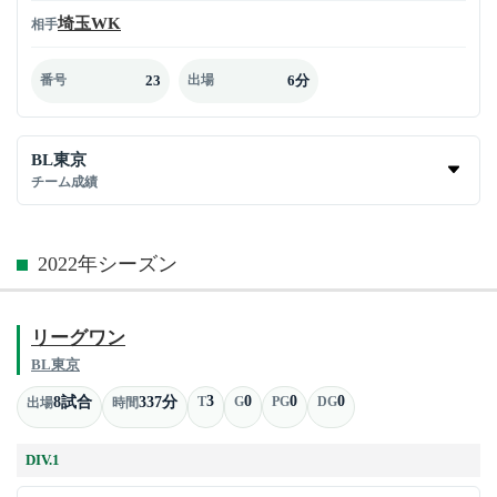
埼玉WK
相手
23
6分
番号
出場
BL東京
チーム成績
2022年シーズン
リーグワン
BL東京
3
0
0
0
8試合
337分
T
G
PG
DG
出場
時間
DIV.1