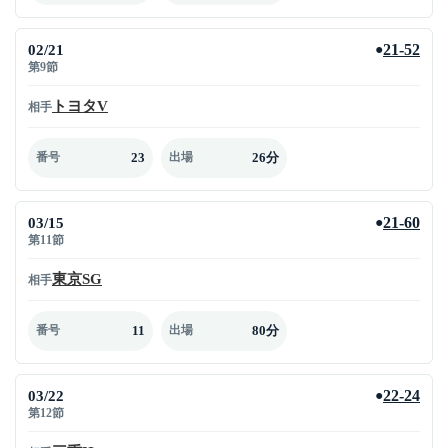
02/21
21-52
●
第9節
トヨタV
相手
23
26分
番号
出場
03/15
21-60
●
第11節
東京SG
相手
11
80分
番号
出場
03/22
22-24
●
第12節