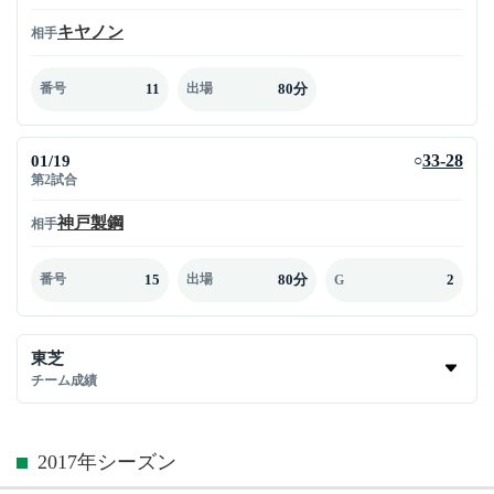
キヤノン
相手
11
80分
番号
出場
01/19
33-28
○
第2試合
神戸製鋼
相手
15
80分
2
番号
出場
G
東芝
チーム成績
2017年シーズン