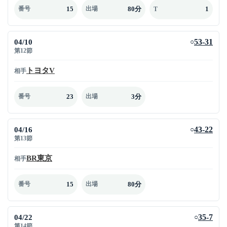
15
80分
1
番号
出場
T
04/10
53-31
○
第12節
トヨタV
相手
23
3分
番号
出場
04/16
43-22
○
第13節
BR東京
相手
15
80分
番号
出場
04/22
35-7
○
第14節