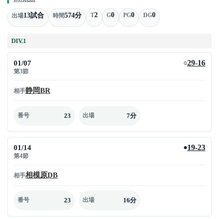
2
0
0
0
13試合
574分
T
G
PG
DG
出場
時間
DIV.1
01/07
29-16
○
第3節
静岡BR
相手
23
7分
番号
出場
01/14
19-23
●
第4節
相模原DB
相手
23
16分
番号
出場