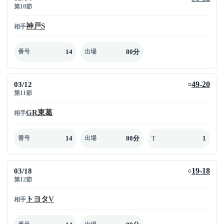
第10節
神戸S
相手
14
80分
番号
出場
03/12
49-20
○
第11節
GR東葛
相手
14
80分
1
番号
出場
T
03/18
19-18
○
第12節
トヨタV
相手