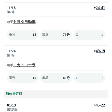
11/18
24-41
●
第2節
トヨタ自動車
相手
15
76分
1
番号
出場
G
11/24
49-19
○
第3節
コカ・コーラ
相手
15
80分
1
番号
出場
T
順位決定戦
01/13
45-22
○
第1試合