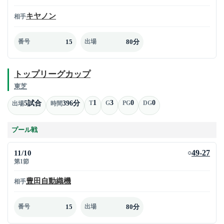
キヤノン
相手
15
80分
番号
出場
トップリーグカップ
東芝
1
3
0
0
5試合
396分
T
G
PG
DG
出場
時間
プール戦
11/10
49-27
○
第1節
豊田自動織機
相手
15
80分
番号
出場