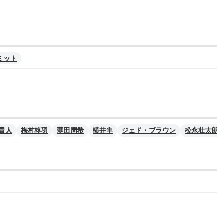
ミット
貴人
梅村柊羽
薄田周希
横井隼
ジェド・ブラウン
松永壮太