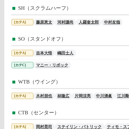
SH（スクラムハーフ）
藤原恵太
河村謙尚
人羅奎太郎
中村友哉
[カテA]
SO（スタンドオフ）
吉本大悟
嶋田士人
[カテA]
マニー・リボック
[カテC]
WTB（ウイング）
木村朋也
林隆広
片岡涼亮
中川湧眞
江川
[カテA]
CTB（センター）
岡村晃司
ステイリン・パトリック
ティモ・ス
[カテA]