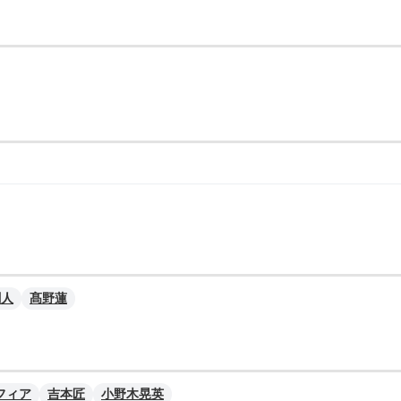
剛人
髙野蓮
フィア
吉本匠
小野木晃英