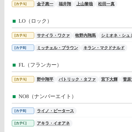
金子惠一
福井翔
上山黎哉
松田一真
[カテA]
LO（ロック）
サナイラ・ワクァ
牧野内翔馬
シミオネ・シュ
[カテA]
ミッチェル・ブラウン
キラン・マクドナルド
[カテB]
FL（フランカー）
野中翔平
パトリック・タファ
宮下大輝
菅原
[カテA]
NO8（ナンバーエイト）
ライノ・ピータース
[カテB]
アキラ・イオアネ
[カテC]