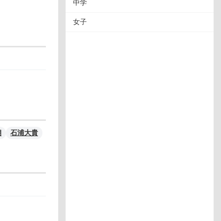
中学
女子
朗
石浦大貴