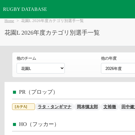
RUGBY DATABASE
Home
花園L 2026年度カテゴリ別選手一覧
花園L 2026年度カテゴリ別選手一覧
他のチーム
他の年度
PR（プロップ）
ラタ・タンギマナ
岡本慎太郎
文裕徹
田中健
[カテA]
HO（フッカー）