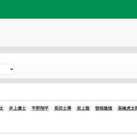
太
井上優士
平野翔平
長田士導
岩上龍
曽根隆慎
高橋虎太