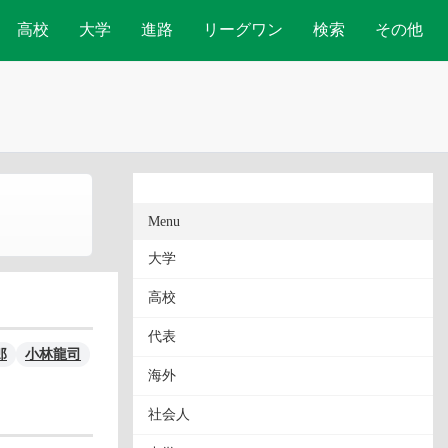
高校
大学
進路
リーグワン
検索
その他
Menu
大学
高校
代表
郎
小林龍司
海外
社会人