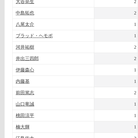
大谷晃生
2
中島拓也
2
八尾太介
1
ブラッド・ヘモポ
1
河井祐樹
2
井出三四郎
2
伊藤森心
1
内藤基
1
前田篤志
2
山口竜誠
1
桃田涼平
1
楠大輝
1