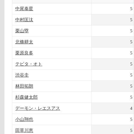
中尾泰星
5
中村匡汰
5
栗山塁
5
北條耕太
5
栗原良多
5
テビタ・オト
5
渋谷圭
5
林田拓朗
5
杉森健太郎
5
デーモン・レエスアス
4
小山翔也
5
田草川恵
5