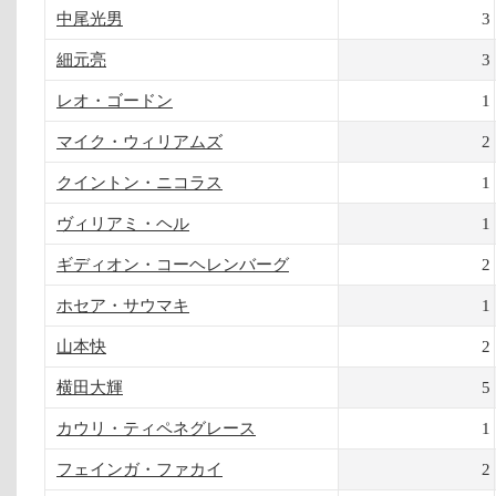
中尾光男
3
細元亮
3
レオ・ゴードン
1
マイク・ウィリアムズ
2
クイントン・ニコラス
1
ヴィリアミ・ヘル
1
ギディオン・コーヘレンバーグ
2
ホセア・サウマキ
1
山本快
2
横田大輝
5
カウリ・ティペネグレース
1
フェインガ・ファカイ
2