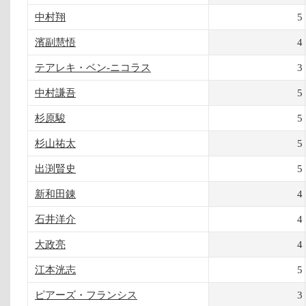
中村翔
5
濱副慧悟
4
テアレキ・ベン-ニコラス
3
中村謙吾
5
杉原駿
5
杉山祐太
5
出渕賢史
5
新和田錬
4
石井洋介
4
大政亮
4
江本洸志
5
ピアーズ・フランシス
3