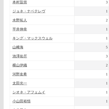
本村旨崇
3
ジョネ・ナベテレヴ
1
水野拓人
2
平井伸幸
1
キング・マックスウェル
1
山﨑海
5
池澤佑尽
3
横山伊織
2
河野友希
1
太田光一
1
シオネ・アフェムイ
1
小山田裕悟
1