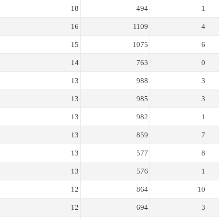
18
494
1
16
1109
4
15
1075
6
14
763
0
13
988
3
13
985
3
13
982
1
13
859
7
13
577
8
13
576
1
12
864
10
12
694
3