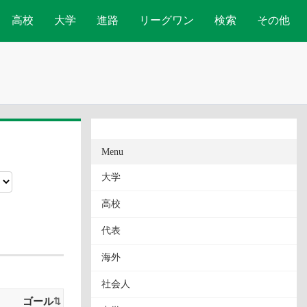
高校
大学
進路
リーグワン
検索
その他
Menu
大学
高校
代表
海外
社会人
ゴール