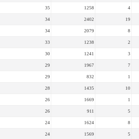
35
1258
4
34
2402
19
34
2079
8
33
1238
2
30
1241
3
29
1967
7
29
832
1
28
1435
10
26
1669
1
26
911
5
24
1624
8
24
1569
5