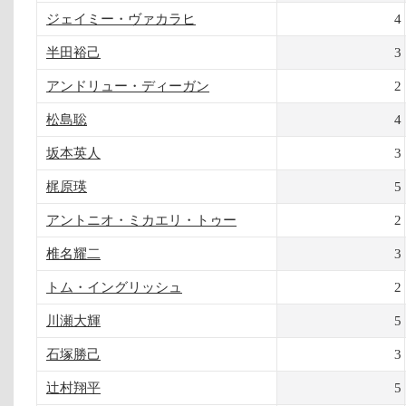
ジェイミー・ヴァカラヒ
4
半田裕己
3
アンドリュー・ディーガン
2
松島聡
4
坂本英人
3
梶原瑛
5
アントニオ・ミカエリ・トゥー
2
椎名耀二
3
トム・イングリッシュ
2
川瀬大輝
5
石塚勝己
3
辻村翔平
5