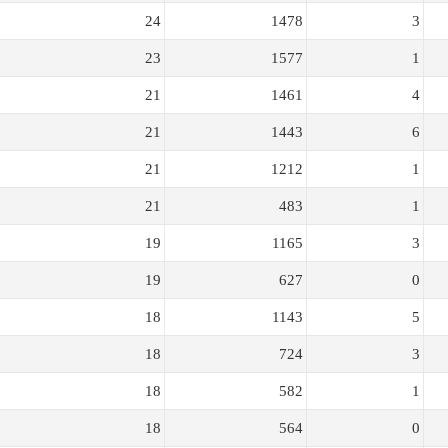
24
1478
3
23
1577
1
21
1461
4
21
1443
6
21
1212
1
21
483
1
19
1165
3
19
627
0
18
1143
5
18
724
3
18
582
1
18
564
0