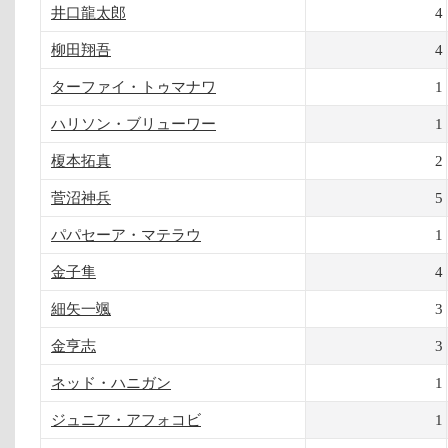
井口龍太郎
4
柳田翔吾
4
ターファイ・トゥマナワ
1
ハリソン・ブリューワー
1
榎本拓真
2
菅沼神兵
5
パパセーア・マテラウ
1
金子隼
4
細矢一颯
3
金亨志
3
ネッド・ハニガン
1
ジュニア・アフォコビ
1