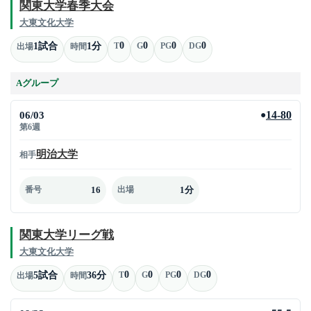
関東大学春季大会
大東文化大学
0
0
0
0
1試合
1分
T
G
PG
DG
出場
時間
Aグループ
06/03
14-80
●
第6週
明治大学
相手
16
1分
番号
出場
関東大学リーグ戦
大東文化大学
0
0
0
0
5試合
36分
T
G
PG
DG
出場
時間