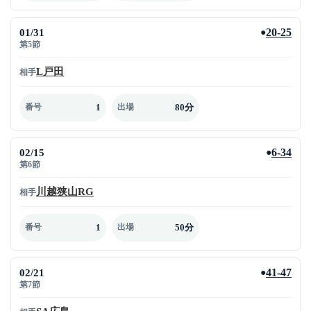
01/31
20-25
●
第5節
L戸田
相手
1
80分
番号
出場
02/15
6-34
●
第6節
川越狭山RG
相手
1
50分
番号
出場
02/21
41-47
●
第7節