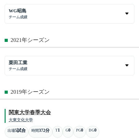
WG昭島
チーム成績
2021年シーズン
栗田工業
チーム成績
2019年シーズン
関東大学春季大会
大東文化大学
1
0
0
0
5試合
372分
T
G
PG
DG
出場
時間