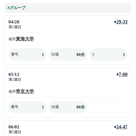
Aグループ
04/28
29-33
●
第1週目
東海大学
相手
1
80分
1
番号
出場
T
05/12
7-60
●
第2週目
帝京大学
相手
1
80分
番号
出場
06/02
24-47
●
第5週目