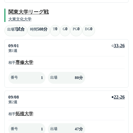
関東大学リーグ戦
大東文化大学
0
0
0
0
7試合
508分
T
G
PG
DG
出場
時間
09/01
33-26
○
第1週
専修大学
相手
1
80分
番号
出場
09/08
22-26
●
第2週
拓殖大学
相手
1
47分
番号
出場