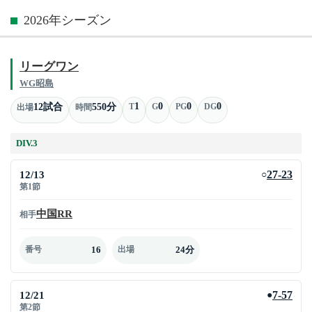
2026年シーズン
リーグワン
WG昭島
1
0
0
0
12試合
550分
T
G
PG
DG
出場
時間
DIV.3
12/13
27-23
○
第1節
中国RR
相手
16
24分
番号
出場
12/21
7-57
●
第2節