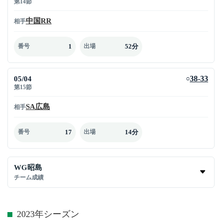
第14節
中国RR
相手
1
52分
番号
出場
05/04
38-33
○
第15節
SA広島
相手
17
14分
番号
出場
WG昭島
チーム成績
2023年シーズン