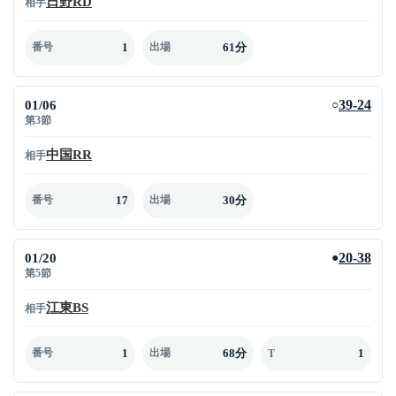
日野RD
相手
1
61分
番号
出場
01/06
39-24
○
第3節
中国RR
相手
17
30分
番号
出場
01/20
20-38
●
第5節
江東BS
相手
1
68分
1
番号
出場
T