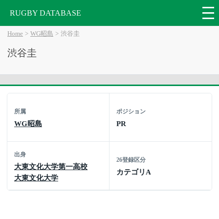
RUGBY DATABASE
Home
WG昭島
渋谷圭
渋谷圭
所属
ポジション
WG昭島
PR
出身
26登録区分
大東文化大学第一高校
カテゴリA
大東文化大学