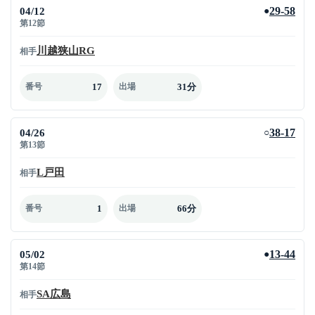
04/12
29-58
●
第12節
川越狭山RG
相手
17
31分
番号
出場
04/26
38-17
○
第13節
L戸田
相手
1
66分
番号
出場
05/02
13-44
●
第14節
SA広島
相手