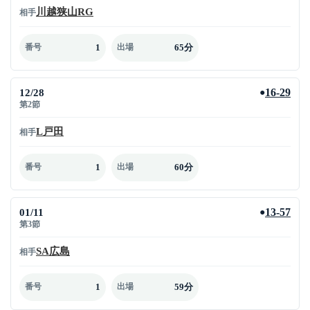
川越狭山RG
相手
1
65分
番号
出場
12/28
16-29
●
第2節
L戸田
相手
1
60分
番号
出場
01/11
13-57
●
第3節
SA広島
相手
1
59分
番号
出場