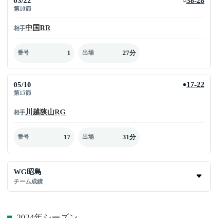
03/22
38-28
○
第10節
中国RR
相手
1
27分
番号
出場
05/10
17-22
●
第15節
川越狭山RG
相手
17
31分
番号
出場
WG昭島
チーム成績
2024年シーズン