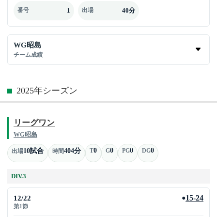
1
40分
番号
出場
WG昭島
チーム成績
2025年シーズン
リーグワン
WG昭島
0
0
0
0
10試合
404分
T
G
PG
DG
出場
時間
DIV.3
12/22
15-24
●
第1節