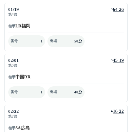
01/19
64-26
○
第4節
LR福岡
相手
1
50分
番号
出場
02/01
45-19
○
第5節
中国RR
相手
1
40分
番号
出場
02/22
16-22
●
第7節
SA広島
相手