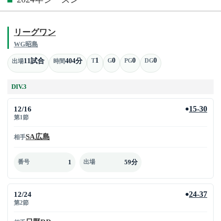
リーグワン
WG昭島
1
0
0
0
11試合
404分
T
G
PG
DG
出場
時間
DIV.3
12/16
15-30
●
第1節
SA広島
相手
1
59分
番号
出場
12/24
24-37
●
第2節