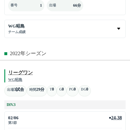
1
66分
番号
出場
WG昭島
チーム成績
2022年シーズン
リーグワン
WG昭島
0
0
0
0
3試合
29分
T
G
PG
DG
出場
時間
DIV.3
02/06
24-38
●
第3節