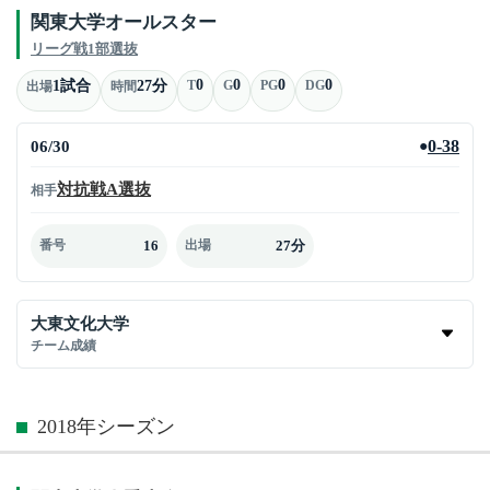
関東大学オールスター
リーグ戦1部選抜
0
0
0
0
1試合
27分
T
G
PG
DG
出場
時間
06/30
0-38
●
対抗戦A選抜
相手
16
27分
番号
出場
大東文化大学
チーム成績
2018年シーズン