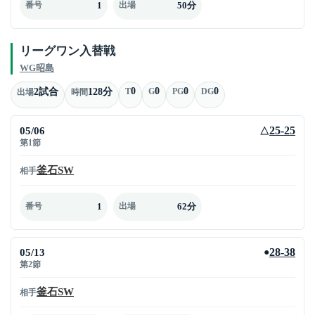
1
50分
番号
出場
リーグワン入替戦
WG昭島
0
0
0
0
2試合
128分
T
G
PG
DG
出場
時間
05/06
25-25
△
第1節
釜石SW
相手
1
62分
番号
出場
05/13
28-38
●
第2節
釜石SW
相手