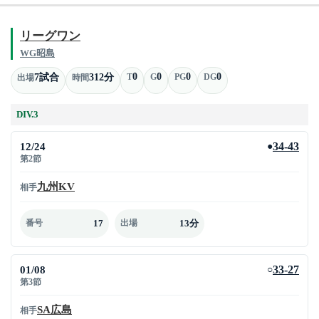
リーグワン
WG昭島
0
0
0
0
7試合
312分
T
G
PG
DG
出場
時間
DIV.3
12/24
34-43
●
第2節
九州KV
相手
17
13分
番号
出場
01/08
33-27
○
第3節
SA広島
相手