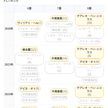
FL/NO.8
6番
7番
8番
テアレキ・ベン-ニコ
(12)
中尾泰星
ラス
(7)
(10)
ヴィリアミ・ヘル
(1)
ヴィリアミ・ヘル
(5)
パパセーア・マテラ
2026年
テビタ・オト
(1)
椎名耀二
ウ
(3)
川瀬大輝
(4)
シオネ・アフェムイ
(1)
(1)
テビタ・オト
テアレキ・ベン-ニコ
(5)
椎名耀二
ラス
ハリソン・ブリュー
(6)
(14)
中尾泰星
ワー
(6)
テビタ・オト
(4)
ジェイミー・ヴァカ
2025年
ラヒ
ハリソン・ブリュー
(4)
中村謙吾
(1)
ワー
(1)
井口龍太郎
(2)
(1)
テビタ・オト
(1)
中村謙吾
テアレキ・ベン-ニコ
(9)
テビタ・オト
(11)
ラス
中尾泰星
(3)
2024年
中村謙吾
(9)
(3)
石井洋介
(2)
石井洋介
(5)
テビタ・オト