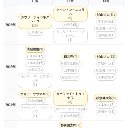
11番
14番
15番
クイントン・ニコラ
ス
(11)
杉山祐太
カウリ・ティペネグ
(9)
レース
(2)
江本洸志
(5)
2026年
細元亮
(10)
(1)
杉森健太郎
カウリ・ティペネグ
(5)
山本快
(1)
池澤佑尽
レース
(1)
(9)
濱副慧悟
(2)
石塚勝己
(7)
(12)
細元亮
杉山祐太
(2)
江本洸志
(6)
(1)
杉森健太郎
菅沼神兵
2025年
(1)
細元亮
(1)
(1)
山本快
杉森健太郎
キング・マックスウ
(1)
(1)
杉山祐太
江本洸志
ェル
(1)
(7)
ターファイ・トゥマ
ホセア・サウマキ
ナワ
(8)
杉森健太郎
(6)
濱副慧悟
(8)
(5)
2024年
江本洸志
ターファイ・トゥマ
(4)
ホセア・サウマキ
ナワ
(1)
菅沼神兵
(1)
(2)
杉森健太郎
(5)
杉森健太郎