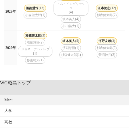
トム・イングリッシ
(13)
ュ
(12)
濱副慧悟
江本洸志
2023年
(4)
(1)
(2)
杉森健太郎
杉森健太郎
(4)
坂本英人
(1)
杉山祐太
(3)
杉森健太郎
(5)
(3)
坂本英人
河野友希
(2)
濱副慧悟
(1)
(2)
2022年
濱副慧悟
杉森健太郎
ジョネ・ナベテレヴ
(1)
(1)
(2)
杉森健太郎
菅沼神兵
(1)
杉山祐太
WG昭島トップ
Menu
大学
高校