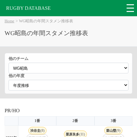
RUGBY DATABASE
Home
WG昭島の年間スタメン推移表
WG昭島の年間スタメン推移表
他のチーム
他の年度
PR/HO
1番
2番
3番
(8)
(9)
渋谷圭
栗山塁
(11)
栗原良多