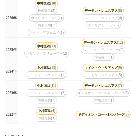
(10)
中村匡汰
(2)
(8)
椎名耀二
デーモン・レエスアス
(1)
(4)
2026年
ヴィリアミ・ヘル
ジュニア・アフォコビ
(1)
(3)
川瀬大輝
ヴィリアミ・ヘル
(1)
シオネ・アフェムイ
(12)
デーモン・レエスアス
(13)
中村匡汰
(2)
2025年
ハリソン・ブリューワー
(2)
ハリソン・ブリューワー
(1)
椎名耀二
(13)
(9)
中村匡汰
マイク・ウィリアムズ
2024年
(1)
(5)
デーモン・レエスアス
デーモン・レエスアス
(11)
(7)
中村匡汰
デーモン・レエスアス
(2)
(6)
2023年
デーモン・レエスアス
ギディオン・コーヘレンバーグ
(1)
(1)
中尾光男
中尾光男
(4)
中村匡汰
(7)
2022年
ギディオン・コーヘレンバーグ
(3)
中尾光男