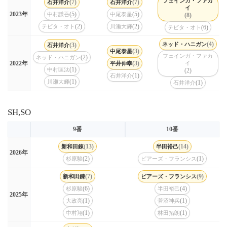
フェインガ・ファカ
(7)
(7)
石井洋介
石井洋介
イ
(5)
(5)
2023年
中村謙吾
中尾泰星
(8)
(2)
(2)
テビタ・オト
川瀬大輝
(6)
テビタ・オト
(4)
ネッド・ハニガン
(3)
石井洋介
(3)
中尾泰星
フェインガ・ファカ
(2)
ネッド・ハニガン
(3)
イ
2022年
平井伸幸
(1)
中村匡汰
(2)
(1)
石井洋介
(1)
川瀬大輝
(1)
石井洋介
SH,SO
9番
10番
(13)
(14)
新和田錬
半田裕己
2026年
(2)
(1)
杉原駿
ピアーズ・フランシス
(7)
(9)
新和田錬
ピアーズ・フランシス
(6)
(4)
杉原駿
半田裕己
2025年
(1)
(1)
大政亮
菅沼神兵
(1)
(1)
中村翔
林田拓朗