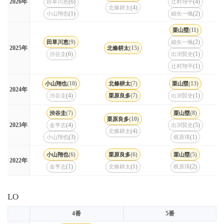
(6)
(4)
2026年
田草川恵
辻村翔平
(4)
北條耕太
(1)
(2)
小山翔也
細矢一颯
(11)
栗山塁
(9)
(2)
田草川恵
細矢一颯
(15)
2025年
北條耕太
(6)
(1)
渋谷圭
出渕賢史
(1)
辻村翔平
(10)
(7)
(13)
小山翔也
北條耕太
栗山塁
2024年
(4)
(7)
(1)
渋谷圭
栗原良多
出渕賢史
(7)
(8)
渋谷圭
栗山塁
(10)
栗原良多
(4)
(5)
2023年
金亨志
出渕賢史
(4)
北條耕太
(3)
(1)
小山翔也
梶原瑛
(6)
(6)
(5)
小山翔也
栗原良多
栗山塁
2022年
(1)
(1)
(2)
金亨志
北條耕太
梶原瑛
LO
4番
5番