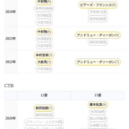
(6)
中村翔
(9)
ピアーズ・フランシス
(4)
新和田錬
(3)
2024年
半田裕己
(2)
杉原駿
(2)
林田拓朗
(2)
大政亮
(6)
中村翔
(9)
アンドリュー・ディーガン
(5)
2023年
杉原駿
(5)
林田拓朗
(3)
大政亮
(3)
本村旨崇
(3)
(7)
2022年
大政亮
アンドリュー・ディーガン
(1)
中村翔
CTB
12番
13番
(6)
榎本拓真
(7)
林田拓朗
(4)
松島聡
(3)
柳田翔吾
(3)
2026年
横山伊織
(3)
クイントン・ニコラス
(1)
石塚勝己
(2)
ピアーズ・フランシス