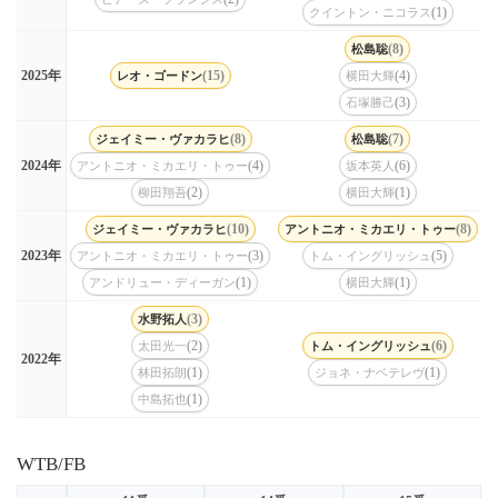
(1)
クイントン・ニコラス
(8)
松島聡
(15)
(4)
2025年
レオ・ゴードン
横田大輝
(3)
石塚勝己
(8)
(7)
ジェイミー・ヴァカラヒ
松島聡
(4)
(6)
2024年
アントニオ・ミカエリ・トゥー
坂本英人
(2)
(1)
柳田翔吾
横田大輝
(10)
(8)
ジェイミー・ヴァカラヒ
アントニオ・ミカエリ・トゥー
(3)
(5)
2023年
アントニオ・ミカエリ・トゥー
トム・イングリッシュ
(1)
(1)
アンドリュー・ディーガン
横田大輝
(3)
水野拓人
(2)
(6)
太田光一
トム・イングリッシュ
2022年
(1)
(1)
林田拓朗
ジョネ・ナベテレヴ
(1)
中島拓也
WTB/FB