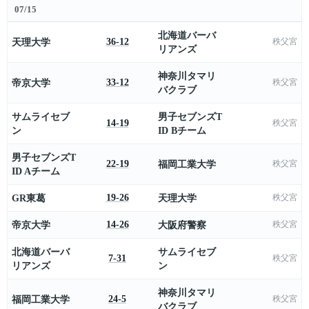
07/15
北海道バーバ
天理大学
36-12
秩父宮
リアンズ
神奈川タマリ
帝京大学
33-12
秩父宮
バクラブ
サムライセブ
男子セブンズT
14-19
秩父宮
ン
ID Bチーム
男子セブンズT
22-19
福岡工業大学
秩父宮
ID Aチーム
GR東葛
19-26
天理大学
秩父宮
帝京大学
14-26
大阪府警察
秩父宮
北海道バーバ
サムライセブ
7-31
秩父宮
リアンズ
ン
神奈川タマリ
福岡工業大学
24-5
秩父宮
バクラブ