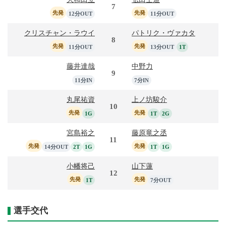
7
先発
先発
12分OUT
11分OUT
クリスチャン・ラウイ
パトリク・ヴァカタ
8
先発
先発
11分OUT
13分OUT
1T
藤井達哉
中野力
9
11分IN
7分IN
丸尾祐資
上ノ坊駿介
10
先発
先発
1G
1T
2G
宮島裕之
藤原竜之丞
11
先発
先発
14分OUT
2T
1G
1T
1G
小幡将己
山下蓮
12
先発
先発
1T
7分OUT
選手交代