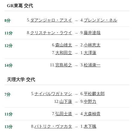
GR東葛 交代
5.
ダアンジャロ・アスイ
→
4.
ブレンドン・ネル
8分
8.
クリスチャン・ラウイ
→
9.
藤井達哉
11分
6.
森山雄太
→
2.
小林恵太
12分
7.
大和田立
→
1.
大澤蓮
11.
宮島裕之
→
3.
松浦康一
14分
天理大学 交代
5.
ナイバルワガトマシ
→
6.
平松麟太郎
7分
12.
山下蓮
→
9.
中野力
7.
弘田士道
→
4.
大森柚貴
11分
8.
パトリク・ヴァカタ
→
1.
木下颯
13分