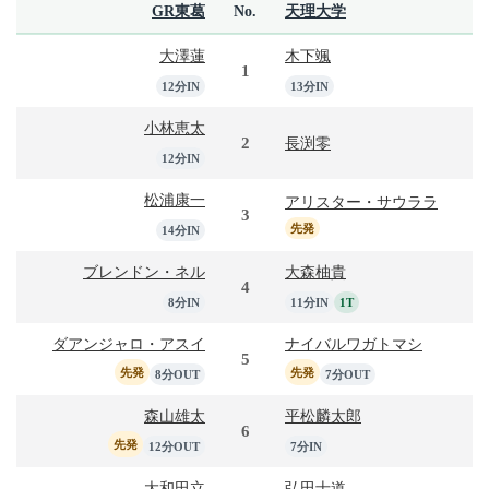
GR東葛
No.
天理大学
大澤蓮
木下颯
1
12分IN
13分IN
小林恵太
2
長渕零
12分IN
松浦康一
アリスター・サウララ
3
先発
14分IN
ブレンドン・ネル
大森柚貴
4
8分IN
11分IN
1T
ダアンジャロ・アスイ
ナイバルワガトマシ
5
先発
先発
8分OUT
7分OUT
森山雄太
平松麟太郎
6
先発
12分OUT
7分IN
大和田立
弘田士道