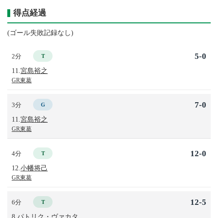
得点経過
(ゴール失敗記録なし)
5-0
2分
T
11.
宮島裕之
GR東葛
7-0
3分
G
11.
宮島裕之
GR東葛
12-0
4分
T
12.
小幡将己
GR東葛
12-5
6分
T
8.
パトリク・ヴァカタ