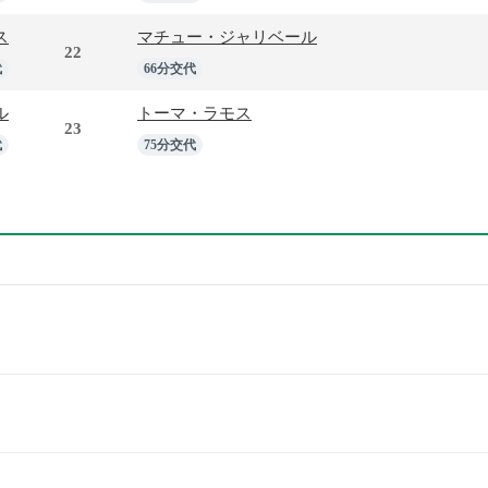
ス
マチュー・ジャリベール
22
代
66分交代
ル
トーマ・ラモス
23
代
75分交代