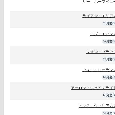
リー・ハーフペニ
ライアン・エリア
73分交
ロブ・エバン
59分交
レオン・ブラウ
70分交
ウィル・ローラン
66分交
アーロン・ウェインライ
65分交
トマス・ウィリアム
56分交