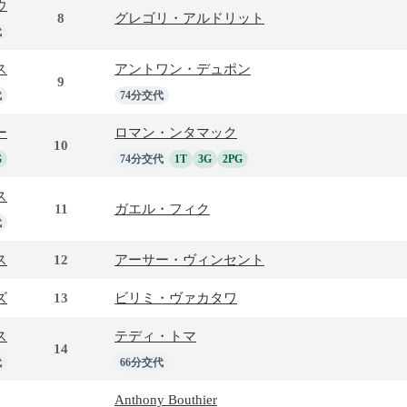
ウ
8
グレゴリ・アルドリット
代
ス
アントワン・デュポン
9
代
74分交代
ー
ロマン・ンタマック
10
G
74分交代
1T
3G
2PG
ス
11
ガエル・フィク
代
ス
12
アーサー・ヴィンセント
ズ
13
ビリミ・ヴァカタワ
ス
テディ・トマ
14
代
66分交代
Anthony Bouthier