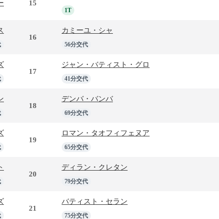
ー
15
1T
ス
カミーユ・シャ
16
代
56分交代
ズ
ジャン・バティスト・グロ
17
代
41分交代
ン
デンバ・バンバ
18
代
69分交代
ズ
ロマン・タオフィフェヌア
19
代
65分交代
ト
ディラン・クレタン
20
代
79分交代
ズ
バティスト・セラン
21
代
75分交代