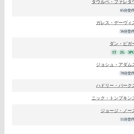
タウルペ・ファレタ
65分交
ガレス・デーヴィ
56分交
ダン・ビガ
1T
2G
3P
ジョシュ・アダム
70分交
ハドリー・パーク
ニック・トンプキン
ジョージ・ノー
11分交