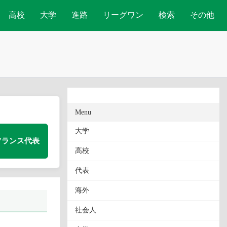
高校
大学
進路
リーグワン
検索
その他
Menu
大学
フランス代表
高校
代表
海外
社会人