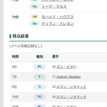
トーマ・ラモス
On
モハメド・ハウアス
79分
Off
ディラン・クレタン
On
得点経過
(ゴール失敗記録なし)
時間
種別
選手
4分
10.
ダン・ビガー
PG
7分
15.
Anthony Bouthier
T
8分
10.
ロマン・ンタマック
G
19分
10.
ロマン・ンタマック
PG
26分
10.
ダン・ビガー
PG