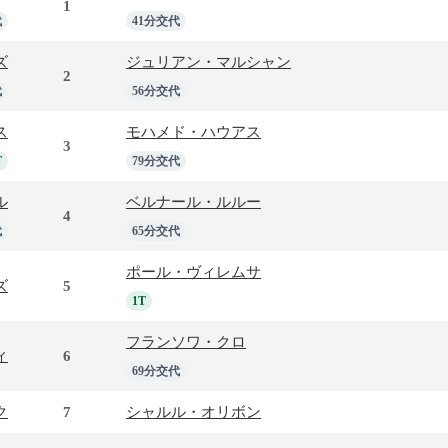
1
代
41分交代
ズ
ジュリアン・マルシャン
2
代
56分交代
ス
モハメド・ハウアス
3
T
79分交代
ル
ベルナール・ルルー
4
代
65分交代
ポール・ヴィレムサ
ズ
5
1T
フランソワ・クロ
ィ
6
69分交代
ク
7
シャルル・オリボン