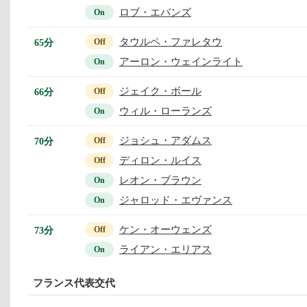
ロブ・エバンズ
On
タウルペ・ファレタウ
65分
Off
アーロン・ウェインライト
On
ジェイク・ボール
66分
Off
ウィル・ローランズ
On
ジョシュ・アダムス
70分
Off
ディロン・ルイス
Off
レオン・ブラウン
On
ジャロッド・エヴァンス
On
ケン・オーウェンズ
73分
Off
ライアン・エリアス
On
フランス代表交代