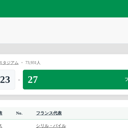
スタジアム
73,931人
23
27
-
表
No.
フランス代表
ス
シリル・バイル