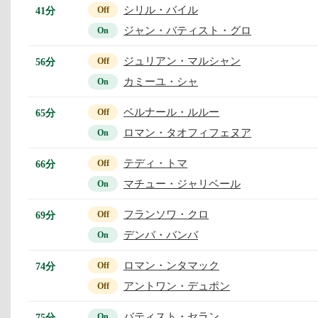
シリル・バイル
41分
Off
ジャン・バティスト・グロ
On
ジュリアン・マルシャン
56分
Off
カミーユ・シャ
On
ベルナール・ルルー
65分
Off
ロマン・タオフィフェヌア
On
テディ・トマ
66分
Off
マチュー・ジャリベール
On
フランソワ・クロ
69分
Off
デンバ・バンバ
On
ロマン・ンタマック
74分
Off
アントワン・デュポン
Off
バティスト・セラン
75分
On