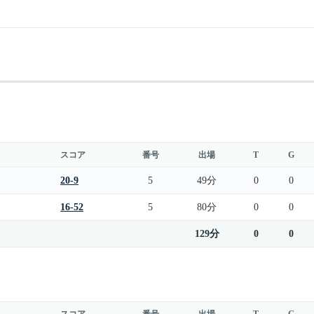
スコア
番号
出場
T
G
20-9
5
49分
0
0
16-52
5
80分
0
0
129分
0
0
スコア
番号
出場
T
G