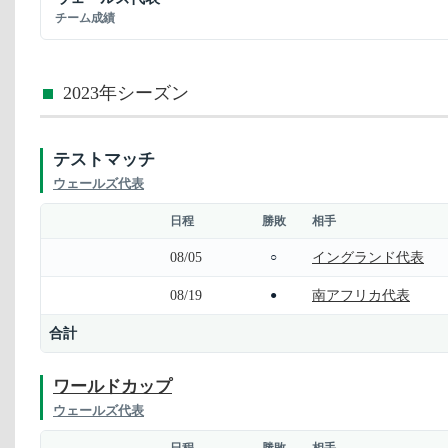
チーム成績
2023年シーズン
テストマッチ
ウェールズ代表
日程
勝敗
相手
08/05
イングランド代表
○
08/19
南アフリカ代表
●
合計
ワールドカップ
ウェールズ代表
日程
勝敗
相手