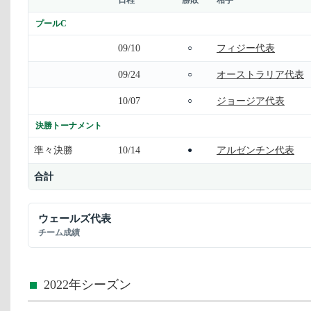
プールC
09/10
フィジー代表
○
09/24
オーストラリア代表
○
10/07
ジョージア代表
○
決勝トーナメント
準々決勝
10/14
アルゼンチン代表
●
合計
ウェールズ代表
チーム成績
2022年シーズン