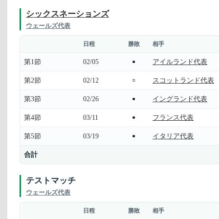
シックスネーションズ
ウェールズ代表
日程
勝敗
相手
第1節
02/05
アイルランド代表
●
第2節
02/12
スコットランド代表
○
第3節
02/26
イングランド代表
●
第4節
03/11
フランス代表
●
第5節
03/19
イタリア代表
●
合計
テストマッチ
ウェールズ代表
日程
勝敗
相手