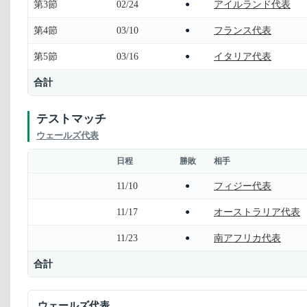
第3節
02/24
アイルランド代表
●
第4節
03/10
フランス代表
●
第5節
03/16
イタリア代表
●
合計
テストマッチ
ウェールズ代表
日程
勝敗
相手
11/10
フィジー代表
●
11/17
オーストラリア代表
●
11/23
南アフリカ代表
●
合計
ウェールズ代表