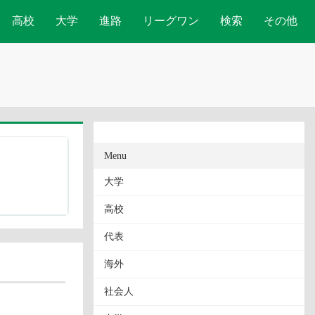
高校
大学
進路
リーグワン
検索
その他
Menu
大学
高校
代表
海外
社会人