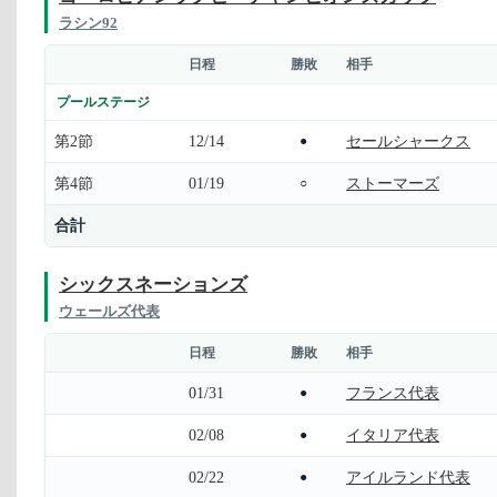
ラシン92
日程
勝敗
相手
プールステージ
第2節
12/14
セールシャークス
●
第4節
01/19
ストーマーズ
○
合計
シックスネーションズ
ウェールズ代表
日程
勝敗
相手
01/31
フランス代表
●
02/08
イタリア代表
●
02/22
アイルランド代表
●