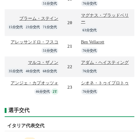
51分交代
76分交代
マグナス・ブラッドベリ
ブラーム・ステイン
ー
20
15分交代
23分交代
71分交代
63分交代
アレッサンドロ・フスコ
Ben Vellacott
21
51分交代
76分交代
マルコ・ザノン
アダム・ヘイスティング
22
35分交代
40分交代
68分交代
76分交代
アンジェ・カプオッツォ
シオネ・トゥイプロトゥ
23
46分交代
2T
76分交代
選手交代
イタリア代表交代