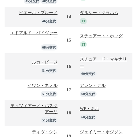
35分交代
40分交代
ピエール・ブルーノ
ダルシー・グラハム
14
46分交代
1T
エドアルド・パドヴァー
スチュアート・ホッグ
ニ
15
1T
68分交代
スチュアード・マキナリ
ルカ・ビージ
ー
16
51分交代
60分交代
イワン・ネメル
アレン・デル
17
51分交代
60分交代
ティツィアーノ・パスク
WP・ネル
アーリ
18
60分交代
51分交代
ディヴ・シシ
ジェイミー・ホジソン
19