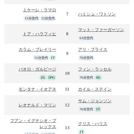
ミケーレ・ラマロ
7
ハミシュ・ワトソン
15分交代
23分交代
マット・ファーガーソン
8
トア・ハラフィヒ
63分交代
カラム・ブレイリー
アリ・プライス
9
51分交代
1T
76分交代
パオロ・ガルビージ
フィン・ラッセル
10
2G
1PG
76分交代
4G
11
モンタナ・イオアネ
カイル・ステイン
サム・ジョンソン
12
レオナルド・マリン
76分交代
1T
フアン・イグナシオ・ブ
クリス・ハリス
レックス
13
2T