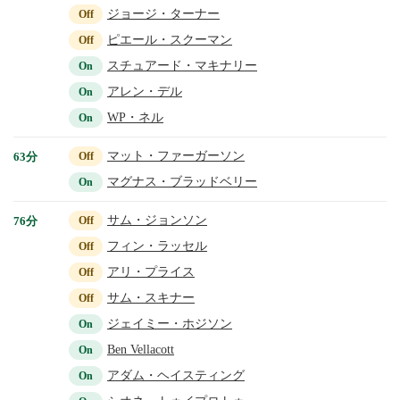
ジョージ・ターナー
Off
ピエール・スクーマン
Off
スチュアード・マキナリー
On
アレン・デル
On
WP・ネル
On
マット・ファーガーソン
63分
Off
マグナス・ブラッドベリー
On
サム・ジョンソン
76分
Off
フィン・ラッセル
Off
アリ・プライス
Off
サム・スキナー
Off
ジェイミー・ホジソン
On
Ben Vellacott
On
アダム・ヘイスティング
On