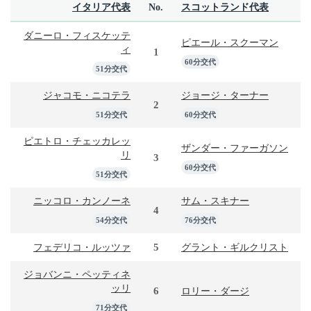
イタリア代表
No.
スコットランド代表
ダニーロ・フィスケッテ
ピエール・スクーマン
ィ
1
60分交代
51分交代
ジャコモ・ニコテラ
ジョージ・ターナー
2
51分交代
60分交代
ピエトロ・チェッカレッ
ザンダー・ファーガソン
リ
3
60分交代
51分交代
ニッコロ・カンノーネ
サム・スキナー
4
54分交代
76分交代
5
フェデリコ・ルッツァ
グラント・ギルクリスト
ジョバンニ・ペッティネ
ッリ
6
ロリー・ダージ
71分交代