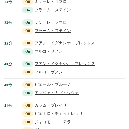
ミケーレ・ラマロ
15分
Off
ブラーム・ステイン
On
ミケーレ・ラマロ
23分
On
ブラーム・ステイン
Off
フアン・イグナシオ・ブレックス
35分
Off
マルコ・ザノン
On
フアン・イグナシオ・ブレックス
40分
On
マルコ・ザノン
Off
ピエール・ブルーノ
46分
Off
アンジェ・カプオッツォ
On
カラム・ブレイリー
51分
Off
ピエトロ・チェッカレッリ
Off
ジャコモ・ニコテラ
Off