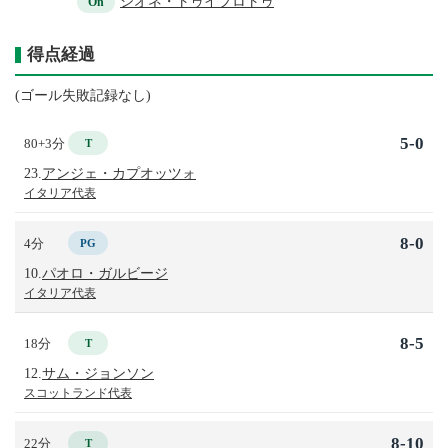
シオネ・トゥイプロトゥ
On
得点経過
(ゴール失敗記録なし)
5-0
80+3分
T
23.
アンジェ・カプオッツォ
イタリア代表
8-0
4分
PG
10.
パオロ・ガルビージ
イタリア代表
8-5
18分
T
12.
サム・ジョンソン
スコットランド代表
8-10
22分
T