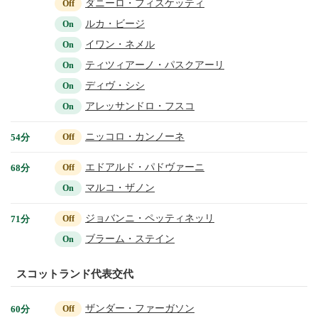
ダニーロ・フィスケッティ
Off
ルカ・ビージ
On
イワン・ネメル
On
ティツィアーノ・パスクアーリ
On
ディヴ・シシ
On
アレッサンドロ・フスコ
On
ニッコロ・カンノーネ
54分
Off
エドアルド・パドヴァーニ
68分
Off
マルコ・ザノン
On
ジョバンニ・ペッティネッリ
71分
Off
ブラーム・ステイン
On
スコットランド代表交代
ザンダー・ファーガソン
60分
Off