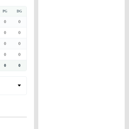
PG
DG
0
0
0
0
0
0
0
0
0
0