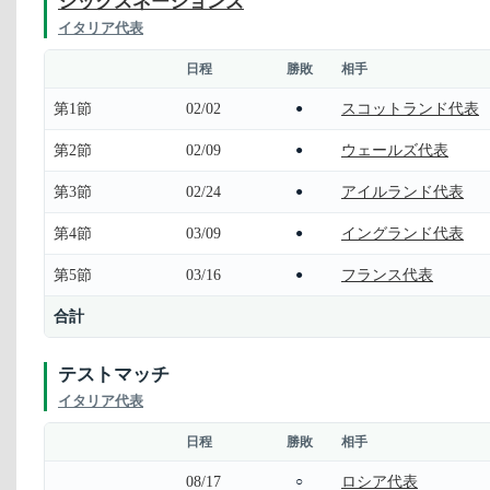
シックスネーションズ
イタリア代表
日程
勝敗
相手
第1節
02/02
スコットランド代表
●
第2節
02/09
ウェールズ代表
●
第3節
02/24
アイルランド代表
●
第4節
03/09
イングランド代表
●
第5節
03/16
フランス代表
●
合計
テストマッチ
イタリア代表
日程
勝敗
相手
08/17
ロシア代表
○