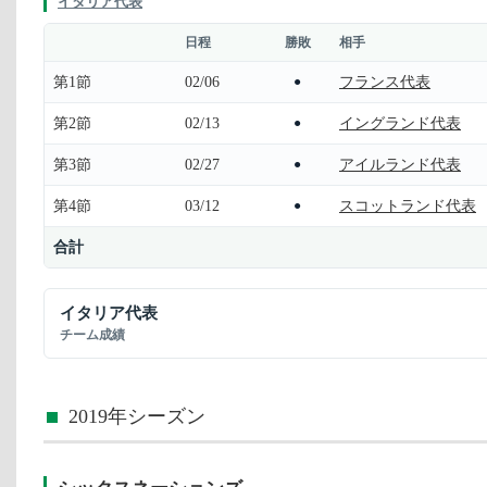
イタリア代表
日程
勝敗
相手
第1節
02/06
フランス代表
●
第2節
02/13
イングランド代表
●
第3節
02/27
アイルランド代表
●
第4節
03/12
スコットランド代表
●
合計
イタリア代表
チーム成績
2019年シーズン