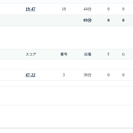
19-47
18
44分
0
0
89分
0
0
スコア
番号
出場
T
G
47-22
3
38分
0
0