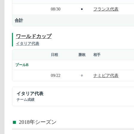
08/30
フランス代表
●
合計
ワールドカップ
イタリア代表
日程
勝敗
相手
プールB
09/22
ナミビア代表
○
イタリア代表
チーム成績
2018年シーズン