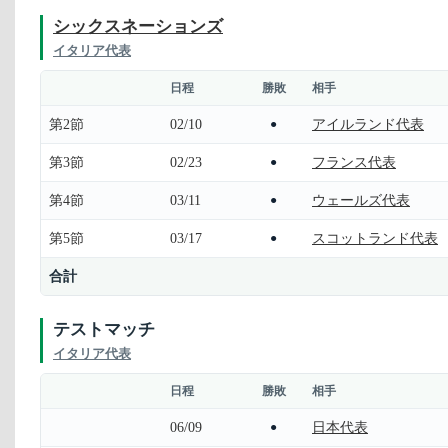
シックスネーションズ
イタリア代表
日程
勝敗
相手
第2節
02/10
アイルランド代表
●
第3節
02/23
フランス代表
●
第4節
03/11
ウェールズ代表
●
第5節
03/17
スコットランド代表
●
合計
テストマッチ
イタリア代表
日程
勝敗
相手
06/09
日本代表
●