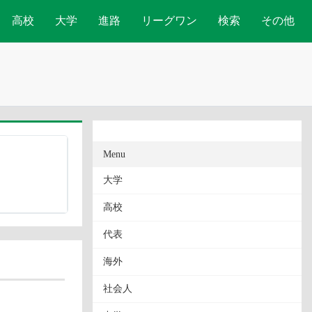
高校
大学
進路
リーグワン
検索
その他
Menu
大学
高校
代表
海外
社会人