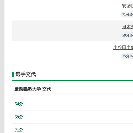
安藤
71分I
鬼木
59分I
小谷田尚
75分I
選手交代
慶應義塾大学 交代
54分
59分
71分