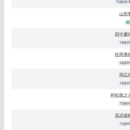
75分OU
山田
6
田中慶
74分I
松岡勇
54分I
岡広
74分I
村松龍之
75分I
高武俊
71分I