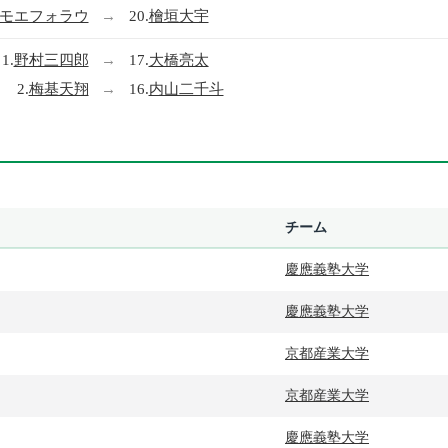
モエフォラウ
→
20.
檜垣大宇
1.
野村三四郎
→
17.
大橋亮太
2.
梅基天翔
→
16.
内山二千斗
チーム
慶應義塾大学
慶應義塾大学
京都産業大学
京都産業大学
慶應義塾大学