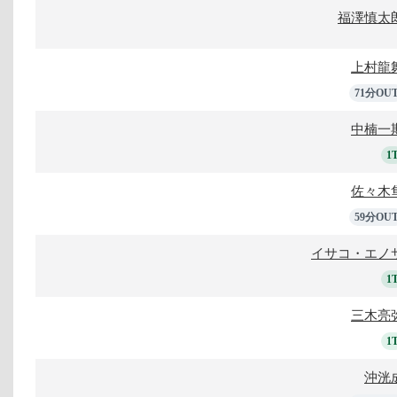
福澤慎太
上村龍
71分OU
中楠一
1
佐々木
59分OU
イサコ・エノ
1
三木亮
1
沖洸