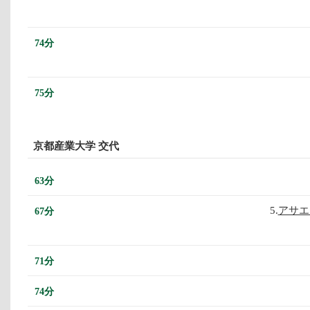
74分
75分
京都産業大学 交代
63分
5.
アサエ
67分
71分
74分