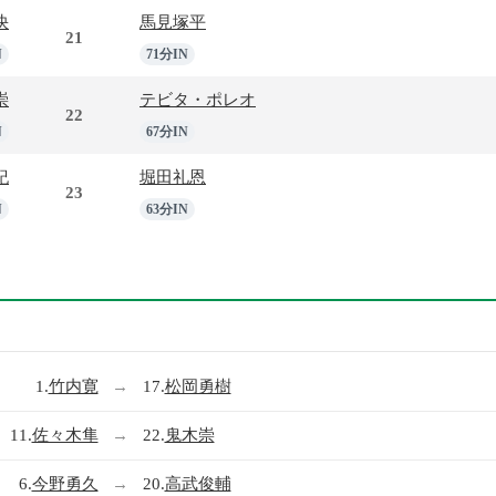
快
馬見塚平
21
N
71分IN
崇
テビタ・ポレオ
22
N
67分IN
紀
堀田礼恩
23
N
63分IN
1.
竹内寛
→
17.
松岡勇樹
11.
佐々木隼
→
22.
鬼木崇
6.
今野勇久
→
20.
高武俊輔