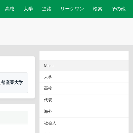
高校
大学
進路
リーグワン
検索
その他
Menu
大学
京都産業大学
高校
代表
海外
社会人