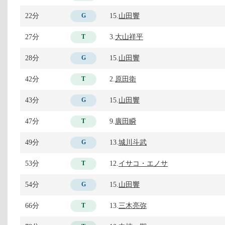
22分
15.
山田響
G
27分
3.
大山祥平
T
28分
15.
山田響
G
42分
2.
原田衛
T
43分
15.
山田響
G
47分
9.
廣田瞬
T
49分
13.
城川斗武
G
53分
12.
イサコ・エノサ
T
54分
15.
山田響
G
66分
13.
三木亮弥
T