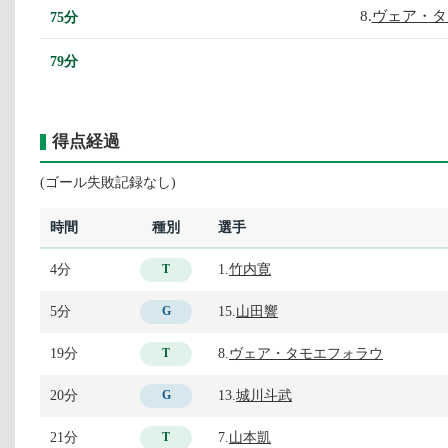
8.
ヴェア・タ
75分
79分
得点経過
(ゴール失敗記録なし)
時間
種別
選手
4分
1.
竹内寛
T
5分
15.
山田響
G
19分
8.
ヴェア・タモエフォラウ
T
20分
13.
城川斗武
G
21分
7.
山本凱
T