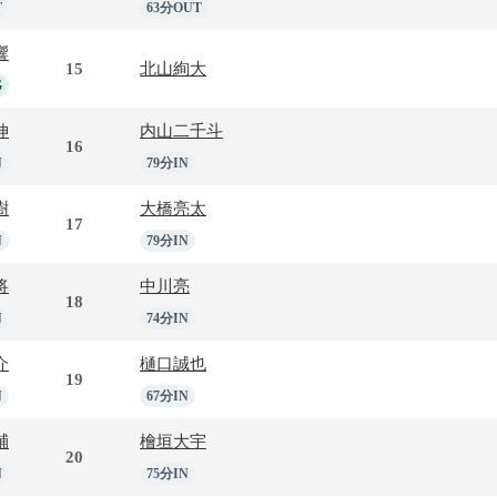
T
63分OUT
響
15
北山絢大
G
伸
内山二千斗
16
N
79分IN
樹
大橋亮太
17
N
79分IN
将
中川亮
18
N
74分IN
介
樋口誠也
19
N
67分IN
輔
檜垣大宇
20
N
75分IN