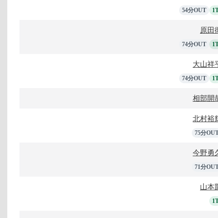
54分OUT
1
原田
74分OUT
1
大山祥
74分OUT
1
相部開
北村裕
75分OU
今野勇
71分OU
山本
1