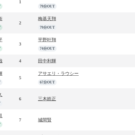
1
T
79分OUT
衛
梅基天翔
2
T
79分OUT
平
平野叶翔
3
T
74分OUT
哉
4
田中利輝
輝
アサエリ・ラウシー
5
T
67分OUT
久
6
三木皓正
T
凱
7
城間賢
T