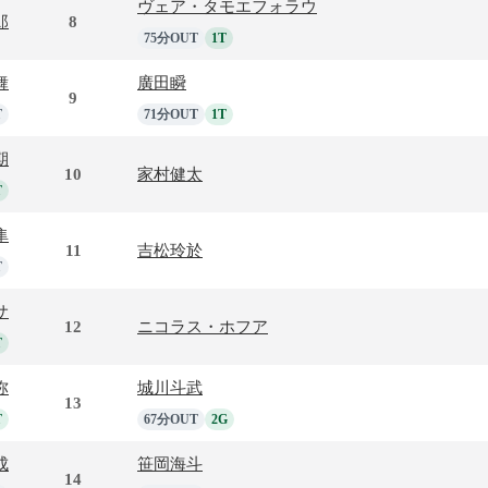
ヴェア・タモエフォラウ
郎
8
75分OUT
1T
舞
廣田瞬
9
T
71分OUT
1T
期
10
家村健太
T
隼
11
吉松玲於
T
サ
12
ニコラス・ホフア
T
弥
城川斗武
13
T
67分OUT
2G
成
笹岡海斗
14