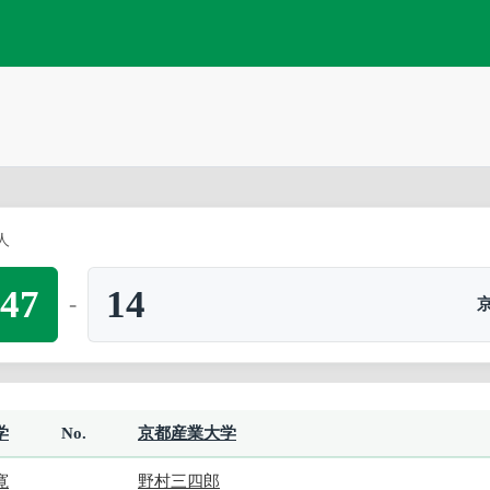
2人
47
14
-
学
No.
京都産業大学
寛
野村三四郎