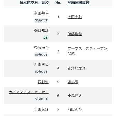
日本航空石川高校
No.
開志国際高校
富田善斗
1
太田大和
50分OUT
樋口知冴
2
伊藤瑞希
2T
後藤海斗
フープス・スティーブン
3
武蔵
56分OUT
石田康太
4
沓澤龍之介
52分OUT
5
西村満
塚越陽
カイアヌアヌ・セニセニ
6
小島拓人
56分OUT
7
吉田玄輝
前田莉空