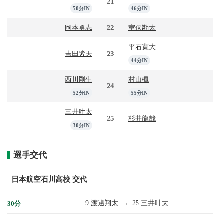
21
50分IN
46分IN
22
岡本勇志
室伏勘太
平石寛大
23
吉田紫天
44分IN
西川剛生
村山楓
24
52分IN
55分IN
三井叶太
25
杉井龍哉
30分IN
選手交代
日本航空石川高校 交代
9.
渡邊翔太
→
25.
三井叶太
30分