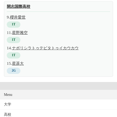
開志国際高校
9.
櫻井愛世
1T
11.
星野雅空
1T
14.
ナボリシラトゥテビタトゥイカウカウ
1T
15.
星遥大
2G
Menu
大学
高校