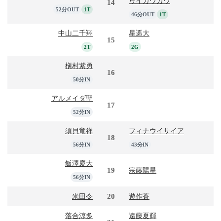
ゥイカウカウ
14
52分OUT
1T
46分OUT
1T
中山二千翔
星遥大
15
2T
2G
槇村紫勇
16
50分IN
アルメイダ聖
17
52分IN
須貝竜祥
フィナウイサイア
18
56分IN
43分IN
飯澤慶大
19
宗藤陽星
56分IN
20
米田令
遊作蒼
落合涼多
遠藤夏輝