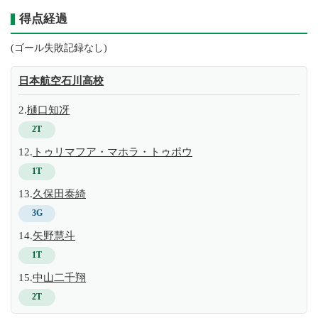
得点経過
(ゴール失敗記録なし)
日本航空石川高校
2.
樋口知冴
2T
12.
トゥリマフア・マホラ・トゥポウ
1T
13.
久保田泰綺
3G
14.
矢野慧斗
1T
15.
中山二千翔
2T