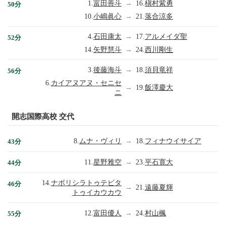
1.
富田善斗
→
16.
槇村紫勇
50分
10.
小嶋眞心
→
21.
落合涼多
4.
石田康太
→
17.
アルメイダ聖
52分
14.
矢野慧斗
→
24.
西川剛生
3.
後藤海斗
→
18.
須貝竜祥
56分
6.
カイアヌアヌ・セニセ
→
19.
飯澤慶大
ニ
開志国際高校 交代
8.
ムナ・ヴィリ
→
18.
フィナウイサイア
43分
11.
星野雅空
→
23.
平石寛大
44分
14.
ナボリシラトゥテビタ
46分
→
21.
遠藤夏輝
トゥイカウカウ
12.
富田優人
→
24.
村山楓
55分