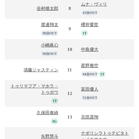
ムナ・ヴィリ
8
谷村穣太郎
43分OUT
渡邊翔太
櫻井愛世
9
30分OUT
1T
小嶋眞心
10
中島優大
50分OUT
星野雅空
11
清藤ジャスティン
44分OUT
1T
トゥリマフア・マホラ・
富田優人
トゥポウ
12
55分OUT
1T
久保田泰綺
13
京田遥翔
3G
ナボリシラトゥテビタト
矢野慧斗