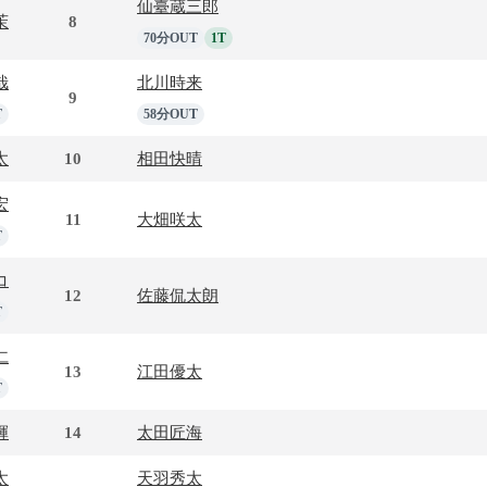
仙臺蔵三郎
茉
8
70分OUT
1T
哉
北川時来
9
T
58分OUT
太
10
相田快晴
宏
11
大畑咲太
T
コ
12
佐藤侃太朗
T
仁
13
江田優太
T
輝
14
太田匠海
太
天羽秀太