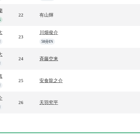
蘭
22
有山輝
G
太
川畑俊介
23
N
58分IN
大
24
斉藤空来
N
真
25
安食龍之介
N
介
26
天羽究平
N