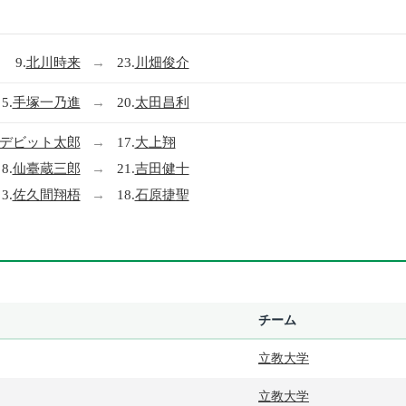
9.
北川時来
→
23.
川畑俊介
5.
手塚一乃進
→
20.
太田昌利
デビット太郎
→
17.
大上翔
8.
仙臺蔵三郎
→
21.
吉田健十
3.
佐久間翔梧
→
18.
石原捷聖
チーム
立教大学
立教大学