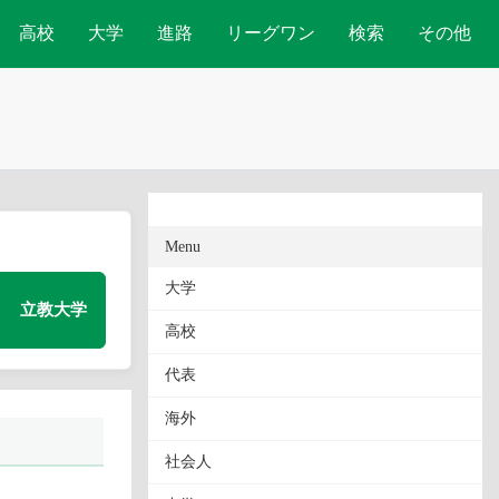
高校
大学
進路
リーグワン
検索
その他
Menu
大学
立教大学
高校
代表
海外
社会人