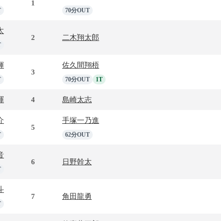
1
T
70分OUT
太
2
二木翔太郎
T
輝
佐久間翔梧
3
T
70分OUT
1T
暉
4
島崎太志
介
手塚一乃進
5
T
62分OUT
音
6
日野幹太
T
斗
7
角田龍勇
T