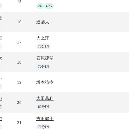
15
T
2G
4PG
翔
16
進藤大
N
昴
大上翔
17
N
70分IN
太
石原捷聖
18
N
70分IN
レ
19
坂本裕樹
N
バ
太田昌利
20
T
62分IN
也
吉田健十
21
N
70分IN