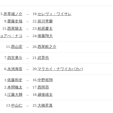
5.
井草城ノ介
→
19.
セレヴィ・ワイサレ
9.
齋藤史哉
→
22.
前川李蘭
15.
西尾陽太
→
23.
柏原慶太
ョアぺ・ナコ
→
24.
後藤翔大
11.
西山宏
→
26.
西尾航之介
7.
四宮勇斗
→
21.
武育也
6.
永池海音
→
20.
マラカイ・ナワイカバカバ
1.
依藤和史
→
16.
中野裕翔
2.
本間颯太
→
17.
西岡昴
3.
江藤大輝
→
18.
越後雄太
13.
中山仁
→
25.
大橋昇真