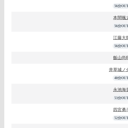
56分OU
本間颯
56分OU
江藤大
56分OU
飯山尚
井草城ノ
40分OU
永池海
53分OU
四宮勇
52分OU