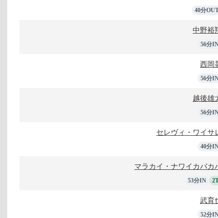
40分OU
中野裕
56分I
西岡
56分I
越後雄
56分I
セレヴィ・ワイサ
40分I
マラカイ・ナワイカバカ
53分IN
2
武育
52分I