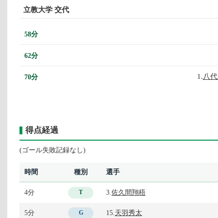
立教大学 交代
58分
62分
1.
八代
70分
得点経過
(ゴール失敗記録なし)
時間
種別
選手
4分
3.
佐久間翔梧
T
5分
15.
天羽秀太
G