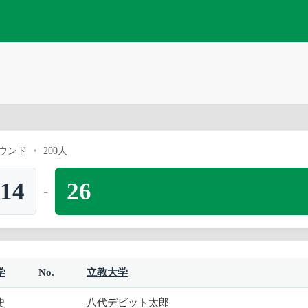
ウンド
200人
14
26
-
学
No.
立教大学
史
八代デビット太郎