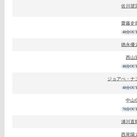
佐川奨
齋藤史
40分OU
徳永優
西山
48分OU
ジョアぺ・ナ
40分OU
中山
70分OU
浦川直
西尾陽