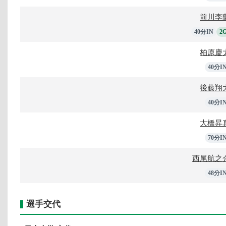
前川李
40分IN
2
柏原慶
40分I
後藤翔
40分I
大橋昇
70分I
西尾航之
48分I
選手交代