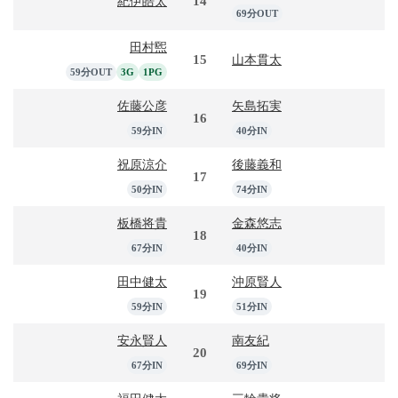
14
紀伊皓太
69分OUT
田村煕
15
山本貫太
59分OUT
3G
1PG
佐藤公彦
矢島拓実
16
59分IN
40分IN
祝原涼介
後藤義和
17
50分IN
74分IN
板橋将貴
金森悠志
18
67分IN
40分IN
田中健太
沖原賢人
19
59分IN
51分IN
安永賢人
南友紀
20
67分IN
69分IN