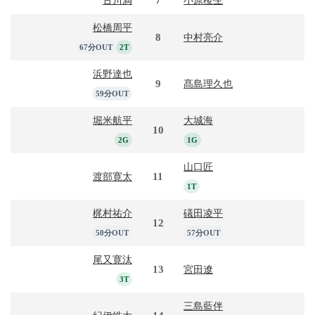
松橋周平
8
中村亮介
67分OUT
2T
浜野達也
9
髙島理久也
59分OUT
堀米航平
大城海
10
2G
1G
山口匠
11
渡部寛太
1T
梶村祐介
礒田凌平
12
50分OUT
57分OUT
尾又寛汰
13
宮田遼
3T
三島藍伴