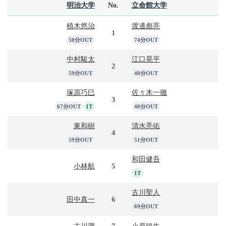
明治大学
No.
立命館大学
植木悠治
渡邊彪亮
1
50分OUT
74分OUT
中村駿太
江口晃平
2
59分OUT
40分OUT
塚原巧巳
佐々木一徹
3
67分OUT
1T
40分OUT
東和樹
清水亮佑
4
59分OUT
51分OUT
和田健吾
5
小林航
1T
古川聖人
6
田中真一
69分OUT
7
古川満
小原稜生