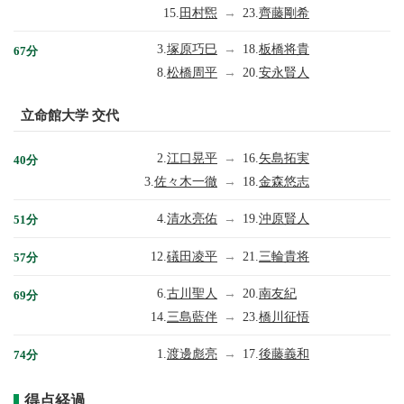
15.
田村煕
→
23.
齊藤剛希
3.
塚原巧巳
→
18.
板橋将貴
67分
8.
松橋周平
→
20.
安永賢人
立命館大学 交代
2.
江口晃平
→
16.
矢島拓実
40分
3.
佐々木一徹
→
18.
金森悠志
4.
清水亮佑
→
19.
沖原賢人
51分
12.
礒田凌平
→
21.
三輪貴将
57分
6.
古川聖人
→
20.
南友紀
69分
14.
三島藍伴
→
23.
橋川征悟
1.
渡邊彪亮
→
17.
後藤義和
74分
得点経過