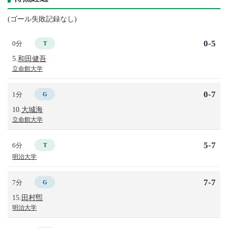
(ゴール失敗記録なし)
0-5
0分
T
5.
和田健吾
立命館大学
0-7
1分
G
10.
大城海
立命館大学
5-7
6分
T
明治大学
7-7
7分
G
15.
田村煕
明治大学