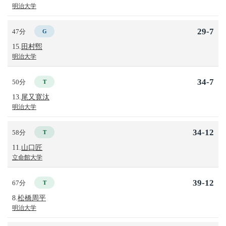
明治大学
29-7
47分
G
15.
田村煕
明治大学
34-7
50分
T
13.
尾又寛汰
明治大学
34-12
58分
T
11.
山口匠
立命館大学
39-12
67分
T
8.
松橋周平
明治大学