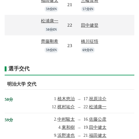
福田健太
三輪貴将
21
59分IN
57分IN
松浦康一
22
田中健登
50分IN
齊藤剛希
橋川征悟
23
59分IN
69分IN
選手交代
明治大学 交代
1.
植木悠治
→
17.
祝原涼介
50分
12.
梶村祐介
→
22.
松浦康一
2.
中村駿太
→
16.
佐藤公彦
59分
4.
東和樹
→
19.
田中健太
9.
浜野達也
→
21.
福田健太