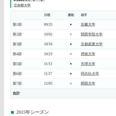
立命館大学
日程
勝敗
相手
第1節
09/25
近畿大学
●
第2節
10/02
関西学院大学
○
第3節
10/16
京都産業大学
●
第4節
10/23
摂南大学
○
第5節
11/13
天理大学
●
第6節
11/27
同志社大学
●
第7節
12/03
関西大学
○
合計
2015年シーズン