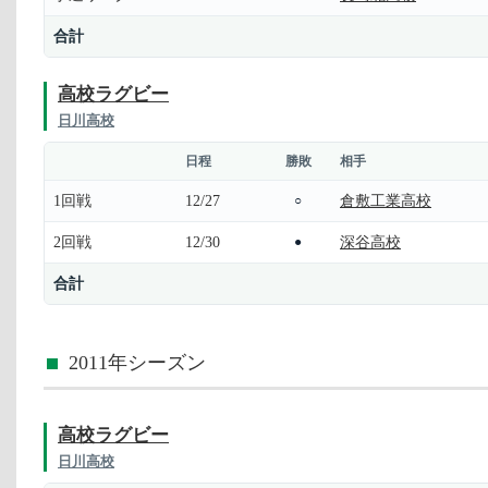
合計
高校ラグビー
日川高校
日程
勝敗
相手
1回戦
12/27
倉敷工業高校
○
2回戦
12/30
深谷高校
●
合計
2011年シーズン
高校ラグビー
日川高校