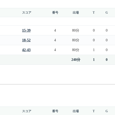
スコア
番号
出場
T
G
15-39
4
80分
0
0
18-52
4
80分
0
0
42-43
4
80分
1
0
240分
1
0
スコア
番号
出場
T
G