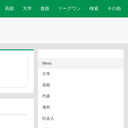
高校
大学
進路
リーグワン
検索
その他
Menu
大学
高校
代表
海外
社会人