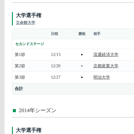
大学選手権
立命館大学
日程
勝敗
相手
セカンドステージ
第1節
12/13
流通経済大学
●
第2節
12/20
京都産業大学
○
第3節
12/27
明治大学
●
合計
2014年シーズン
大学選手権