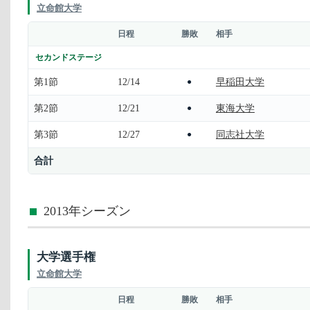
立命館大学
日程
勝敗
相手
セカンドステージ
第1節
12/14
早稲田大学
●
第2節
12/21
東海大学
●
第3節
12/27
同志社大学
●
合計
2013年シーズン
大学選手権
立命館大学
日程
勝敗
相手