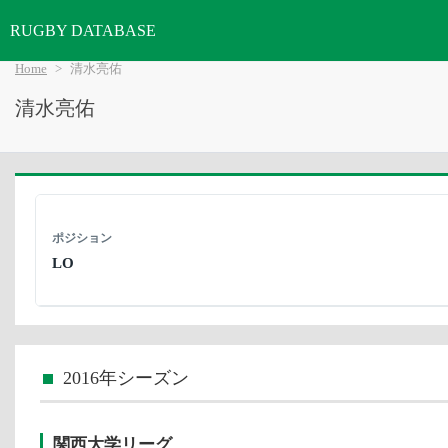
RUGBY DATABASE
Home
清水亮佑
清水亮佑
ポジション
LO
2016年シーズン
関西大学リーグ