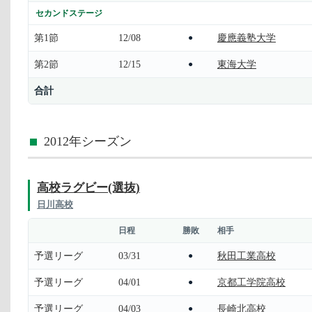
セカンドステージ
第1節
12/08
慶應義塾大学
●
第2節
12/15
東海大学
●
合計
2012年シーズン
高校ラグビー(選抜)
日川高校
日程
勝敗
相手
予選リーグ
03/31
秋田工業高校
●
予選リーグ
04/01
京都工学院高校
●
予選リーグ
04/03
長崎北高校
●