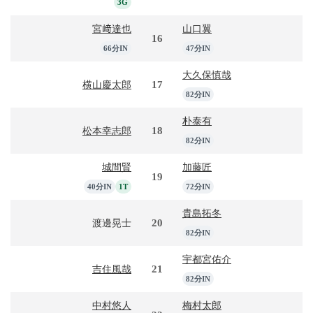
3G
宮﨑達也
山口翼
16
66分IN
47分IN
大久保慎哉
17
横山慶太郎
82分IN
朴泰有
18
松本幸志郎
82分IN
城間賢
加藤匠
19
40分IN
1T
72分IN
貴島拓冬
20
渡邊晃士
82分IN
宇都宮佑介
21
吉住風哉
82分IN
中村悠人
梅村太郎