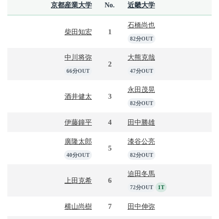
京都産業大学
No.
近畿大学
石橋尚也
1
柴田知宏
82分OUT
中川将弥
大熊克哉
2
66分OUT
47分OUT
永田茂晃
3
酒井健太
82分OUT
4
伊藤鐘平
田中勝雄
廣隆太郎
漆谷公亮
5
40分OUT
82分OUT
迫田冬馬
6
上田克希
72分OUT
1T
7
横山尚樹
田中伸弥