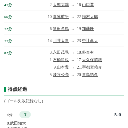
2.
大熊克哉
→
16.
山口翼
47分
10.
喜連航平
→
22.
梅村太郎
66分
6.
迫田冬馬
→
19.
加藤匠
72分
14.
川井太貴
→
23.
中辻眞大
77分
3.
永田茂晃
→
18.
朴泰有
82分
1.
石橋尚也
→
17.
大久保慎哉
9.
山本豊
→
21.
宇都宮佑介
5.
漆谷公亮
→
20.
貴島拓冬
得点経過
(ゴール失敗記録なし)
5-0
4分
T
8.
武田知大