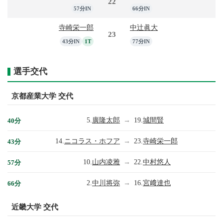
22
57分IN
66分IN
寺崎栄一郎
中辻眞大
23
43分IN
1T
77分IN
選手交代
京都産業大学 交代
5.
廣隆太郎
→
19.
城間賢
40分
14.
ニコラス・ホフア
→
23.
寺崎栄一郎
43分
10.
山内凌雅
→
22.
中村悠人
57分
2.
中川将弥
→
16.
宮﨑達也
66分
近畿大学 交代