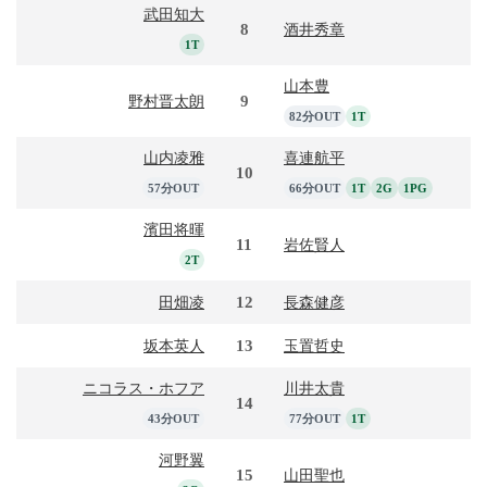
武田知大
8
酒井秀章
1T
山本豊
9
野村晋太朗
82分OUT
1T
山内凌雅
喜連航平
10
57分OUT
66分OUT
1T
2G
1PG
濱田将暉
11
岩佐賢人
2T
12
田畑凌
長森健彦
13
坂本英人
玉置哲史
ニコラス・ホフア
川井太貴
14
43分OUT
77分OUT
1T
河野翼
15
山田聖也