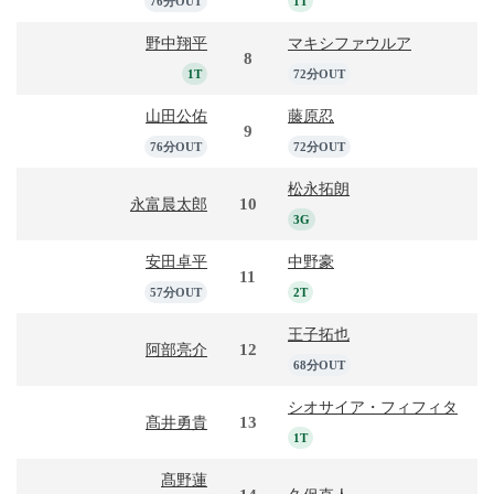
76分OUT
1T
野中翔平
マキシファウルア
8
1T
72分OUT
山田公佑
藤原忍
9
76分OUT
72分OUT
松永拓朗
10
永富晨太郎
3G
安田卓平
中野豪
11
57分OUT
2T
王子拓也
12
阿部亮介
68分OUT
シオサイア・フィフィタ
13
髙井勇貴
1T
髙野蓮