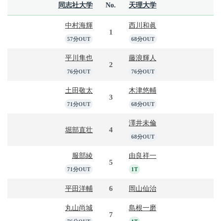
同志社大学
No.
天理大学
中村海輝
西川和眞
1
57分OUT
68分OUT
平川隼也
藤浪輝人
2
76分OUT
76分OUT
土田敬太
木津悠輔
3
71分OUT
68分OUT
澤井未倫
4
堀部直壮
68分OUT
服部綾
由良祥一
5
71分OUT
1T
6
平田洋輔
岡山仙治
丸山尚城
島根一磨
7