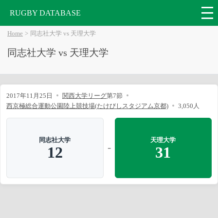
RUGBY DATABASE
Home
同志社大学 vs 天理大学
同志社大学 vs 天理大学
2017年11月25日
関西大学リーグ
第7節
西京極総合運動公園陸上競技場(たけびしスタジアム京都)
3,050人
同志社大学
天理大学
-
12
31