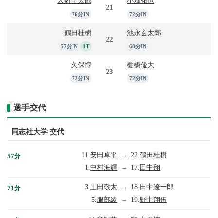
人羅奎太郎
小畑拓也
21
76分IN
72分IN
鶴田桂樹
池永玄太郎
22
57分IN
1T
68分IN
久保惇
棚橋優大
23
72分IN
72分IN
選手交代
同志社大学 交代
11.
安田卓平
→
22.
鶴田桂樹
57分
1.
中村海輝
→
17.
田中翔
3.
土田敬太
→
18.
田中遼一郎
71分
5.
服部綾
→
19.
野中翔伍