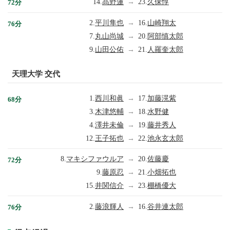
14.
髙野蓮
→
23.
久保惇
72分
2.
平川隼也
→
16.
山崎翔太
76分
7.
丸山尚城
→
20.
阿部慎太郎
9.
山田公佑
→
21.
人羅奎太郎
天理大学 交代
1.
西川和眞
→
17.
加藤滉紫
68分
3.
木津悠輔
→
18.
水野健
4.
澤井未倫
→
19.
藤井秀人
12.
王子拓也
→
22.
池永玄太郎
8.
マキシファウルア
→
20.
佐藤慶
72分
9.
藤原忍
→
21.
小畑拓也
15.
井関信介
→
23.
棚橋優大
2.
藤浪輝人
→
16.
谷井連太郎
76分