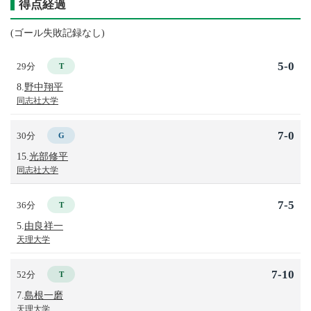
得点経過
(ゴール失敗記録なし)
5-0
29分
T
8.
野中翔平
同志社大学
7-0
30分
G
15.
光部修平
同志社大学
7-5
36分
T
5.
由良祥一
天理大学
7-10
52分
T
7.
島根一磨
天理大学