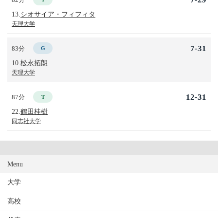
13.
シオサイア・フィフィタ
天理大学
7-31
83分
G
10.
松永拓朗
天理大学
12-31
87分
T
22.
鶴田桂樹
同志社大学
Menu
大学
高校