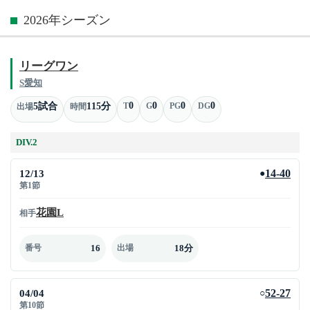
2026年シーズン
リーグワン
S愛知
0
0
0
0
5試合
115分
T
G
PG
DG
出場
時間
DIV.2
12/13
14-40
●
第1節
花園L
相手
16
18分
番号
出場
04/04
52-27
○
第10節