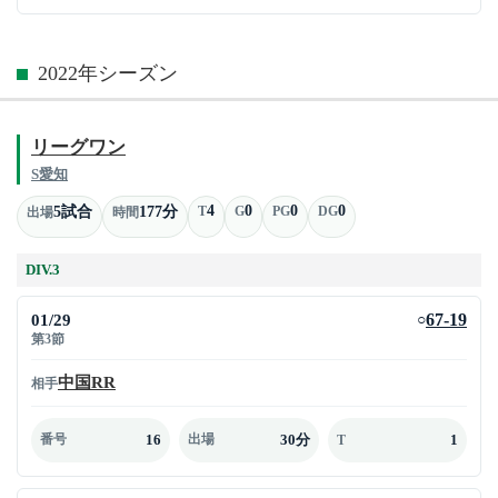
2022年シーズン
リーグワン
S愛知
4
0
0
0
5試合
177分
T
G
PG
DG
出場
時間
DIV.3
01/29
67-19
○
第3節
中国RR
相手
16
30分
1
番号
出場
T