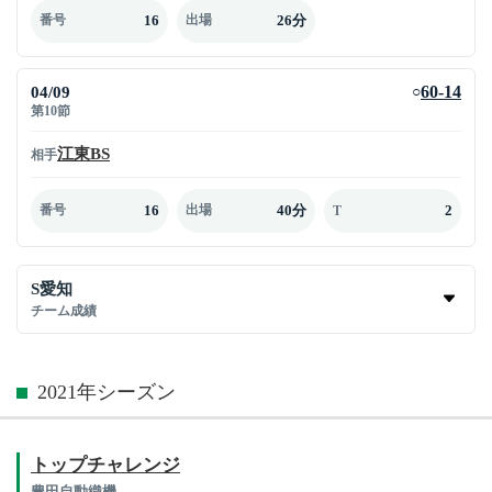
16
26分
番号
出場
04/09
60-14
○
第10節
江東BS
相手
16
40分
2
番号
出場
T
S愛知
チーム成績
2021年シーズン
トップチャレンジ
豊田自動織機