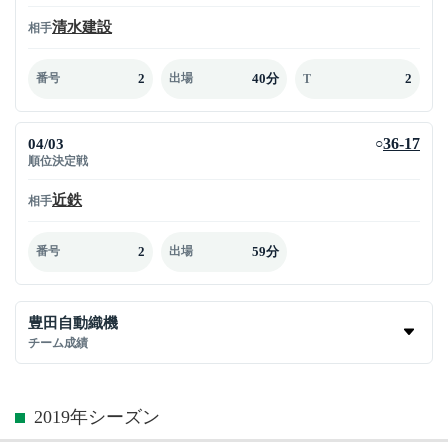
清水建設
相手
2
40分
2
番号
出場
T
04/03
36-17
○
順位決定戦
近鉄
相手
2
59分
番号
出場
豊田自動織機
チーム成績
2019年シーズン