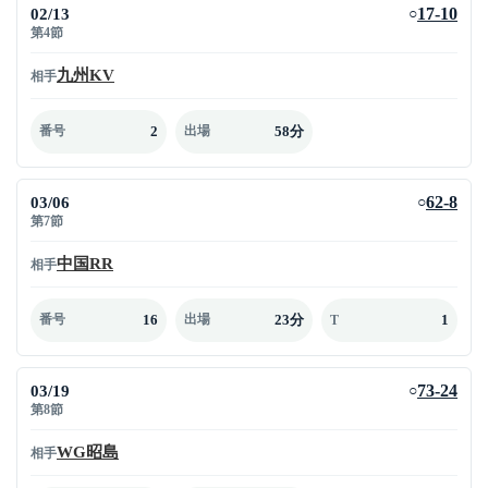
02/13
17-10
○
第4節
九州KV
相手
2
58分
番号
出場
03/06
62-8
○
第7節
中国RR
相手
16
23分
1
番号
出場
T
03/19
73-24
○
第8節
WG昭島
相手