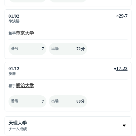
01/02
29-7
○
準決勝
帝京大学
相手
7
72分
番号
出場
01/12
17-22
●
決勝
明治大学
相手
7
80分
番号
出場
天理大学
チーム成績