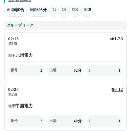
5
0
0
0
6試合
305分
T
G
PG
DG
出場
時間
グループリーグ
02/13
61-28
○
第1節
九州電力
相手
2
62分
1
番号
出場
T
02/20
90-12
○
第2節
中国電力
相手
2
40分
1
番号
出場
T