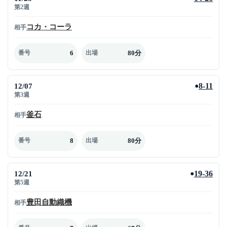
第2週
コカ・コーラ
相手
6
80分
番号
出場
12/07
8-11
●
第3週
釜石
相手
8
80分
番号
出場
12/21
19-36
●
第5週
豊田自動織機
相手