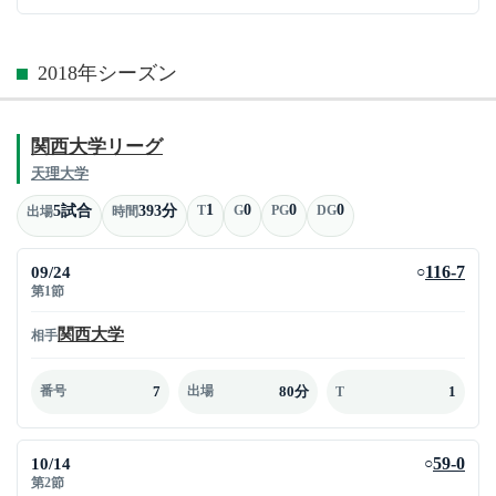
2018年シーズン
関西大学リーグ
天理大学
1
0
0
0
5試合
393分
T
G
PG
DG
出場
時間
09/24
116-7
○
第1節
関西大学
相手
7
80分
1
番号
出場
T
10/14
59-0
○
第2節