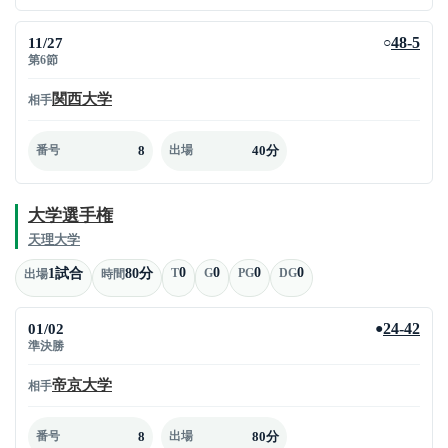
11/27
48-5
○
第6節
関西大学
相手
8
40分
番号
出場
大学選手権
天理大学
0
0
0
0
1試合
80分
T
G
PG
DG
出場
時間
01/02
24-42
●
準決勝
帝京大学
相手
8
80分
番号
出場