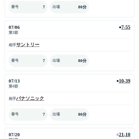
7
80分
番号
出場
07/06
7-55
●
第3節
サントリー
相手
7
80分
番号
出場
07/13
10-39
●
第4節
パナソニック
相手
7
80分
番号
出場
07/20
21-10
○