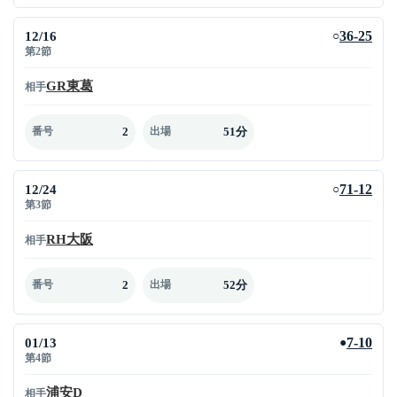
12/16
36-25
○
第2節
GR東葛
相手
2
51分
番号
出場
12/24
71-12
○
第3節
RH大阪
相手
2
52分
番号
出場
01/13
7-10
●
第4節
浦安D
相手