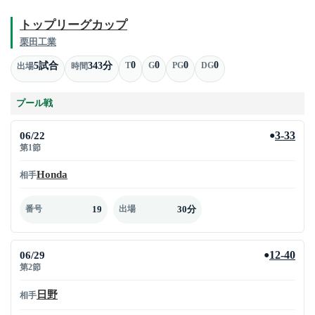
トップリーグカップ
栗田工業
0
0
0
0
5試合
343分
T
G
PG
DG
出場
時間
プール戦
06/22
3-33
●
第1節
Honda
相手
19
30分
番号
出場
06/29
12-40
●
第2節
日野
相手