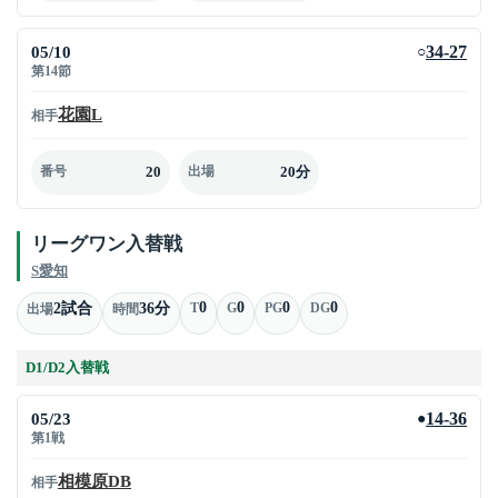
05/10
34-27
○
第14節
花園L
相手
20
20分
番号
出場
リーグワン入替戦
S愛知
0
0
0
0
2試合
36分
T
G
PG
DG
出場
時間
D1/D2入替戦
05/23
14-36
●
第1戦
相模原DB
相手