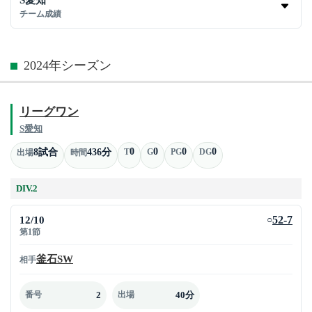
チーム成績
2024年シーズン
リーグワン
S愛知
0
0
0
0
8試合
436分
T
G
PG
DG
出場
時間
DIV.2
12/10
52-7
○
第1節
釜石SW
相手
2
40分
番号
出場