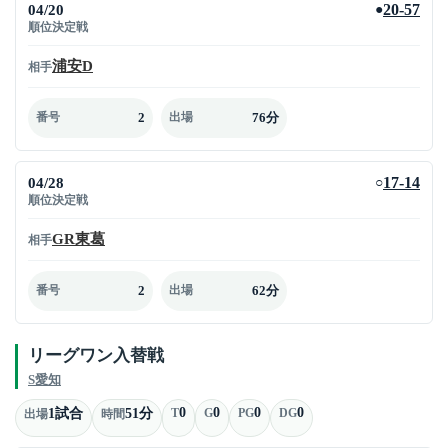
04/20
20-57
●
順位決定戦
浦安D
相手
2
76分
番号
出場
04/28
17-14
○
順位決定戦
GR東葛
相手
2
62分
番号
出場
リーグワン入替戦
S愛知
0
0
0
0
1試合
51分
T
G
PG
DG
出場
時間