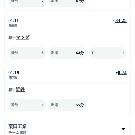
7
67分
番号
出場
01/11
34-25
○
第6週
マツダ
相手
6
64分
1
番号
出場
T
01/19
0-74
●
第7週
近鉄
相手
6
55分
番号
出場
栗田工業
チーム成績