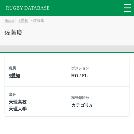
RUGBY DATABASE
Home
S愛知
佐藤慶
佐藤慶
所属
ポジション
S愛知
HO / FL
出身
26登録区分
天理高校
カテゴリA
天理大学