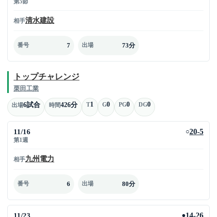
第5節
清水建設
相手
7
73分
番号
出場
トップチャレンジ
栗田工業
1
0
0
0
6試合
426分
T
G
PG
DG
出場
時間
11/16
20-5
○
第1週
九州電力
相手
6
80分
番号
出場
11/23
14-26
●