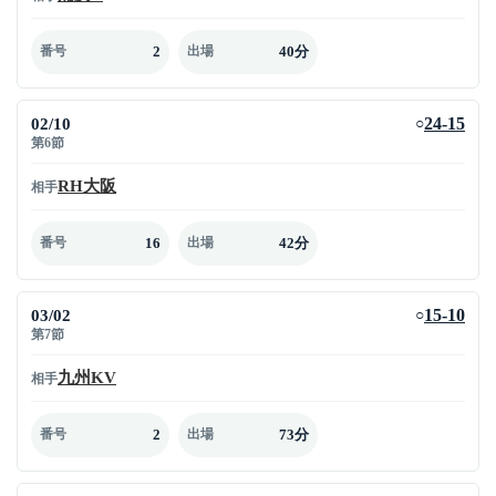
2
40分
番号
出場
02/10
24-15
○
第6節
RH大阪
相手
16
42分
番号
出場
03/02
15-10
○
第7節
九州KV
相手
2
73分
番号
出場