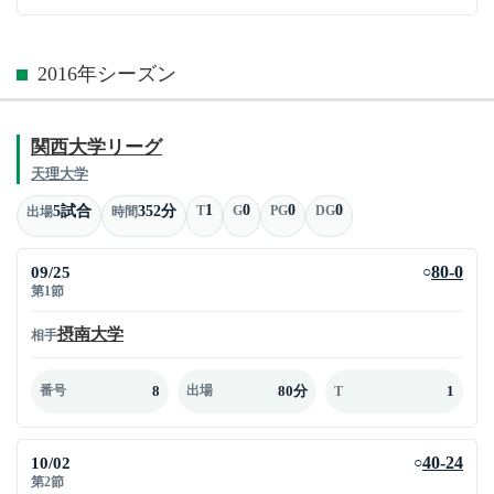
2016年シーズン
関西大学リーグ
天理大学
1
0
0
0
5試合
352分
T
G
PG
DG
出場
時間
09/25
80-0
○
第1節
摂南大学
相手
8
80分
1
番号
出場
T
10/02
40-24
○
第2節