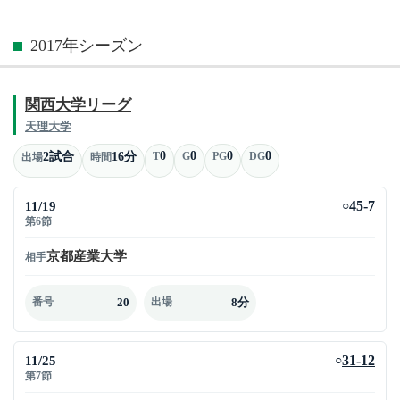
2017年シーズン
関西大学リーグ
天理大学
0
0
0
0
2試合
16分
T
G
PG
DG
出場
時間
11/19
45-7
○
第6節
京都産業大学
相手
20
8分
番号
出場
11/25
31-12
○
第7節