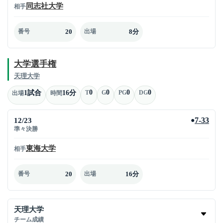
同志社大学
相手
20
8分
番号
出場
大学選手権
天理大学
0
0
0
0
1試合
16分
T
G
PG
DG
出場
時間
12/23
7-33
●
準々決勝
東海大学
相手
20
16分
番号
出場
天理大学
チーム成績