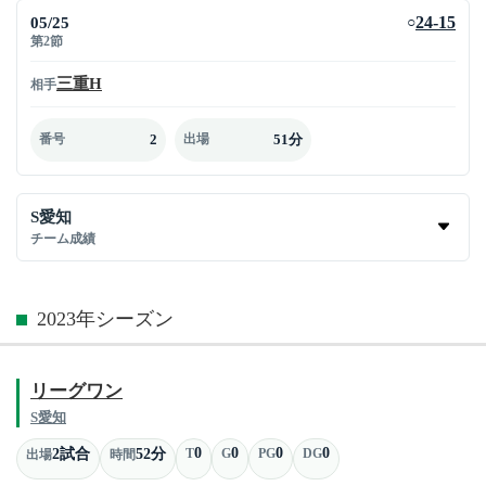
05/25
24-15
○
第2節
三重H
相手
2
51分
番号
出場
S愛知
チーム成績
2023年シーズン
リーグワン
S愛知
0
0
0
0
2試合
52分
T
G
PG
DG
出場
時間