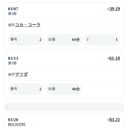
03/07
39-19
○
第4節
コカ・コーラ
相手
2
64分
1
番号
出場
T
03/13
61-10
○
第5節
マツダ
相手
2
40分
番号
出場
-
03/20
83-21
○
順位決定戦