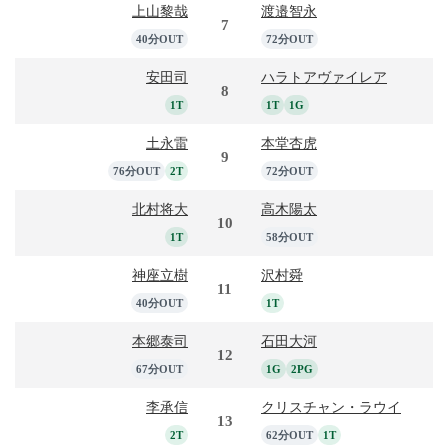
上山黎哉
渡邉智永
7
40分OUT
72分OUT
安田司
ハラトアヴァイレア
8
1T
1T
1G
土永雷
本堂杏虎
9
76分OUT
2T
72分OUT
北村将大
高木陽太
10
1T
58分OUT
神座立樹
沢村舜
11
40分OUT
1T
本郷泰司
石田大河
12
67分OUT
1G
2PG
李承信
クリスチャン・ラウイ
13
2T
62分OUT
1T