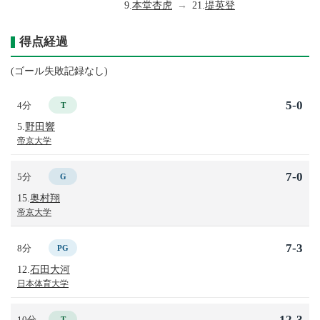
9.
本堂杏虎
→
21.
堤英登
得点経過
(ゴール失敗記録なし)
5-0
4分
T
5.
野田響
帝京大学
7-0
5分
G
15.
奥村翔
帝京大学
7-3
8分
PG
12.
石田大河
日本体育大学
12-3
10分
T