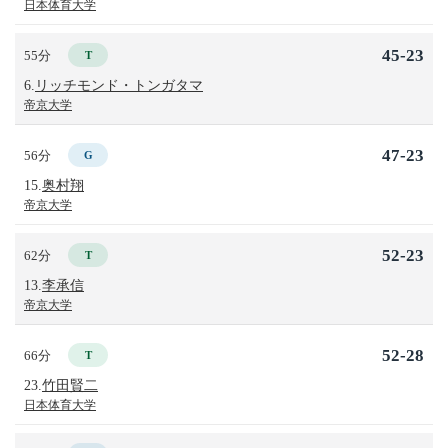
日本体育大学
45-23
55分
T
6.
リッチモンド・トンガタマ
帝京大学
47-23
56分
G
15.
奥村翔
帝京大学
52-23
62分
T
13.
李承信
帝京大学
52-28
66分
T
23.
竹田賢二
日本体育大学