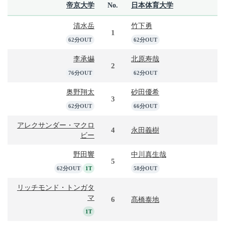
帝京大学
No.
日本体育大学
清水岳
竹下勇
1
62分OUT
62分OUT
李承爀
北原寿哉
2
76分OUT
62分OUT
奥野翔太
砂田優希
3
62分OUT
66分OUT
アレクサンダー・マクロ
4
永田義樹
ビー
野田響
中川真生哉
5
62分OUT
1T
58分OUT
リッチモンド・トンガタ
マ
6
髙橋泰地
1T