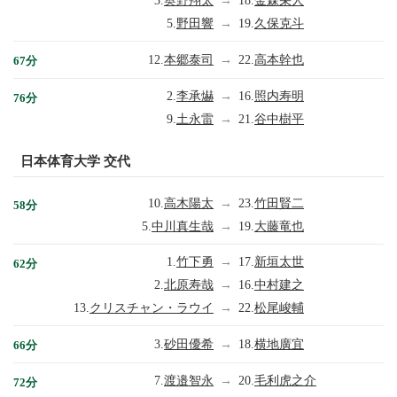
3.
奥野翔太
→
18.
金森栄人
5.
野田響
→
19.
久保克斗
12.
本郷泰司
→
22.
高本幹也
67分
2.
李承爀
→
16.
照内寿明
76分
9.
土永雷
→
21.
谷中樹平
日本体育大学 交代
10.
高木陽太
→
23.
竹田賢二
58分
5.
中川真生哉
→
19.
大藤竜也
1.
竹下勇
→
17.
新垣太世
62分
2.
北原寿哉
→
16.
中村建之
13.
クリスチャン・ラウイ
→
22.
松尾峻輔
3.
砂田優希
→
18.
横地廣宜
66分
7.
渡邉智永
→
20.
毛利虎之介
72分