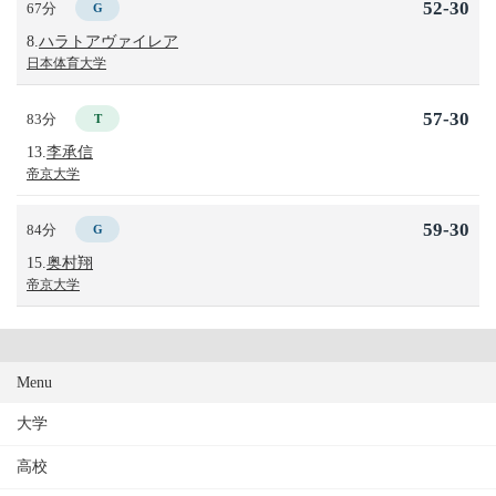
52-30
67分
G
8.
ハラトアヴァイレア
日本体育大学
57-30
83分
T
13.
李承信
帝京大学
59-30
84分
G
15.
奥村翔
帝京大学
Menu
大学
高校