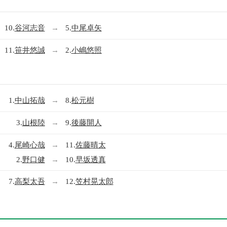
10.
谷河志音
→
5.
中尾卓矢
11.
笹井悠誠
→
2.
小嶋悠照
1.
中山拓哉
→
8.
松元樹
3.
山根陸
→
9.
後藤開人
4.
尾崎心哉
→
11.
佐藤晴太
2.
野口健
→
10.
早坂透真
7.
高梨太吾
→
12.
笠村晃太郎