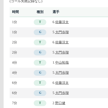
(ゴール失敗記録なし)
時間
種別
選手
1分
6.
佐藤涼太
T
1分
5.
大門歩瑠
G
2分
6.
佐藤涼太
T
2分
5.
大門歩瑠
G
4分
1.
中山拓哉
T
4分
5.
大門歩瑠
G
6分
6.
佐藤涼太
T
6分
5.
大門歩瑠
G
7分
2.
野口健
T