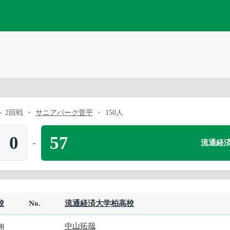
 2回戦
サニアパーク菅平
150人
0
57
-
流通経
校
No.
流通経済大学柏高校
中山拓哉
翔