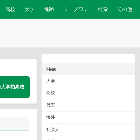
高校
大学
進路
リーグワン
検索
その他
Menu
大学
済大学柏高校
高校
代表
海外
社会人