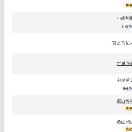
先
小嶋悠
11分I
宮之前佑
古里匠
中尾卓
9分I
原口惇
先
桑山和
先