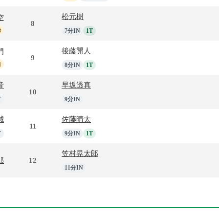
松元樹
空
8
発
7分IN
1T
後藤開人
門
9
発
8分IN
1T
音
早坂透真
10
T
9分IN
誠
佐藤晴太
11
T
9分IN
1T
笠村晃太郎
郎
12
11分IN