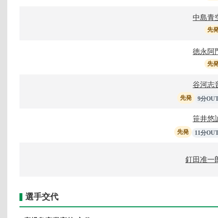
中島青
先
徳永阿
先
谷河志
先発
9分OU
笹井悠
先発
11分OU
釘田准一
選手交代