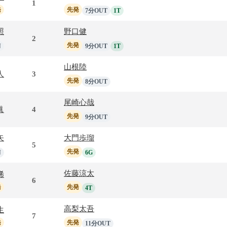
1
発
先発
7分OUT
1T
照
野口健
2
先発
N
9分OUT
1T
山根陸
人
3
先発
8分OUT
尾崎心哉
眞
4
先発
9分OUT
矢
大門歩瑠
5
先発
N
6G
佐藤涼太
稀
6
発
先発
4T
高梨太吾
生
7
発
先発
11分OUT