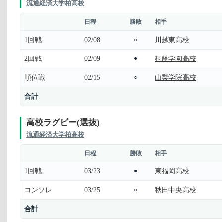
流通経済大学柏高校
日程
勝敗
相手
1回戦
02/08
川越東高校
○
2回戦
02/09
桐蔭学園高校
●
順位戦
02/15
山梨学院高校
○
合計
高校ラグビー(選抜)
流通経済大学柏高校
日程
勝敗
相手
1回戦
03/23
東福岡高校
●
コンソレ
03/25
秋田中央高校
○
合計