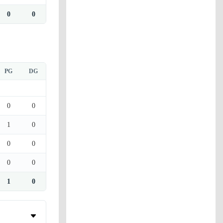
0
0
PG
DG
0
0
1
0
0
0
0
0
1
0