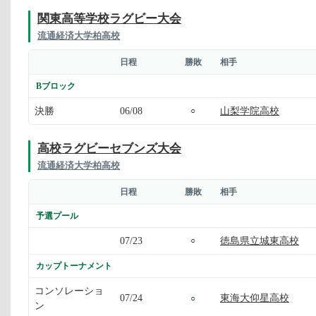
関東高等学校ラグビー大会
流通経済大学柏高校
日程
勝敗
相手
Bブロック
決勝
06/08
山梨学院高校
○
高校ラグビーセブンズ大会
流通経済大学柏高校
日程
勝敗
相手
予選プール
07/23
徳島県立城東高校
○
カップトーナメント
コンソレーショ
07/24
東海大仰星高校
○
ン