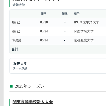
近畿大学
日程
勝敗
相手
1回戦
05/10
IPU環太平洋大学
○
2回戦
05/24
関西学院大学
○
準決勝
06/14
京都産業大学
●
合計
近畿大学
チーム成績
2025年シーズン
関東高等学校新人大会