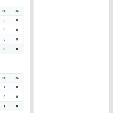
PG
DG
0
0
0
0
0
0
0
0
PG
DG
1
0
0
0
1
0