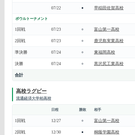
07/22
早稲田佐賀高校
●
ボウルトーナメント
1回戦
07/23
富山第一高校
○
2回戦
07/23
鹿児島実業高校
○
準決勝
07/24
東福岡高校
○
決勝
07/24
黒沢尻工業高校
○
合計
高校ラグビー
流通経済大学柏高校
日程
勝敗
相手
1回戦
12/27
富山第一高校
○
2回戦
12/30
桐蔭学園高校
●