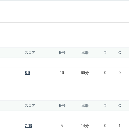
スコア
番号
出場
T
G
8-5
10
60分
0
0
スコア
番号
出場
T
G
7-19
5
14分
0
1