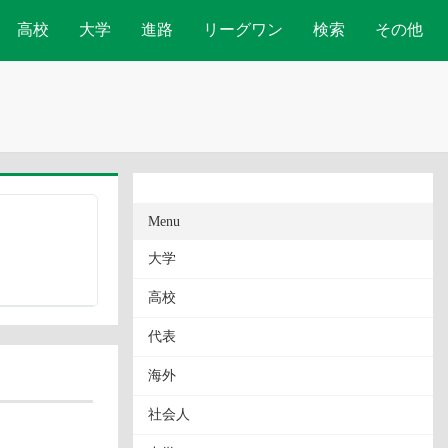
高校
大学
進路
リーグワン
検索
その他
Menu
大学
高校
代表
海外
社会人