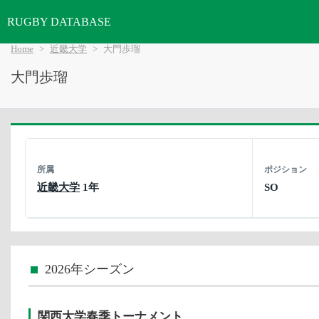
RUGBY DATABASE
Home
近畿大学
大門歩瑠
大門歩瑠
所属
ポジション
近畿大学
1年
SO
2026年シーズン
関西大学春季トーナメント