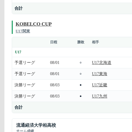
合計
KOBELCO CUP
U17関東
日程
勝敗
相手
U17
予選リーグ
08/01
U17北海道
○
予選リーグ
08/01
U17東海
○
決勝リーグ
08/03
U17近畿
●
決勝リーグ
08/03
U17九州
●
合計
流通経済大学柏高校
チーム成績