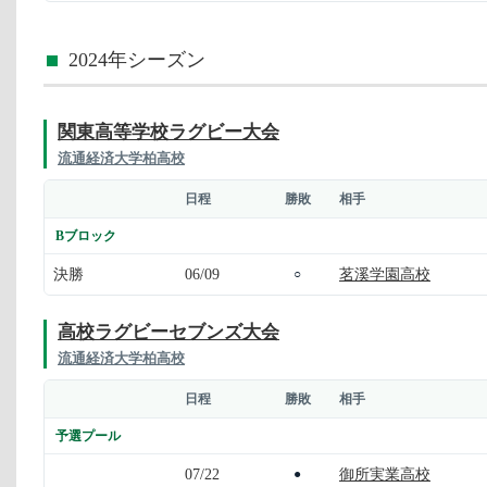
2024年シーズン
関東高等学校ラグビー大会
流通経済大学柏高校
日程
勝敗
相手
Bブロック
決勝
06/09
茗溪学園高校
○
高校ラグビーセブンズ大会
流通経済大学柏高校
日程
勝敗
相手
予選プール
07/22
御所実業高校
●