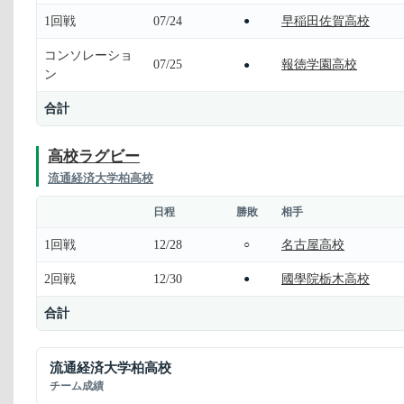
1回戦
07/24
早稲田佐賀高校
●
コンソレーショ
07/25
報徳学園高校
●
ン
合計
高校ラグビー
流通経済大学柏高校
日程
勝敗
相手
1回戦
12/28
名古屋高校
○
2回戦
12/30
國學院栃木高校
●
合計
流通経済大学柏高校
チーム成績