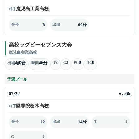
鹿児島工業高校
相手
8
60分
番号
出場
高校ラグビーセブンズ大会
鹿児島実業高校
2
2
0
0
4試合
46分
T
G
PG
DG
出場
時間
予選プール
07/22
7-66
●
國學院栃木高校
相手
12
14分
1
番号
出場
T
1
G