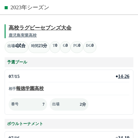
2023年シーズン
高校ラグビーセブンズ大会
鹿児島実業高校
0
0
0
0
4試合
23分
T
G
PG
DG
出場
時間
予選プール
07/15
14-26
●
報徳学園高校
相手
7
2分
番号
出場
ボウルトーナメント
07/16
34-19
○