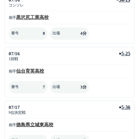
コンソレ
黒沢尻工業高校
相手
8
4分
番号
出場
07/16
5-25
●
1回戦
仙台育英高校
相手
7
3分
番号
出場
07/17
5-36
●
9位決定戦
徳島県立城東高校
相手