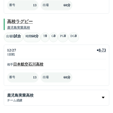
13
60分
番号
出場
高校ラグビー
鹿児島実業高校
0
0
0
0
1試合
60分
T
G
PG
DG
出場
時間
12/27
8-73
●
1回戦
日本航空石川高校
相手
13
60分
番号
出場
鹿児島実業高校
チーム成績