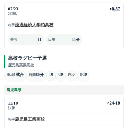
07/23
0-57
●
2回戦
流通経済大学柏高校
相手
11
11分
番号
出場
高校ラグビー予選
鹿児島実業高校
0
0
0
0
1試合
60分
T
G
PG
DG
出場
時間
鹿児島県
11/10
24-18
○
決勝
鹿児島工業高校
相手