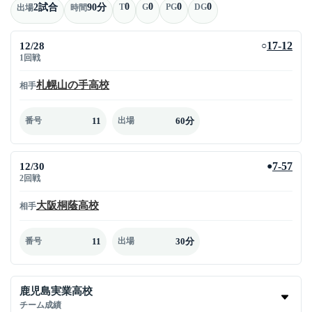
0
0
0
0
2試合
90分
T
G
PG
DG
出場
時間
12/28
17-12
○
1回戦
札幌山の手高校
相手
11
60分
番号
出場
12/30
7-57
●
2回戦
大阪桐蔭高校
相手
11
30分
番号
出場
鹿児島実業高校
チーム成績