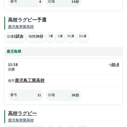
4
14分
番号
出場
高校ラグビー予選
鹿児島実業高校
0
0
0
0
1試合
30分
T
G
PG
DG
出場
時間
鹿児島県
11/18
48-0
○
決勝
鹿児島工業高校
相手
11
30分
番号
出場
高校ラグビー
鹿児島実業高校