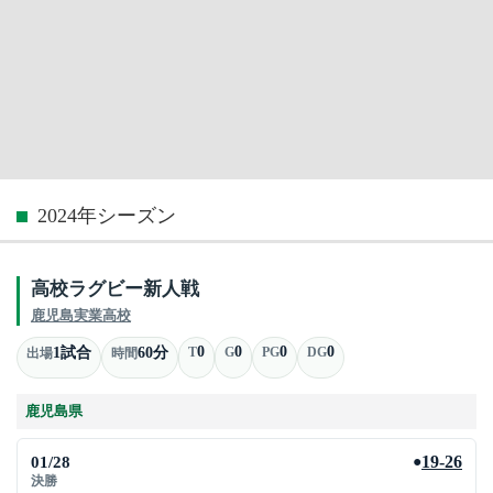
2024年シーズン
高校ラグビー新人戦
鹿児島実業高校
0
0
0
0
1試合
60分
T
G
PG
DG
出場
時間
鹿児島県
01/28
19-26
●
決勝