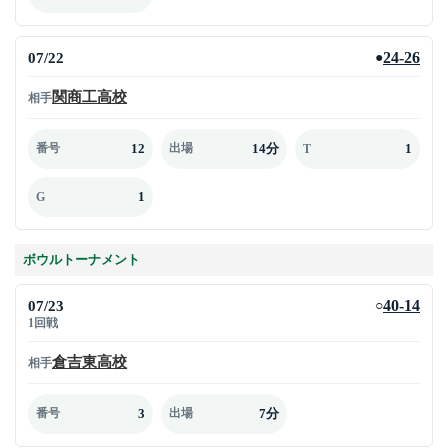
07/22
24-26
●
関商工高校
相手
12
14分
1
番号
出場
T
1
G
ボウルトーナメント
07/23
40-14
○
1回戦
倉吉東高校
相手
3
7分
番号
出場