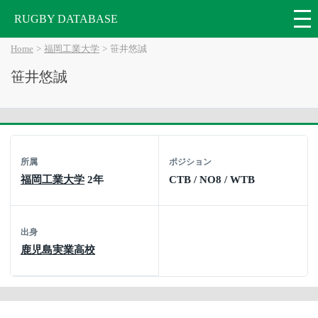
RUGBY DATABASE
Home
福岡工業大学
笹井悠誠
笹井悠誠
所属
ポジション
福岡工業大学
2年
CTB / NO8 / WTB
出身
鹿児島実業高校