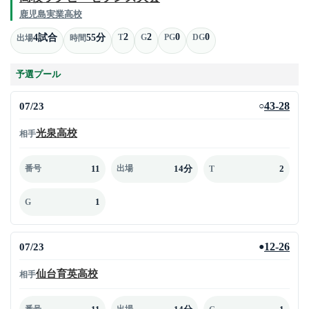
鹿児島実業高校
2
2
0
0
4試合
55分
T
G
PG
DG
出場
時間
予選プール
07/23
43-28
○
光泉高校
相手
11
14分
2
番号
出場
T
1
G
07/23
12-26
●
仙台育英高校
相手