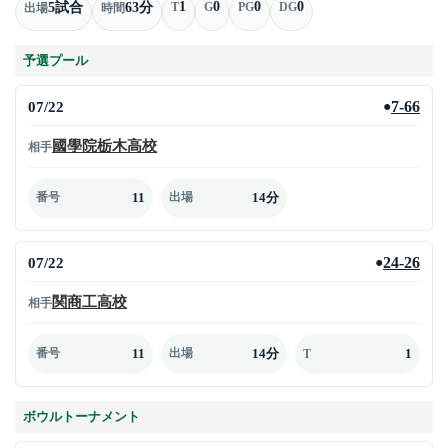
1
0
0
0
5試合
63分
T
G
PG
DG
出場
時間
予選プール
07/22
7-66
●
國學院栃木高校
相手
11
14分
番号
出場
07/22
24-26
●
関商工高校
相手
11
14分
1
番号
出場
T
ボウルトーナメント