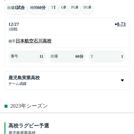
1
0
0
0
1試合
60分
T
G
PG
DG
出場
時間
12/27
8-73
●
1回戦
日本航空石川高校
相手
11
60分
1
番号
出場
T
鹿児島実業高校
チーム成績
2023年シーズン
高校ラグビー予選
鹿児島実業高校