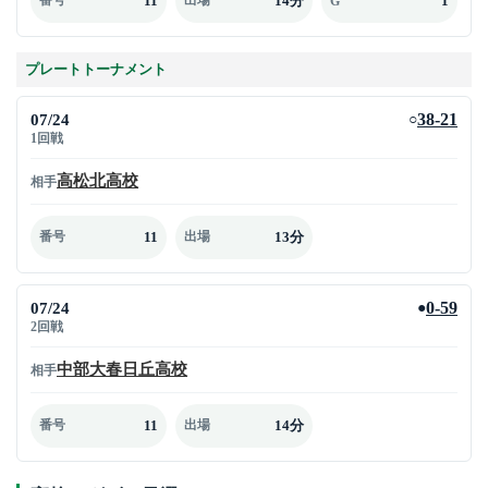
11
14分
1
番号
出場
G
プレートトーナメント
07/24
38-21
○
1回戦
高松北高校
相手
11
13分
番号
出場
07/24
0-59
●
2回戦
中部大春日丘高校
相手
11
14分
番号
出場