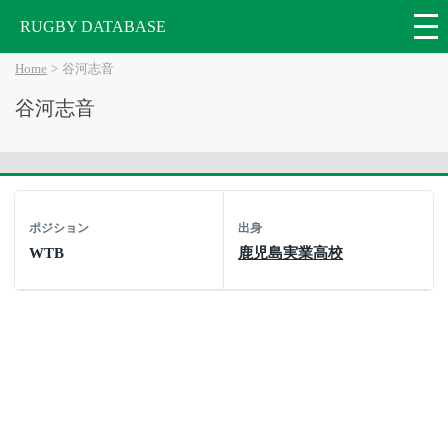
RUGBY DATABASE
Home
谷河志音
谷河志音
ポジション
出身
WTB
鹿児島実業高校