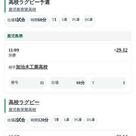
高校ラグビー予選
鹿児島実業高校
1
0
0
0
1試合
60分
T
G
PG
DG
出場
時間
鹿児島県
11/09
29-12
○
決勝
加治木工業高校
相手
11
60分
1
番号
出場
T
高校ラグビー
鹿児島実業高校
0
0
0
0
2試合
120分
T
G
PG
DG
出場
時間