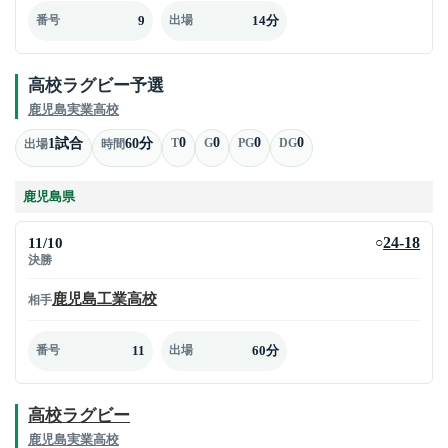
9
14分
番号
出場
高校ラグビー予選
鹿児島実業高校
0
0
0
0
1試合
60分
T
G
PG
DG
出場
時間
鹿児島県
11/10
24-18
○
決勝
鹿児島工業高校
相手
11
60分
番号
出場
高校ラグビー
鹿児島実業高校