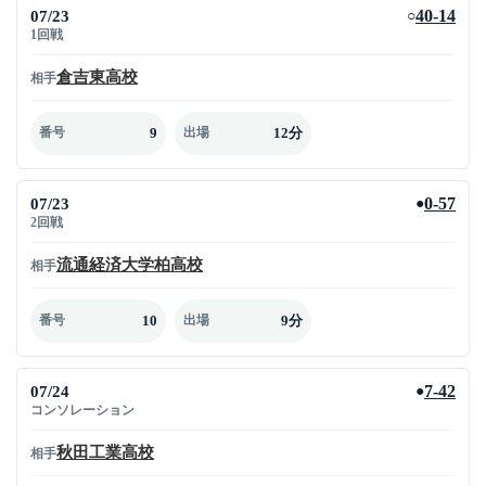
07/23
40-14
○
1回戦
倉吉東高校
相手
9
12分
番号
出場
07/23
0-57
●
2回戦
流通経済大学柏高校
相手
10
9分
番号
出場
07/24
7-42
●
コンソレーション
秋田工業高校
相手