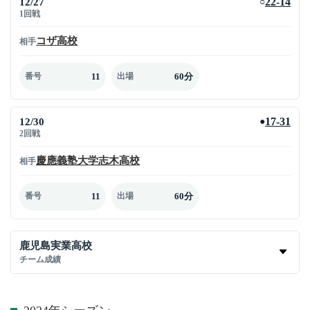
12/27
22-14
○
1回戦
コザ高校
相手
11
60分
番号
出場
12/30
17-31
●
2回戦
慶應義塾大学志木高校
相手
11
60分
番号
出場
鹿児島実業高校
チーム成績