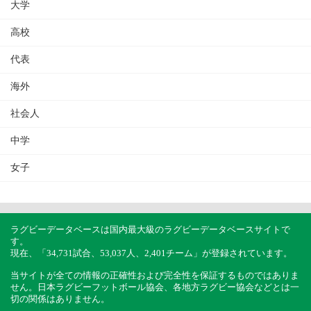
大学
高校
代表
海外
社会人
中学
女子
ラグビーデータベースは国内最大級のラグビーデータベースサイトで
す。
現在、「34,731試合、53,037人、2,401チーム」が登録されています。
当サイトが全ての情報の正確性および完全性を保証するものではありま
せん。日本ラグビーフットボール協会、各地方ラグビー協会などとは一
切の関係はありません。