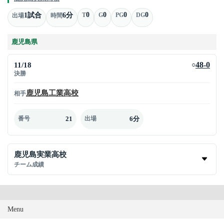
0
0
0
0
1試合
6分
T
G
PG
DG
出場
時間
鹿児島県
11/18
48-0
○
決勝
鹿児島工業高校
相手
21
6分
番号
出場
鹿児島実業高校
チーム成績
Menu