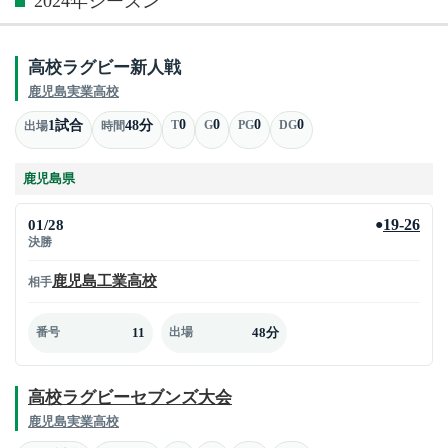
2024年シーズン
高校ラグビー新人戦
鹿児島実業高校
0
0
0
0
1試合
48分
T
G
PG
DG
出場
時間
鹿児島県
01/28
19-26
●
決勝
鹿児島工業高校
相手
11
48分
番号
出場
高校ラグビーセブンズ大会
鹿児島実業高校