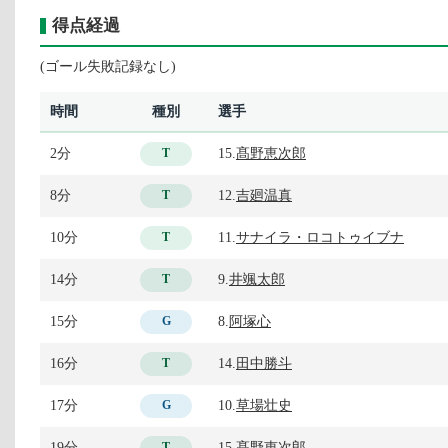
得点経過
(ゴール失敗記録なし)
時間
種別
選手
2分
15.
髙野恵次郎
T
8分
12.
吉廻温真
T
10分
11.
サナイラ・ロコトゥイブナ
T
14分
9.
井颯太郎
T
15分
8.
阿塚心
G
16分
14.
田中勝斗
T
17分
10.
草場壮史
G
19分
15.
髙野恵次郎
T