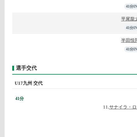
41分I
平尾龍
41分I
半田悦
41分I
選手交代
U17九州 交代
41分
11.
サナイラ・ロ