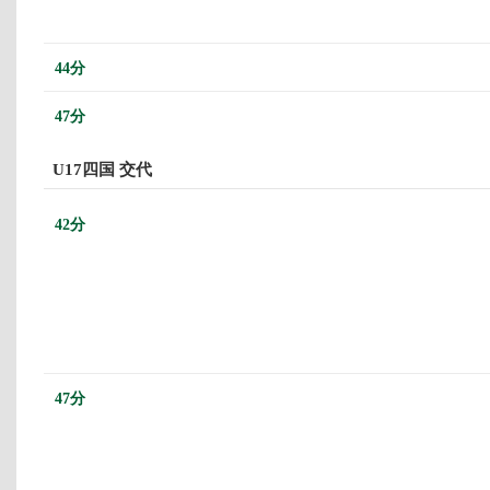
44分
47分
U17四国 交代
42分
47分