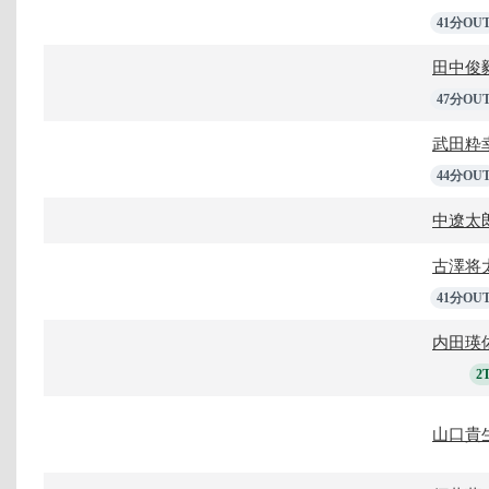
41分OU
田中俊
47分OU
武田粋
44分OU
中遼太
古澤将
41分OU
内田瑛
2
山口貴