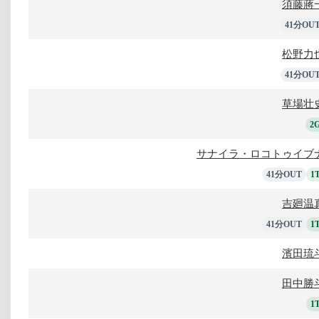
須藤蔣
41分OU
松野力
41分OU
草場壮
2
サナイラ・ロコトゥイブ
41分OUT
1
吉廻温
41分OUT
1
濱田琉
田中勝
1