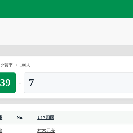
ーク菅平
100人
39
7
-
州
No.
U17四国
篤
村木元亮