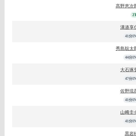
髙野恵次
2
溝邉享
41分I
秀島聡太
44分I
大石琢
47分I
佐野琉
41分I
山﨑圭
41分I
黒岩