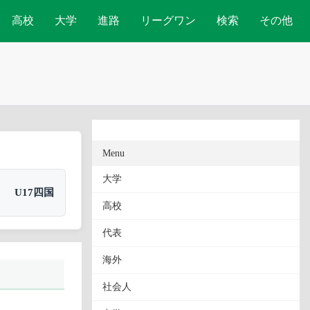
高校
大学
進路
リーグワン
検索
その他
Menu
大学
U17四国
高校
代表
海外
社会人