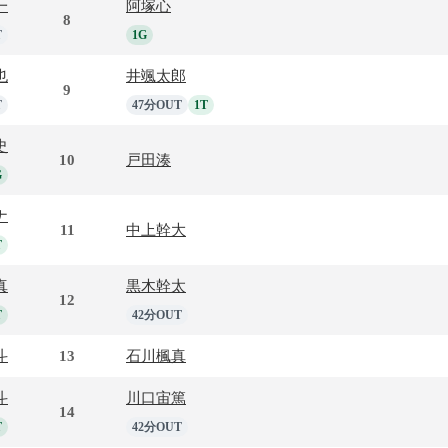
一
阿塚心
8
T
1G
也
井颯太郎
9
T
47分OUT
1T
史
10
戸田湊
G
ナ
11
中上幹大
T
真
黒木幹太
12
T
42分OUT
斗
13
石川楓真
斗
川口宙篤
14
T
42分OUT