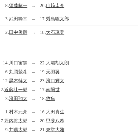
8.
須藤蔣一
→
20.
山﨑圭介
3.
武田粋幸
→
17.
秀島聡太郎
2.
田中俊毅
→
18.
大石琢登
14.
川口宙篤
→
22.
大場胡太朗
6.
丸岡鷲斗
→
19.
天羽翼
12.
黒木幹太
→
23.
濱口輝太
2.
近藤壮一郎
→
17.
南陽世
3.
濱田翔大
→
18.
牧隼
1.
村木元亮
→
16.
大田真生
7.
坪内将太郎
→
20.
甲斐八希
9.
井颯太郎
→
21.
東堂大雅