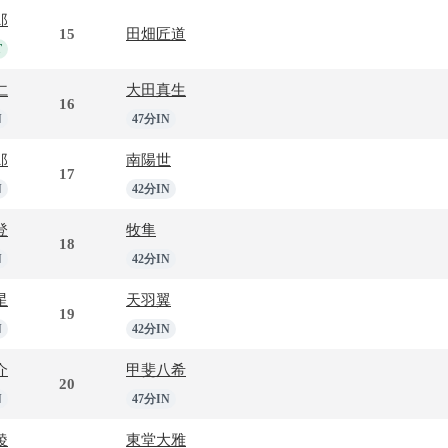
郎
15
田畑匠道
T
仁
大田真生
16
N
47分IN
郎
南陽世
17
N
42分IN
登
牧隼
18
N
42分IN
星
天羽翼
19
N
42分IN
介
甲斐八希
20
N
47分IN
稜
東堂大雅