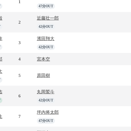
1
T
47分OUT
毅
近藤壮一郎
2
T
42分OUT
幸
濱田翔大
3
T
42分OUT
郎
4
宮本空
太
5
原田樹
T
佑
丸岡鷲斗
6
T
42分OUT
坪内将太郎
生
7
47分OUT