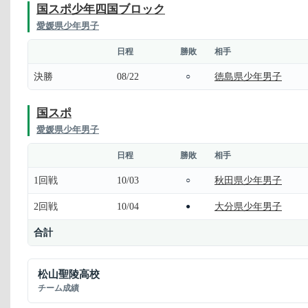
国スポ少年四国ブロック
愛媛県少年男子
日程
勝敗
相手
決勝
08/22
徳島県少年男子
○
国スポ
愛媛県少年男子
日程
勝敗
相手
1回戦
10/03
秋田県少年男子
○
2回戦
10/04
大分県少年男子
●
合計
松山聖陵高校
チーム成績