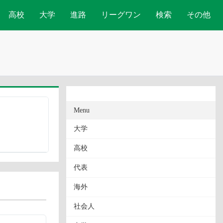
高校
大学
進路
リーグワン
検索
その他
Menu
大学
高校
代表
海外
社会人