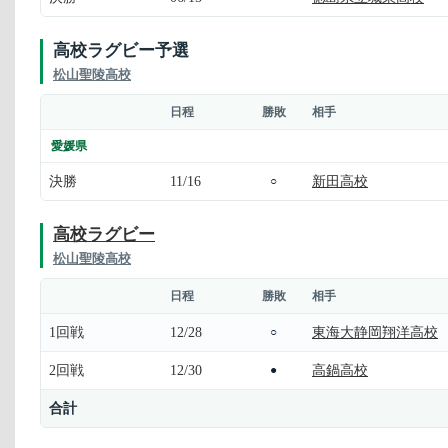
高校ラグビー予選
松山聖陵高校
日程
勝敗
相手
愛媛県
決勝
11/16
新田高校
○
高校ラグビー
松山聖陵高校
日程
勝敗
相手
1回戦
12/28
東海大静岡翔洋高校
○
2回戦
12/30
高鍋高校
●
合計