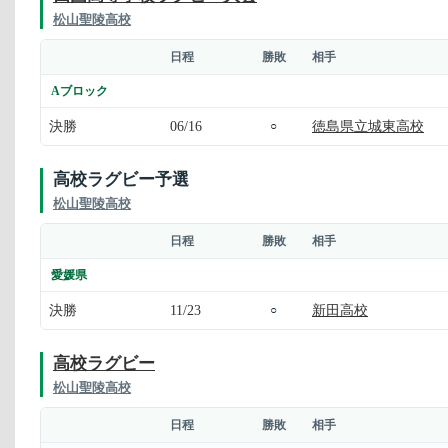
松山聖陵高校
日程
勝敗
相手
Aブロック
決勝
06/16
徳島県立城東高校
○
高校ラグビー予選
松山聖陵高校
日程
勝敗
相手
愛媛県
決勝
11/23
新田高校
○
高校ラグビー
松山聖陵高校
日程
勝敗
相手