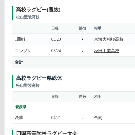
高校ラグビー(選抜)
松山聖陵高校
日程
勝敗
相手
1回戦
03/23
東海大相模高校
●
コンソレ
03/24
秋田工業高校
○
合計
高校ラグビー県総体
松山聖陵高校
日程
勝敗
相手
愛媛県
決勝
04/21
合同
○
四国高等学校ラグビー大会