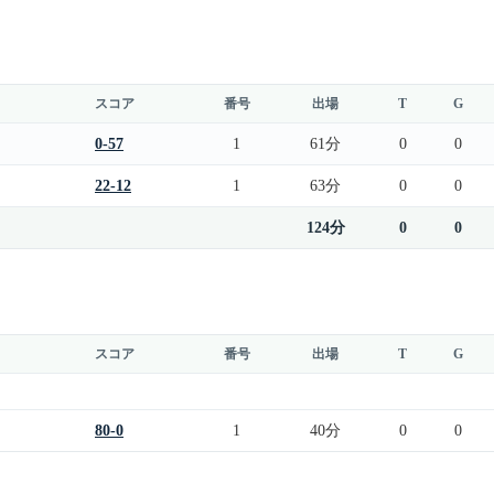
スコア
番号
出場
T
G
0-57
1
61分
0
0
22-12
1
63分
0
0
124分
0
0
スコア
番号
出場
T
G
80-0
1
40分
0
0