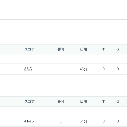
スコア
番号
出場
T
G
82-5
1
43分
0
0
スコア
番号
出場
T
G
41-15
1
54分
0
0