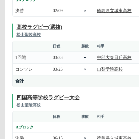
決勝
02/09
徳島県立城東高校
○
高校ラグビー(選抜)
松山聖陵高校
日程
勝敗
相手
1回戦
03/23
中部大春日丘高校
●
コンソレ
03/25
山梨学院高校
○
合計
四国高等学校ラグビー大会
松山聖陵高校
日程
勝敗
相手
Aブロック
決勝
06/15
徳島県立城東高校
○