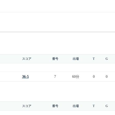
スコア
番号
出場
T
G
36-5
7
60分
0
0
スコア
番号
出場
T
G