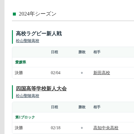
2024年シーズン
高校ラグビー新人戦
松山聖陵高校
日程
勝敗
相手
愛媛県
決勝
02/04
新田高校
○
四国高等学校新人大会
松山聖陵高校
日程
勝敗
相手
第1ブロック
決勝
02/18
高知中央高校
○