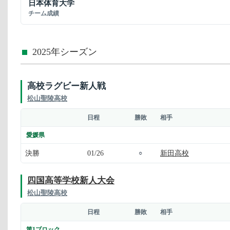
日本体育大学
チーム成績
2025年シーズン
高校ラグビー新人戦
松山聖陵高校
日程
勝敗
相手
愛媛県
決勝
01/26
新田高校
○
四国高等学校新人大会
松山聖陵高校
日程
勝敗
相手
第1ブロック