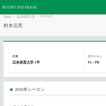
RUGBY DATABASE
Home
日本体育大学
村木元亮
村木元亮
所属
ポジション
日本体育大学
1年
FL / PR
2026年シーズン