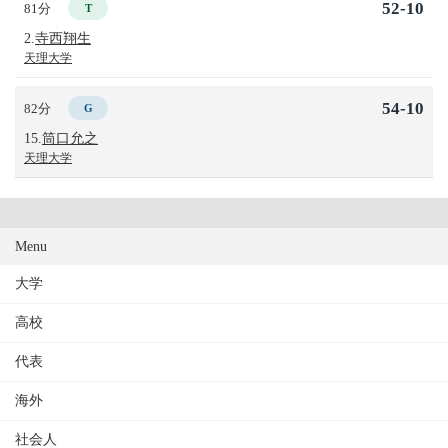
52-10
81分
T
2.
寺西翔生
天理大学
54-10
82分
G
15.
筒口允之
天理大学
Menu
大学
高校
代表
海外
社会人