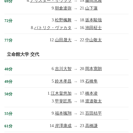
4.
アリスター・サウララ
→
19.
藤岡洸雅
69分
9.
朝倉達弥
→
21.
山下蓮
3.
松野楓舞
→
18.
坂本駿哉
72分
8.
パトリク・ヴァカタ
→
16.
池田柾士
12.
山田晟大
→
22.
中山敬太
77分
立命館大学 交代
6.
吉川大智
→
20.
岡本寛朗
40分
5.
鈴木孝昌
→
19.
石橋隼
49分
1.
江木畠悠加
→
17.
橋本凌
50分
3.
甲斐匠馬
→
18.
渡邉敬太
9.
福本颯翔
→
21.
百田桔平
55分
14.
岸澤康成
→
23.
高橋謙
61分