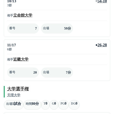
10/13
54-10
○
3節
立命館大学
相手
7
59分
番号
出場
11/17
26-28
●
6節
近畿大学
相手
20
7分
番号
出場
大学選手権
天理大学
0
0
0
0
1試合
80分
T
G
PG
DG
出場
時間