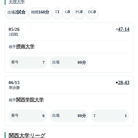
天理大学
1
0
0
0
2試合
160分
T
G
PG
DG
出場
時間
05/26
47-14
○
2回戦
摂南大学
相手
7
80分
番号
出場
06/15
28-43
●
準決勝
関西学院大学
相手
6
80分
1
番号
出場
T
関西大学リーグ