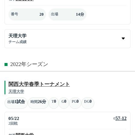
20
14分
番号
出場
天理大学
チーム成績
2022年シーズン
関西大学春季トーナメント
天理大学
0
0
0
0
1試合
26分
T
G
PG
DG
出場
時間
05/22
57-12
○
2回戦