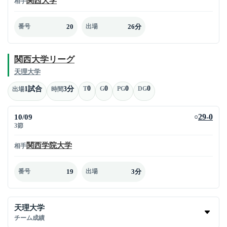
関西大学
相手
20
26分
番号
出場
関西大学リーグ
天理大学
0
0
0
0
1試合
3分
T
G
PG
DG
出場
時間
10/09
29-0
○
3節
関西学院大学
相手
19
3分
番号
出場
天理大学
チーム成績