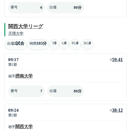
6
80分
番号
出場
関西大学リーグ
天理大学
0
0
0
0
2試合
103分
T
G
PG
DG
出場
時間
09/17
59-41
○
第1節
摂南大学
相手
7
80分
番号
出場
09/24
38-12
○
第2節
関西大学
相手