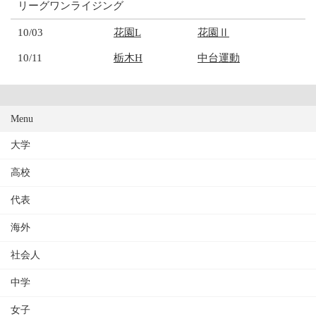
リーグワンライジング
10/03
花園L
花園Ⅱ
10/11
栃木H
中台運動
Menu
大学
高校
代表
海外
社会人
中学
女子