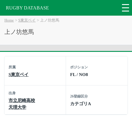
RUGBY DATABASE
Home
S東京ベイ
上ノ坊悠馬
上ノ坊悠馬
所属
ポジション
S東京ベイ
FL / NO8
出身
26登録区分
市立尼崎高校
カテゴリA
天理大学