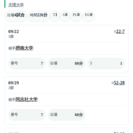
天理大学
1
0
0
0
4試合
226分
T
G
PG
DG
出場
時間
09/22
22-7
○
1節
摂南大学
相手
7
80分
1
番号
出場
T
09/29
52-28
○
2節
同志社大学
相手
7
80分
番号
出場