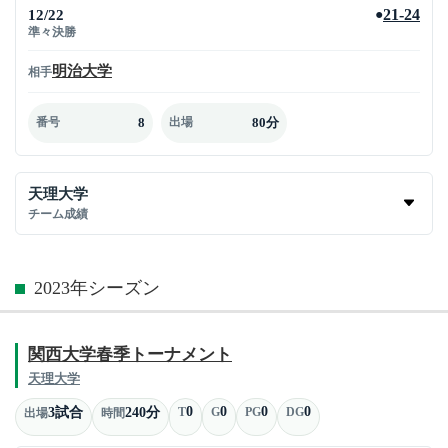
12/22
21-24
●
準々決勝
明治大学
相手
8
80分
番号
出場
天理大学
チーム成績
2023年シーズン
関西大学春季トーナメント
天理大学
0
0
0
0
3試合
240分
T
G
PG
DG
出場
時間