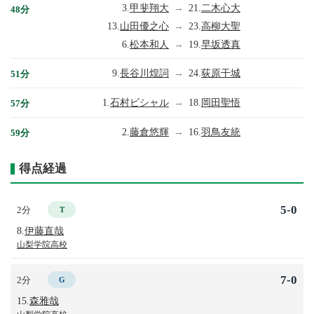
3.
甲斐翔大
→
21.
二木心大
48分
13.
山田優之心
→
23.
高柳大聖
6.
松本和人
→
19.
早坂透真
9.
長谷川煌詞
→
24.
荻原干城
51分
1.
石村ビシャル
→
18.
岡田聖悟
57分
2.
藤倉悠輝
→
16.
羽鳥友統
59分
得点経過
5-0
2分
T
8.
伊藤直哉
山梨学院高校
7-0
2分
G
15.
森雅哉