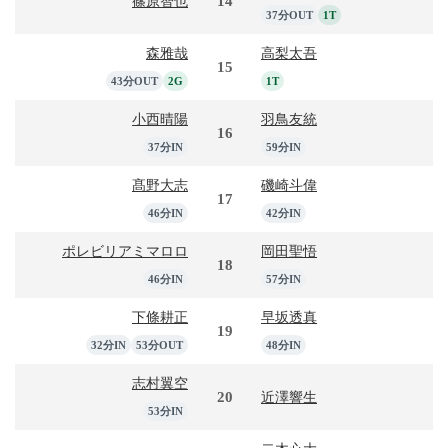
14
篠原智也
37分OUT
1T
森雅哉
高梨太吾
15
43分OUT
2G
1T
小西晴陽
羽鳥友統
16
37分IN
59分IN
髙野大志
磯崎斗偉
17
46分IN
42分IN
ポレビリアミマロロ
岡田聖悟
18
46分IN
57分IN
下條耕正
早坂透真
19
32分IN
53分OUT
48分IN
志村翼空
20
近澤響生
53分IN