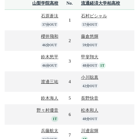
山梨学院高校
No.
流通経済大学柏高校
石原蒼汰
石村ビシャル
1
37分OUT
57分OUT
櫻井飛和
藤倉悠輝
2
46分OUT
59分OUT
鈴木愁平
甲斐翔大
3
46分OUT
48分OUT
1T
小川聡真
4
渡邊三祐
42分OUT
5
鈴木海人
長野快音
野々村優音
松本和人
6
1T
48分OUT
兵藤航太
川邊宙輝
7