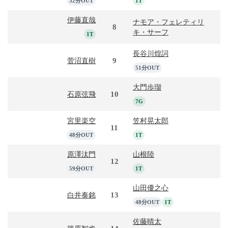
32分OUT
1T
伊藤直哉
ナモア・フェレティリ
8
キ・サーフ
1T
長谷川煌詞
9
菅沼直樹
51分OUT
大門歩瑠
10
石原弦飛
7G
宮里楽空
笠村晃太郎
11
48分OUT
1T
原澤汰門
山根陸
12
59分OUT
1T
山田優之心
13
白井奏銘
48分OUT
1T
佐藤晴太