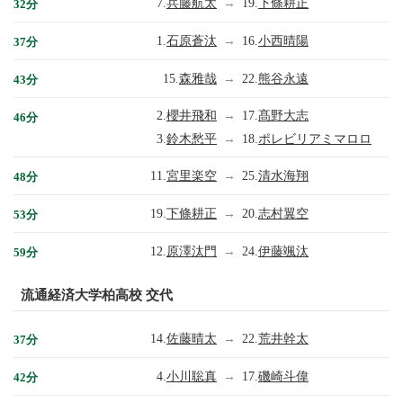
7.
兵藤航太
→
19.
下條耕正
32分
1.
石原蒼汰
→
16.
小西晴陽
37分
15.
森雅哉
→
22.
熊谷永遠
43分
2.
櫻井飛和
→
17.
髙野大志
46分
3.
鈴木愁平
→
18.
ポレビリアミマロロ
11.
宮里楽空
→
25.
清水海翔
48分
19.
下條耕正
→
20.
志村翼空
53分
12.
原澤汰門
→
24.
伊藤颯汰
59分
流通経済大学柏高校 交代
14.
佐藤晴太
→
22.
荒井幹太
37分
4.
小川聡真
→
17.
磯崎斗偉
42分