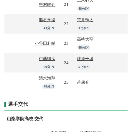
二木心大
21
中村駿介
48分IN
熊谷永遠
荒井幹太
22
43分IN
37分IN
高柳大聖
23
小谷田利輔
48分IN
伊藤颯汰
荻原干城
24
59分IN
51分IN
清水海翔
25
芦康介
48分IN
選手交代
山梨学院高校 交代