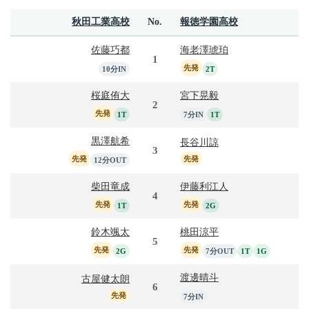
秋田工業高校
No.
報徳学園高校
佐藤巧都
海老澤琥珀
1
先発
10分IN
2T
桜庭侑大
宮下晃毅
2
先発
1T
7分IN
1T
黒澤航希
長谷川諒
3
先発
先発
12分OUT
柴田竜成
伊藤利江人
4
先発
先発
1T
2G
鈴木颯太
桃田涼平
5
先発
先発
2G
7分OUT
1T
1G
渡邊晴斗
古屋健太朗
6
先発
7分IN