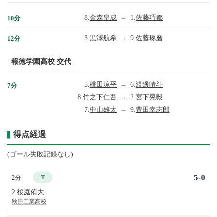
8.
金森皇成
→
1.
佐藤巧都
10分
3.
黒澤航希
→
9.
佐藤琢磨
12分
報徳学園高校 交代
5.
桃田涼平
→
6.
渡邊晴斗
7分
8.
竹之下仁吾
→
2.
宮下晃毅
7.
中山雄太
→
9.
豊田幸志郎
得点経過
(ゴール失敗記録なし)
5-0
2分
T
2.
桜庭侑大
秋田工業高校