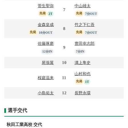
菅生聖弥
中山雄太
7
先発
先発
2T
7分OUT
金森皇成
竹之下仁吾
8
先発
先発
10分OUT
7分OUT
佐藤琢磨
豊田幸志郎
9
12分IN
7分IN
10
尾張翼
溝上隼史
山村和也
11
桜庭温来
先発
1T
12
小島佑太
長野永環
選手交代
秋田工業高校 交代