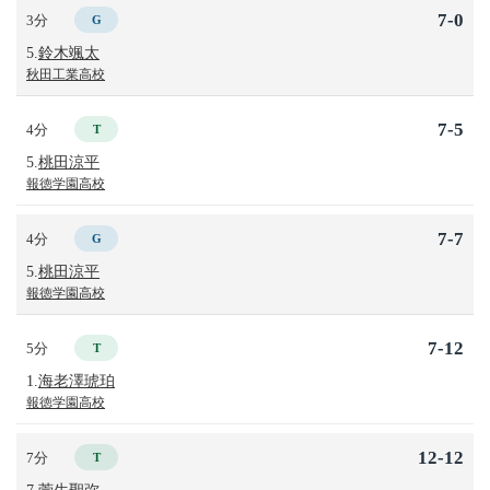
7-0
3分
G
5.
鈴木颯太
秋田工業高校
7-5
4分
T
5.
桃田涼平
報徳学園高校
7-7
4分
G
5.
桃田涼平
報徳学園高校
7-12
5分
T
1.
海老澤琥珀
報徳学園高校
12-12
7分
T
7.
菅生聖弥