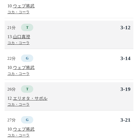
10.
ウェブ将武
コカ・コーラ
3-12
21分
T
13.
山口真澄
コカ・コーラ
3-14
22分
G
10.
ウェブ将武
コカ・コーラ
3-19
26分
T
12.
エリオタ・サポル
コカ・コーラ
3-21
27分
G
10.
ウェブ将武
コカ・コーラ