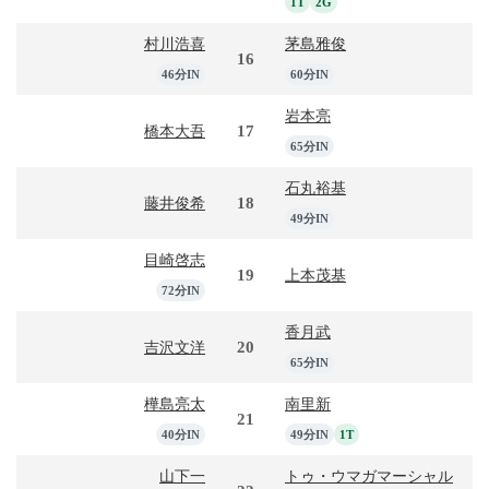
1T
2G
村川浩喜
茅島雅俊
16
46分IN
60分IN
岩本亮
17
橋本大吾
65分IN
石丸裕基
18
藤井俊希
49分IN
目崎啓志
19
上本茂基
72分IN
香月武
20
吉沢文洋
65分IN
樺島亮太
南里新
21
40分IN
49分IN
1T
山下一
トゥ・ウマガマーシャル