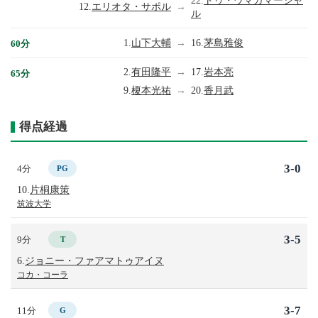
22.
トゥ・ウマガマーシャ
12.
エリオタ・サポル
→
ル
1.
山下大輔
→
16.
茅島雅俊
60分
2.
有田隆平
→
17.
岩本亮
65分
9.
榎本光祐
→
20.
香月武
得点経過
3-0
4分
PG
10.
片桐康策
筑波大学
3-5
9分
T
6.
ジョニー・ファアマトゥアイヌ
コカ・コーラ
3-7
11分
G