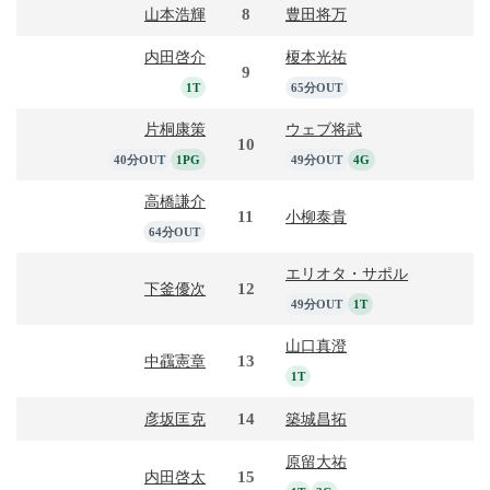
8
山本浩輝
豊田将万
内田啓介
榎本光祐
9
1T
65分OUT
片桐康策
ウェブ将武
10
40分OUT
1PG
49分OUT
4G
高橋謙介
11
小柳泰貴
64分OUT
エリオタ・サポル
12
下釜優次
49分OUT
1T
山口真澄
13
中靍憲章
1T
14
彦坂匡克
築城昌拓
原留大祐
15
内田啓太