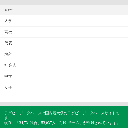
Menu
大学
高校
代表
海外
社会人
中学
女子
ラグビーデータベースは国内最大級のラグビーデータベースサイトで
す。
現在、「34,731試合、53,037人、2,401チーム」が登録されています。