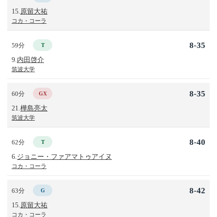
15.
原留大祐
コカ・コーラ
8-35
59分
T
9.
内田啓介
筑波大学
8-35
60分
GX
21.
樺島亮太
筑波大学
8-40
62分
T
6.
ジョニー・ファアマトゥアイヌ
コカ・コーラ
8-42
63分
G
15.
原留大祐
コカ・コーラ