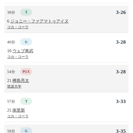
3-26
38分
T
6.
ジョニー・ファアマトゥアイヌ
コカ・コーラ
3-28
40分
G
10.
ウェブ将武
コカ・コーラ
3-28
54分
PGX
21.
樺島亮太
筑波大学
3-33
57分
T
21.
南里新
コカ・コーラ
3-35
58分
G