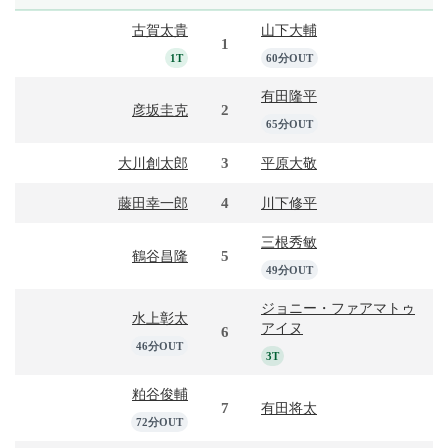
古賀太貴
山下大輔
1
1T
60分OUT
有田隆平
2
彦坂圭克
65分OUT
3
大川創太郎
平原大敬
4
藤田幸一郎
川下修平
三根秀敏
5
鶴谷昌隆
49分OUT
ジョニー・ファアマトゥ
水上彰太
アイヌ
6
46分OUT
3T
粕谷俊輔
7
有田将太
72分OUT