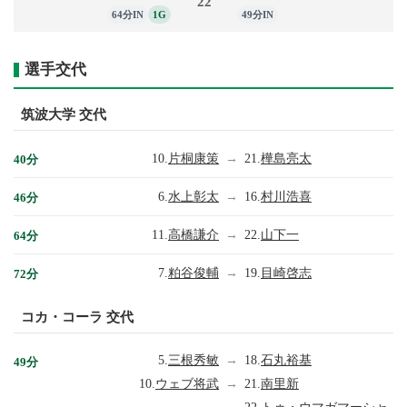
22
64分IN
1G
49分IN
選手交代
筑波大学 交代
10.
片桐康策
→
21.
樺島亮太
40分
6.
水上彰太
→
16.
村川浩喜
46分
11.
高橋謙介
→
22.
山下一
64分
7.
粕谷俊輔
→
19.
目崎啓志
72分
コカ・コーラ 交代
5.
三根秀敏
→
18.
石丸裕基
49分
10.
ウェブ将武
→
21.
南里新