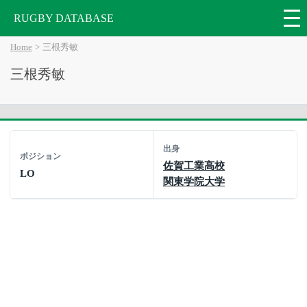
RUGBY DATABASE
Home
三根秀敏
三根秀敏
出身
ポジション
佐賀工業高校
LO
関東学院大学