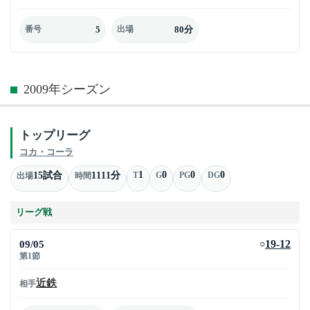
5
80分
番号
出場
2009年シーズン
トップリーグ
コカ・コーラ
1
0
0
0
15試合
1111分
T
G
PG
DG
出場
時間
リーグ戦
09/05
19-12
○
第1節
近鉄
相手