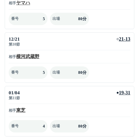
ヤマハ
相手
5
80分
番号
出場
12/21
21-13
○
第10節
横河武蔵野
相手
5
80分
番号
出場
01/04
19-31
●
第11節
東芝
相手
4
80分
番号
出場