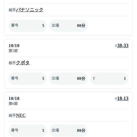
パナソニック
相手
5
80分
番号
出場
10/10
38-33
○
第5節
クボタ
相手
5
80分
1
番号
出場
T
10/18
18-13
○
第6節
NEC
相手
5
80分
番号
出場