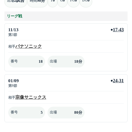
2試合
98分
T
G
PG
DG
出場
時間
リーグ戦
11/13
17-43
●
第3節
パナソニック
相手
18
18分
番号
出場
01/09
24-31
●
第9節
宗像サニックス
相手
5
80分
番号
出場