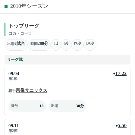
2010年シーズン
トップリーグ
コカ・コーラ
1
0
0
0
7試合
280分
T
G
PG
DG
出場
時間
リーグ戦
09/04
17-22
●
第1節
宗像サニックス
相手
18
30分
番号
出場
09/11
5-50
●
第2節