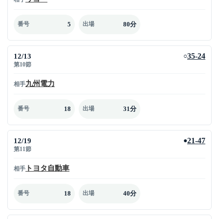
5
80分
番号
出場
12/13
35-24
○
第10節
九州電力
相手
18
31分
番号
出場
12/19
21-47
●
第11節
トヨタ自動車
相手
18
40分
番号
出場