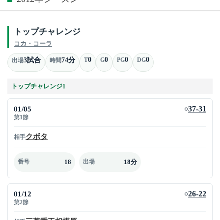
トップチャレンジ
コカ・コーラ
0
0
0
0
3試合
74分
T
G
PG
DG
出場
時間
トップチャレンジ1
01/05
37-31
○
第1節
クボタ
相手
18
18分
番号
出場
01/12
26-22
○
第2節