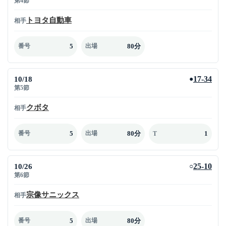
第4節
トヨタ自動車
相手
5
80分
番号
出場
10/18
17-34
●
第5節
クボタ
相手
5
80分
1
番号
出場
T
10/26
25-10
○
第6節
宗像サニックス
相手
5
80分
番号
出場