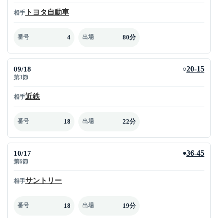
トヨタ自動車
相手
4
80分
番号
出場
09/18
20-15
○
第3節
近鉄
相手
18
22分
番号
出場
10/17
36-45
●
第6節
サントリー
相手
18
19分
番号
出場