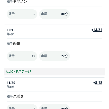
キヤノン
相手
5
80分
番号
出場
10/19
14-31
●
第7節
近鉄
相手
19
22分
番号
出場
セカンドステージ
11/29
8-18
●
第1節
クボタ
相手
5
80分
番号
出場