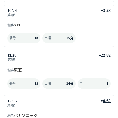
10/24
3-28
●
第7節
NEC
相手
18
15分
番号
出場
11/28
22-82
●
第8節
東芝
相手
18
34分
1
番号
出場
T
12/05
0-62
●
第9節
パナソニック
相手