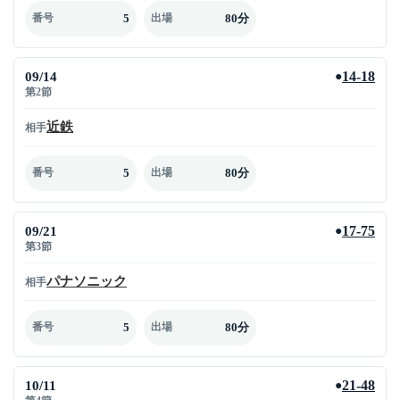
5
80分
番号
出場
09/14
14-18
●
第2節
近鉄
相手
5
80分
番号
出場
09/21
17-75
●
第3節
パナソニック
相手
5
80分
番号
出場
10/11
21-48
●