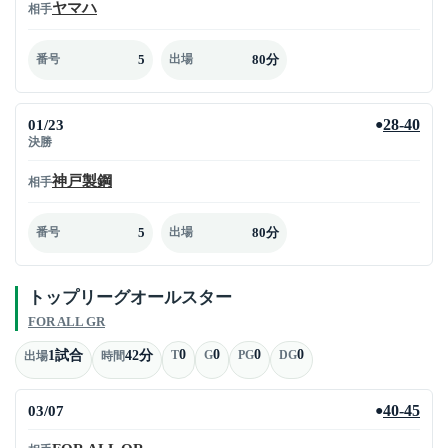
ヤマハ
相手
5
80分
番号
出場
01/23
28-40
●
決勝
神戸製鋼
相手
5
80分
番号
出場
トップリーグオールスター
FOR ALL GR
0
0
0
0
1試合
42分
T
G
PG
DG
出場
時間
03/07
40-45
●