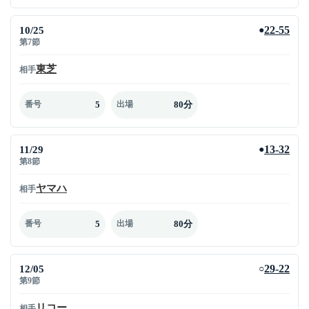
10/25
22-55
●
第7節
東芝
相手
5
80分
番号
出場
11/29
13-32
●
第8節
ヤマハ
相手
5
80分
番号
出場
12/05
29-22
○
第9節
リコー
相手