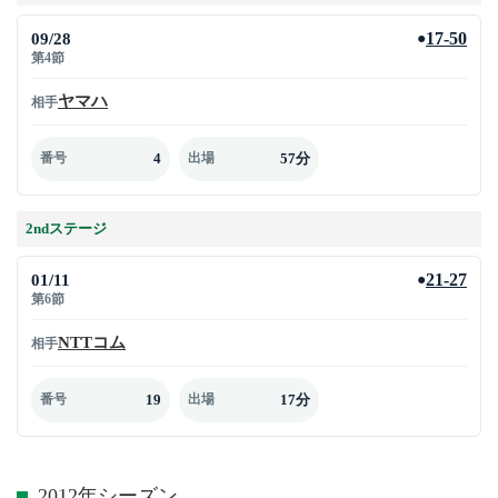
09/28
17-50
●
第4節
ヤマハ
相手
4
57分
番号
出場
2ndステージ
01/11
21-27
●
第6節
NTTコム
相手
19
17分
番号
出場
2012年シーズン