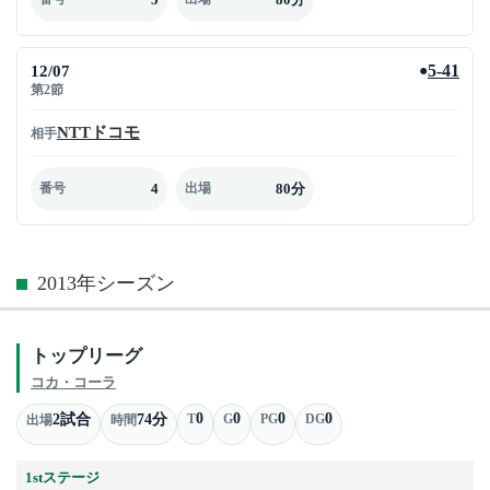
12/07
5-41
●
第2節
NTTドコモ
相手
4
80分
番号
出場
2013年シーズン
トップリーグ
コカ・コーラ
0
0
0
0
2試合
74分
T
G
PG
DG
出場
時間
1stステージ