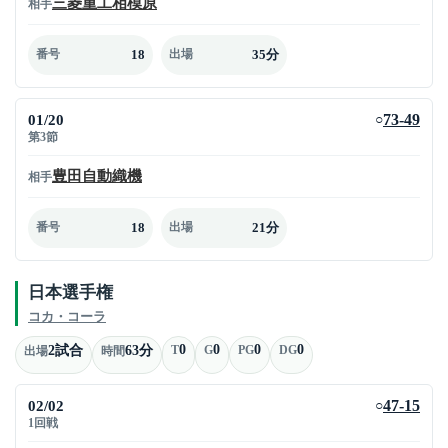
三菱重工相模原
相手
18
35分
番号
出場
01/20
73-49
○
第3節
豊田自動織機
相手
18
21分
番号
出場
日本選手権
コカ・コーラ
0
0
0
0
2試合
63分
T
G
PG
DG
出場
時間
02/02
47-15
○
1回戦