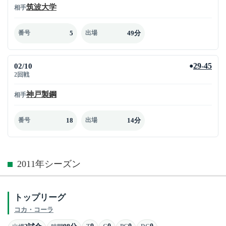
筑波大学
相手
5
49分
番号
出場
02/10
29-45
●
2回戦
神戸製鋼
相手
18
14分
番号
出場
2011年シーズン
トップリーグ
コカ・コーラ
0
0
0
0