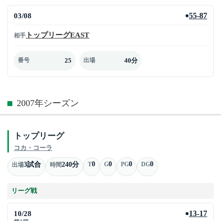
03/08
55-87
●
トップリーグEAST
相手
25
40分
番号
出場
2007年シーズン
トップリーグ
コカ・コーラ
0
0
0
0
3試合
240分
T
G
PG
DG
出場
時間
リーグ戦
10/28
13-17
●