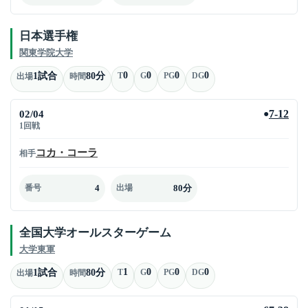
日本選手権
関東学院大学
0
0
0
0
1試合
80分
T
G
PG
DG
出場
時間
02/04
7-12
●
1回戦
コカ・コーラ
相手
4
80分
番号
出場
全国大学オールスターゲーム
大学東軍
1
0
0
0
1試合
80分
T
G
PG
DG
出場
時間