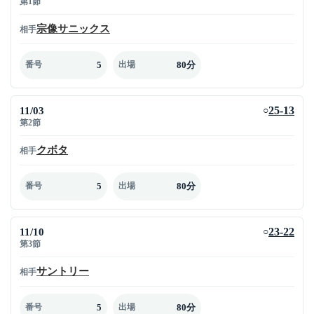
第1節
宗像サニックス
相手
5
80分
番号
出場
11/03
25-13
○
第2節
クボタ
相手
5
80分
番号
出場
11/10
23-22
○
第3節
サントリー
相手
5
80分
番号
出場