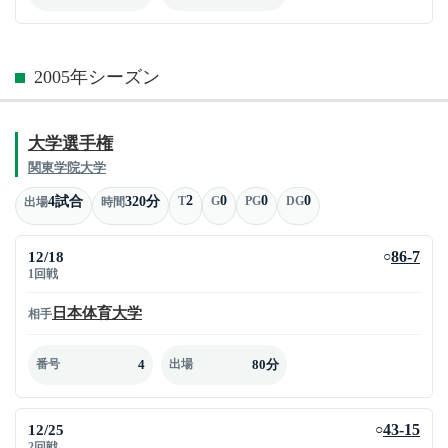
2005年シーズン
大学選手権
関東学院大学
2
0
0
0
4試合
320分
T
G
PG
DG
出場
時間
12/18
86-7
○
1回戦
日本体育大学
相手
4
80分
番号
出場
12/25
43-15
○
2回戦