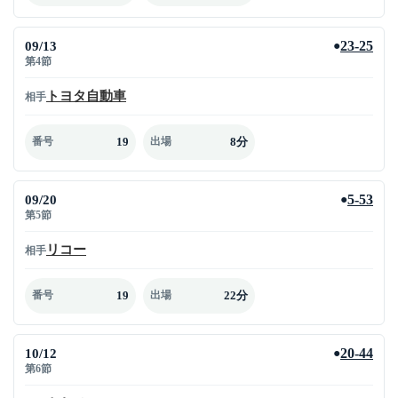
09/13
23-25
●
第4節
トヨタ自動車
相手
19
8分
番号
出場
09/20
5-53
●
第5節
リコー
相手
19
22分
番号
出場
10/12
20-44
●
第6節