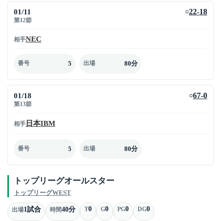
01/11
22-18
○
第12節
NEC
相手
5
80分
番号
出場
01/18
67-0
○
第13節
日本IBM
相手
5
80分
番号
出場
トップリーグオールスター
トップリーグWEST
0
0
0
0
1試合
40分
T
G
PG
DG
出場
時間