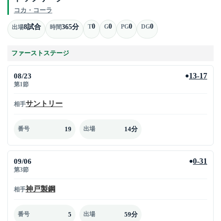
コカ・コーラ
0
0
0
0
8試合
365分
T
G
PG
DG
出場
時間
ファーストステージ
08/23
13-17
●
第1節
サントリー
相手
19
14分
番号
出場
09/06
0-31
●
第3節
神戸製鋼
相手
5
59分
番号
出場