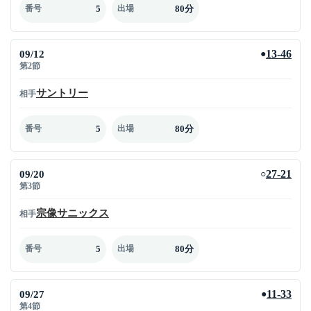
5
80分
番号
出場
09/12
13-46
●
第2節
サントリー
相手
5
80分
番号
出場
09/20
27-21
○
第3節
宗像サニックス
相手
5
80分
番号
出場
09/27
11-33
●
第4節