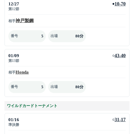
12/27
10-70
●
第12節
神戸製鋼
相手
5
80分
番号
出場
01/09
43-40
○
第13節
Honda
相手
5
80分
番号
出場
ワイルドカードトーナメント
01/16
31-17
○
準決勝