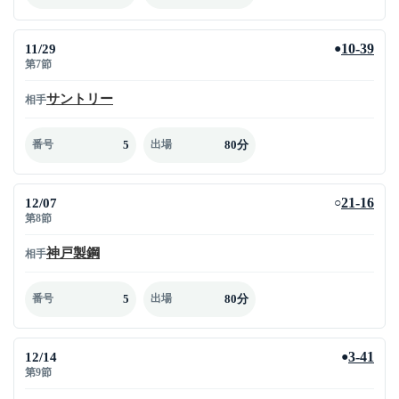
11/29
10-39
●
第7節
サントリー
相手
5
80分
番号
出場
12/07
21-16
○
第8節
神戸製鋼
相手
5
80分
番号
出場
12/14
3-41
●
第9節