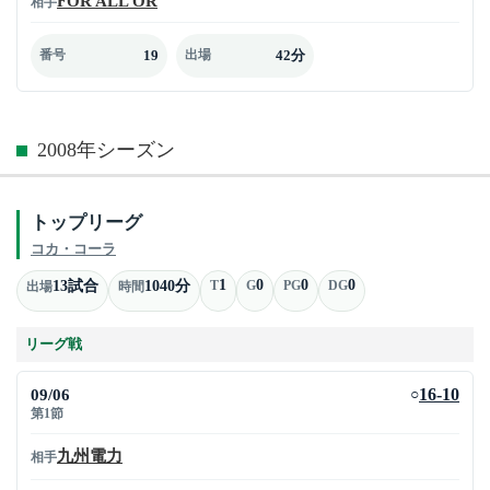
FOR ALL OR
相手
19
42分
番号
出場
2008年シーズン
トップリーグ
コカ・コーラ
1
0
0
0
13試合
1040分
T
G
PG
DG
出場
時間
リーグ戦
09/06
16-10
○
第1節
九州電力
相手