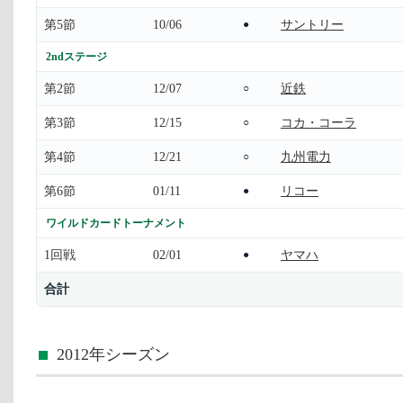
第5節
10/06
サントリー
●
2ndステージ
第2節
12/07
近鉄
○
第3節
12/15
コカ・コーラ
○
第4節
12/21
九州電力
○
第6節
01/11
リコー
●
ワイルドカードトーナメント
1回戦
02/01
ヤマハ
●
合計
2012年シーズン