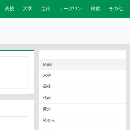
高校
大学
進路
リーグワン
検索
その他
Menu
大学
高校
代表
海外
社会人