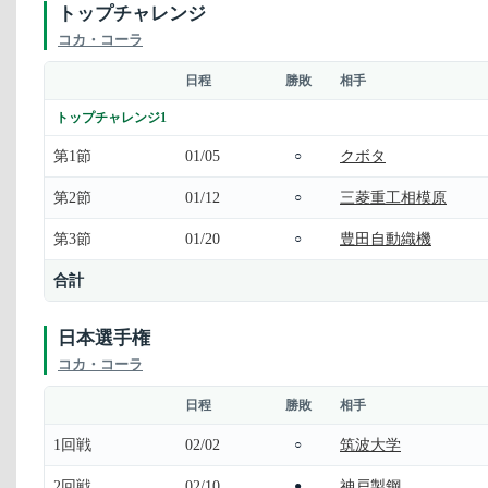
トップチャレンジ
コカ・コーラ
日程
勝敗
相手
トップチャレンジ1
第1節
01/05
クボタ
○
第2節
01/12
三菱重工相模原
○
第3節
01/20
豊田自動織機
○
合計
日本選手権
コカ・コーラ
日程
勝敗
相手
1回戦
02/02
筑波大学
○
2回戦
02/10
神戸製鋼
●