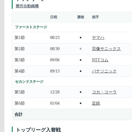
豊田自動織機
日程
勝敗
相手
ファーストステージ
第1節
08/23
ヤマハ
●
第2節
08/30
宗像サニックス
○
第3節
09/06
NTTコム
●
第4節
09/13
パナソニック
●
セカンドステージ
第5節
12/28
コカ・コーラ
●
第6節
01/04
近鉄
●
合計
トップリーグ入替戦