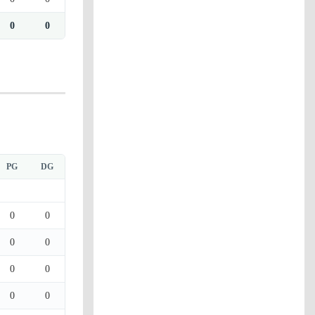
0
0
PG
DG
0
0
0
0
0
0
0
0