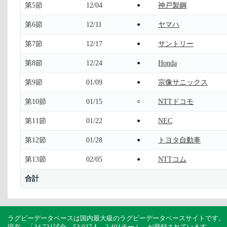
第5節
12/04
神戸製鋼
●
第6節
12/11
ヤマハ
●
第7節
12/17
サントリー
●
第8節
12/24
Honda
●
第9節
01/09
宗像サニックス
●
第10節
01/15
NTTドコモ
○
第11節
01/22
NEC
●
第12節
01/28
トヨタ自動車
●
第13節
02/05
NTTコム
●
合計
ラグビーデータベースは国内最大級のラグビーデータベースサイトです。
現在、「34,731試合、53,037人、2,401チーム」が登録されています。