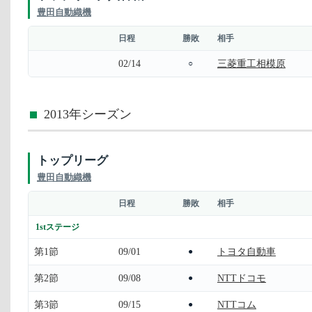
豊田自動織機
日程
勝敗
相手
02/14
三菱重工相模原
○
2013年シーズン
トップリーグ
豊田自動織機
日程
勝敗
相手
1stステージ
第1節
09/01
トヨタ自動車
●
第2節
09/08
NTTドコモ
●
第3節
09/15
NTTコム
●