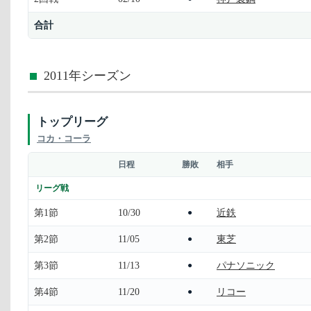
合計
2011年シーズン
トップリーグ
コカ・コーラ
日程
勝敗
相手
リーグ戦
第1節
10/30
近鉄
●
第2節
11/05
東芝
●
第3節
11/13
パナソニック
●
第4節
11/20
リコー
●