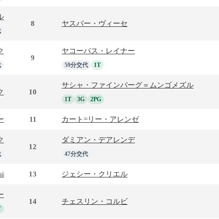
ル
8
ヤスパー・ヴィーセ
代
ク
ヤコーバス・レイナー
9
代
59分交代
1T
サシャ・ファインバーグ＝ムンゴメズル
ク
10
1T
3G
2PG
ー
11
カート=リー・アレンゼ
ク
ダミアン・デアレンデ
12
代
47分交代
si
13
ジェシー・クリエル
ー
14
チェスリン・コルビ
T