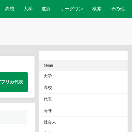
高校
大学
進路
リーグワン
検索
その他
Menu
大学
アフリカ代表
高校
代表
海外
社会人