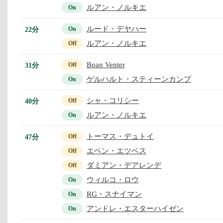
ルアン・ノルキエ
On
ルード・デヤハー
22分
On
ルアン・ノルキエ
Off
Boan Venter
31分
Off
ゲルハルト・スティーンカンプ
On
シャ・コリシー
40分
Off
ルアン・ノルキエ
On
トーマス・デュトイ
47分
Off
エベン・エツベス
Off
ダミアン・デアレンデ
Off
ウィルコ・ロウ
On
RG・スナイマン
On
アンドレ・エスターハイゼン
On