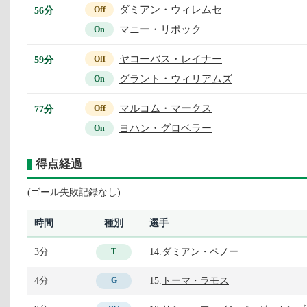
ダミアン・ウィレムセ
56分
Off
マニー・リボック
On
ヤコーバス・レイナー
59分
Off
グラント・ウィリアムズ
On
マルコム・マークス
77分
Off
ヨハン・グロベラー
On
得点経過
(ゴール失敗記録なし)
時間
種別
選手
3分
14.
ダミアン・ペノー
T
4分
15.
トーマ・ラモス
G