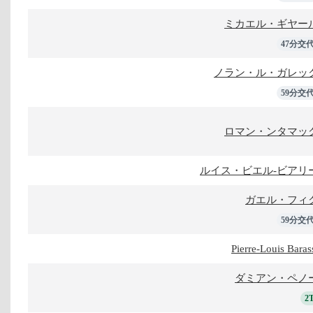
ミカエル・ギヤー
47分交
ノラン・ル・ガレッ
59分交
ロマン・ンタマッ
ルイス・ビエル-ビアリ
ガエル・フィ
59分交
Pierre-Louis Baras
ダミアン・ペノ
2