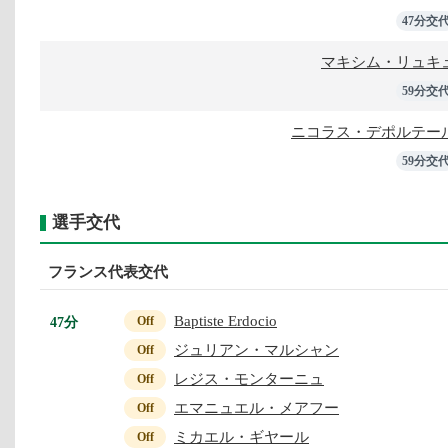
47分交
マキシム・リュキ
59分交
ニコラス・デポルテー
59分交
選手交代
フランス代表交代
Baptiste Erdocio
47分
Off
ジュリアン・マルシャン
Off
レジス・モンターニュ
Off
エマニュエル・メアフー
Off
ミカエル・ギヤール
Off