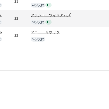
21
代
47分交代
1T
ュ
グラント・ウィリアムズ
22
代
59分交代
1T
ル
マニー・リボック
23
代
56分交代