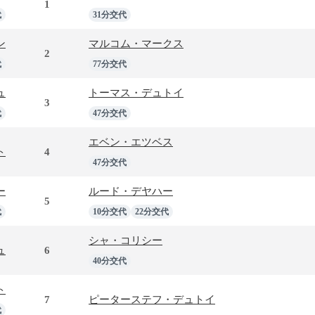
1
代
31分交代
ン
マルコム・マークス
2
代
77分交代
ュ
トーマス・デュトイ
3
代
47分交代
エベン・エツベス
ト
4
47分交代
ー
ルード・デヤハー
5
代
10分交代
22分交代
シャ・コリシー
ュ
6
40分交代
ト
7
ピーターステフ・デュトイ
代