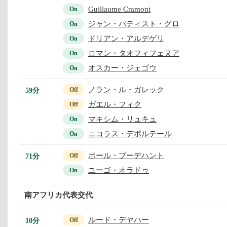
Guillaume Cramont
On
ジャン・バティスト・グロ
On
ドリアン・アルデゲリ
On
ロマン・タオフィフェヌア
On
オスカー・ジェゴウ
On
ノラン・ル・ガレック
59分
Off
ガエル・フィク
Off
マキシム・リュキュ
On
ニコラス・デポルテール
On
ポール・ブーデハント
71分
Off
ユーゴ・オラドゥ
On
南アフリカ代表交代
ルード・デヤハー
10分
Off