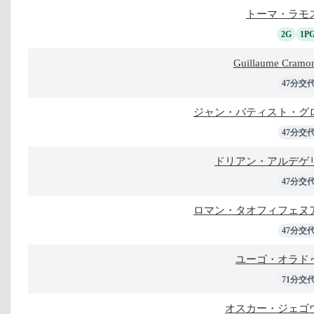
トーマ・ラモ
2G
1P
Guillaume Cramo
47分交
ジャン・バティスト・グ
47分交
ドリアン・アルデゲ
47分交
ロマン・タオフィフェヌ
47分交
ユーゴ・オラド
71分交
オスカー・ジェゴ