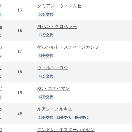
ス
ダミアン・ウィレムセ
15
G
56分交代
nt
ヨハン・グロベラー
16
代
77分交代
ロ
ゲルハルト・スティーンカンプ
17
代
31分交代
リ
ウィルコ・ロウ
18
代
47分交代
ア
RG・スナイマン
19
代
47分交代
ゥ
ルアン・ノルキエ
20
代
10分交代
22分交代
40分交代
ウ
アンドレ・エスターハイゼン