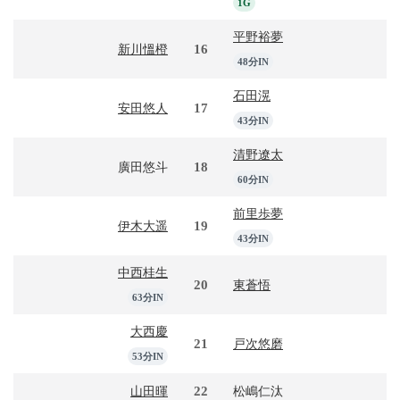
1G
平野裕夢
16
新川慍橙
48分IN
石田滉
17
安田悠人
43分IN
清野遼太
18
廣田悠斗
60分IN
前里歩夢
19
伊木大遥
43分IN
中西桂生
20
東蒼悟
63分IN
大西慶
21
戸次悠磨
53分IN
22
山田暉
松嶋仁汰