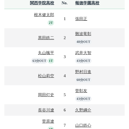
関西学院高校
No.
報徳学園高校
根木健太郎
1
張田正
2T
難波竜彰
2
黒田鉄二
48分OUT
丸山颯平
武井大智
3
63分OUT
1T
43分OUT
野村日進
4
松山莉空
60分OUT
菅彰友
5
岡田灯史
43分OUT
6
長谷川遼
久野綱介
菅原遼
7
山口鉄心