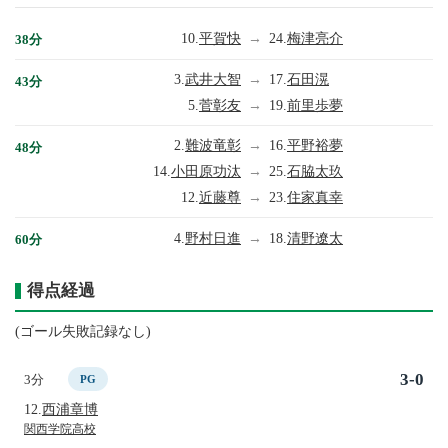
10.
平賀快
→
24.
梅津亮介
38分
3.
武井大智
→
17.
石田滉
43分
5.
菅彰友
→
19.
前里歩夢
2.
難波竜彰
→
16.
平野裕夢
48分
14.
小田原功汰
→
25.
石脇太玖
12.
近藤尊
→
23.
住家真幸
4.
野村日進
→
18.
清野遼太
60分
得点経過
(ゴール失敗記録なし)
3-0
3分
PG
12.
西浦章博
関西学院高校