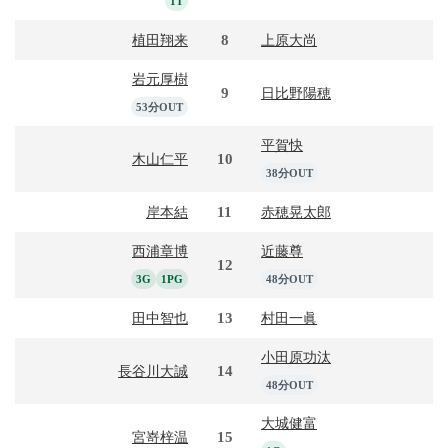
1T
8
植田翔来
上原大尚
岩元厚樹
9
日比野陽穂
53分OUT
平賀快
10
木山仁平
38分OUT
11
岸本結
赤穂晃太郎
西浦章博
近藤尊
12
3G
1PG
48分OUT
13
田中智也
村田一眞
小田原功汰
14
長谷川大誠
48分OUT
大城健富
15
宮嵜梓温