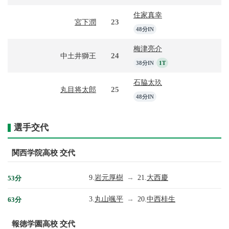
住家真幸
23
宮下潤
48分IN
梅津亮介
24
中土井獅王
38分IN
1T
石脇太玖
25
丸目将太郎
48分IN
選手交代
関西学院高校 交代
9.
岩元厚樹
→
21.
大西慶
53分
3.
丸山颯平
→
20.
中西桂生
63分
報徳学園高校 交代