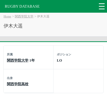
RUGBY DATABASE
Home
関西学院大学
伊木大遥
伊木大遥
所属
ポジション
関西学院大学
1年
LO
出身
関西学院高校