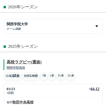
2026年シーズン
関西学院大学
チーム成績
2025年シーズン
高校ラグビー(選抜)
関西学院高校
0
0
0
0
2試合
120分
T
G
PG
DG
出場
時間
03/23
64-12
○
1回戦
秋田中央高校
相手