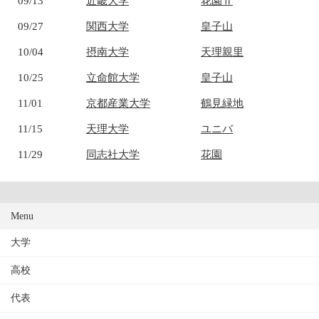
09/13
近畿大学
花園Ⅱ
09/27
関西大学
皇子山
10/04
摂南大学
天理親里
10/25
立命館大学
皇子山
11/01
京都産業大学
鶴見緑地
11/15
天理大学
ユニバ
11/29
同志社大学
花園
Menu
大学
高校
代表