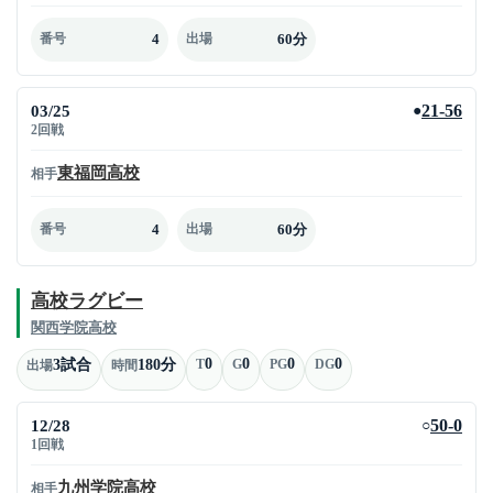
4
60分
番号
出場
03/25
21-56
●
2回戦
東福岡高校
相手
4
60分
番号
出場
高校ラグビー
関西学院高校
0
0
0
0
3試合
180分
T
G
PG
DG
出場
時間
12/28
50-0
○
1回戦
九州学院高校
相手