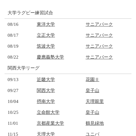
大学ラグビー練習試合
08/16
東洋大学
サニアパーク
08/17
立正大学
サニアパーク
08/19
筑波大学
サニアパーク
08/22
慶應義塾大学
サニアパーク
関西大学リーグ
09/13
近畿大学
花園Ⅱ
09/27
関西大学
皇子山
10/04
摂南大学
天理親里
10/25
立命館大学
皇子山
11/01
京都産業大学
鶴見緑地
11/15
天理大学
ユニバ