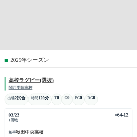
2025年シーズン
高校ラグビー(選抜)
関西学院高校
0
0
0
0
2試合
120分
T
G
PG
DG
出場
時間
03/23
64-12
○
1回戦
秋田中央高校
相手