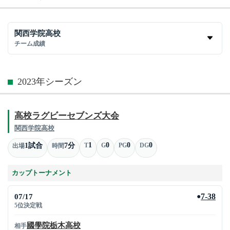
関西学院高校
チーム成績
2023年シーズン
高校ラグビーセブンズ大会
関西学院高校
1
0
0
0
1試合
7分
T
G
PG
DG
出場
時間
カップトーナメント
07/17
7-38
●
5位決定戦
國學院栃木高校
相手