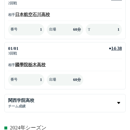
2回戦
日本航空石川高校
相手
1
60分
1
番号
出場
T
01/01
14-38
●
3回戦
國學院栃木高校
相手
1
60分
番号
出場
関西学院高校
チーム成績
2024年シーズン