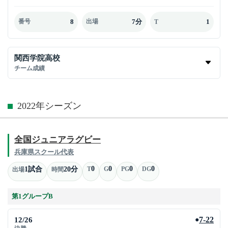
8
7分
1
番号
出場
T
関西学院高校
チーム成績
2022年シーズン
全国ジュニアラグビー
兵庫県スクール代表
0
0
0
0
1試合
20分
T
G
PG
DG
出場
時間
第1グループB
12/26
7-22
●