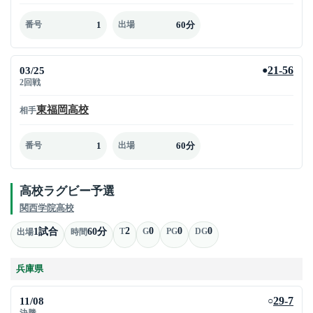
1
60分
番号
出場
03/25
21-56
●
2回戦
東福岡高校
相手
1
60分
番号
出場
高校ラグビー予選
関西学院高校
2
0
0
0
1試合
60分
T
G
PG
DG
出場
時間
兵庫県
11/08
29-7
○
決勝