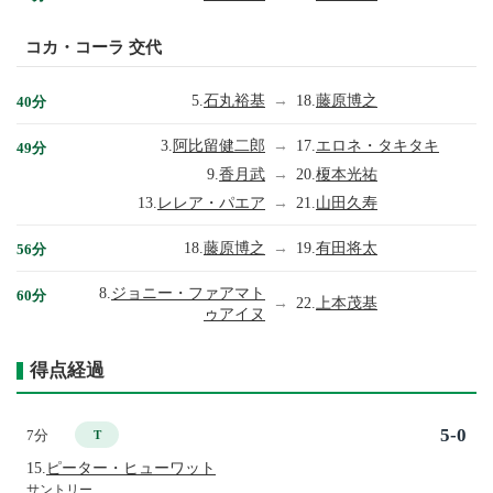
コカ・コーラ 交代
5.
石丸裕基
→
18.
藤原博之
40分
3.
阿比留健二郎
→
17.
エロネ・タキタキ
49分
9.
香月武
→
20.
榎本光祐
13.
レレア・パエア
→
21.
山田久寿
18.
藤原博之
→
19.
有田将太
56分
8.
ジョニー・ファアマト
60分
→
22.
上本茂基
ゥアイヌ
得点経過
5-0
7分
T
15.
ピーター・ヒューワット
サントリー