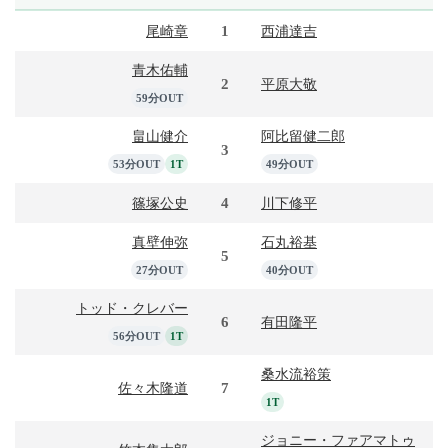
1
尾崎章
西浦達吉
青木佑輔
2
平原大敬
59分OUT
畠山健介
阿比留健二郎
3
53分OUT
1T
49分OUT
4
篠塚公史
川下修平
真壁伸弥
石丸裕基
5
27分OUT
40分OUT
トッド・クレバー
6
有田隆平
56分OUT
1T
桑水流裕策
7
佐々木隆道
1T
ジョニー・ファアマトゥ