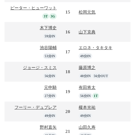
ピーター・ヒューワット
15
松岡元気
3T
3G
木下博史
16
山下克典
59分IN
池谷陽輔
エロネ・タキタキ
17
53分IN
49分IN
ジョージ・スミス
藤原博之
18
56分IN
40分IN
56分OUT
元申騎
有田将太
19
27分IN
56分IN
1T
フーリー・デュプレア
榎本光祐
20
49分IN
49分IN
野村直矢
山田久寿
21