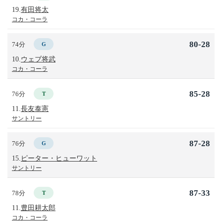
19.
有田将太
コカ・コーラ
80-28
74分
G
10.
ウェブ将武
コカ・コーラ
85-28
76分
T
11.
長友泰憲
サントリー
87-28
76分
G
15.
ピーター・ヒューワット
サントリー
87-33
78分
T
11.
豊田耕太郎
コカ・コーラ