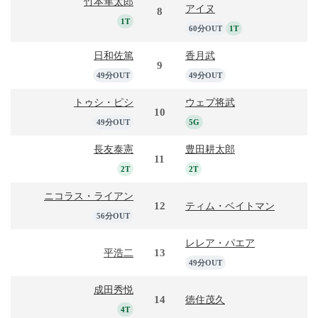
竹本隼太郎
アイヌ
8
1T
60分OUT
1T
日和佐篤
香月武
9
49分OUT
49分OUT
トゥシ・ピシ
ウェブ将武
10
49分OUT
5G
長友泰憲
豊田耕太郎
11
2T
2T
ニコラス・ライアン
12
ティム・ベイトマン
56分OUT
レレア・パエア
13
平浩二
49分OUT
成田秀悦
14
徳住茂久
4T