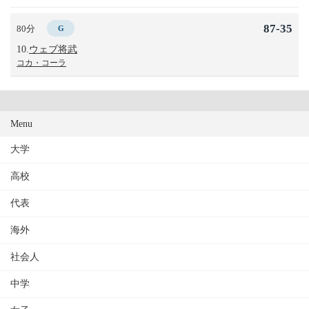
87-35
80分
G
10.
ウェブ将武
コカ・コーラ
Menu
大学
高校
代表
海外
社会人
中学