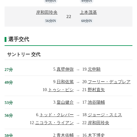
49分IN
49分IN
岸和田玲央
上本茂基
22
56分IN
60分IN
選手交代
サントリー 交代
5.
真壁伸弥
→
19.
元申騎
27分
9.
日和佐篤
→
20.
フーリー・デュプレア
49分
10.
トゥシ・ピシ
→
21.
野村直矢
3.
畠山健介
→
17.
池谷陽輔
53分
6.
トッド・クレバー
→
18.
ジョージ・スミス
56分
12.
ニコラス・ライアン
→
22.
岸和田玲央
2.
青木佑輔
→
16.
木下博史
59分