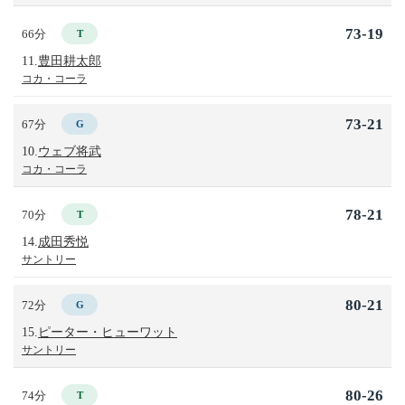
73-19
66分
T
11.
豊田耕太郎
コカ・コーラ
73-21
67分
G
10.
ウェブ将武
コカ・コーラ
78-21
70分
T
14.
成田秀悦
サントリー
80-21
72分
G
15.
ピーター・ヒューワット
サントリー
80-26
74分
T