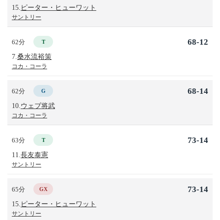
15.
ピーター・ヒューワット
サントリー
68-12
62分
T
7.
桑水流裕策
コカ・コーラ
68-14
62分
G
10.
ウェブ将武
コカ・コーラ
73-14
63分
T
11.
長友泰憲
サントリー
73-14
65分
GX
15.
ピーター・ヒューワット
サントリー