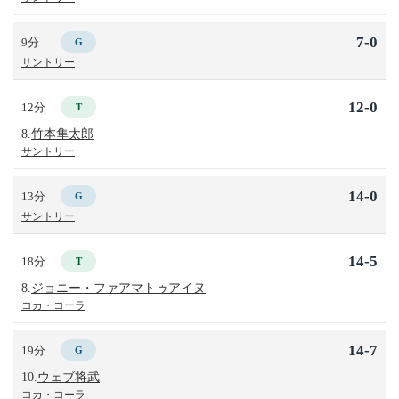
7-0
9分
G
サントリー
12-0
12分
T
8.
竹本隼太郎
サントリー
14-0
13分
G
サントリー
14-5
18分
T
8.
ジョニー・ファアマトゥアイヌ
コカ・コーラ
14-7
19分
G
10.
ウェブ将武
コカ・コーラ