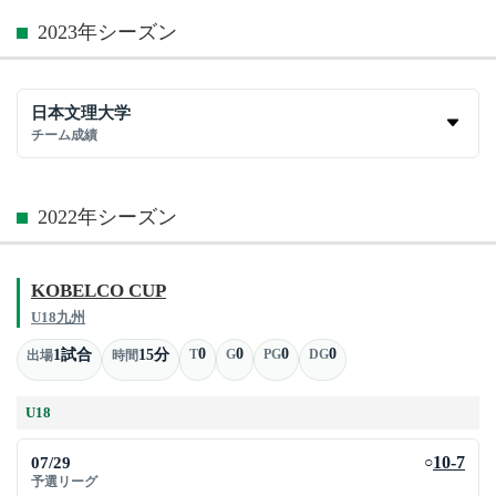
2023年シーズン
日本文理大学
チーム成績
2022年シーズン
KOBELCO CUP
U18九州
0
0
0
0
1試合
15分
T
G
PG
DG
出場
時間
U18
07/29
10-7
○
予選リーグ