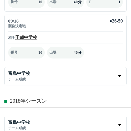
10
40分
1
番号
出場
T
09/16
26-59
●
順位決定戦
千歳中学校
相手
10
40分
番号
出場
富島中学校
チーム成績
2018年シーズン
富島中学校
チーム成績