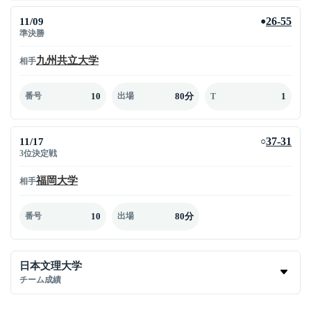
11/09
26-55
●
準決勝
九州共立大学
相手
10
80分
1
番号
出場
T
11/17
37-31
○
3位決定戦
福岡大学
相手
10
80分
番号
出場
日本文理大学
チーム成績