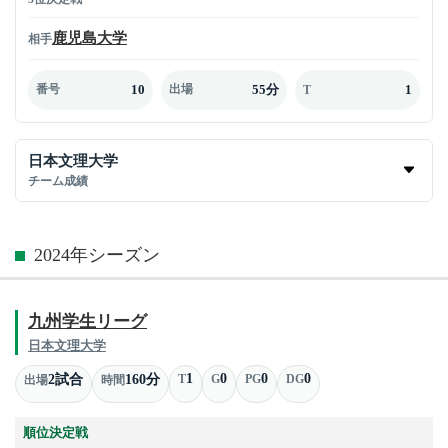
鹿児島大学
相手
10
55分
1
番号
出場
T
日本文理大学
チーム成績
2024年シーズン
九州学生リーグ
日本文理大学
1
0
0
0
2試合
160分
T
G
PG
DG
出場
時間
順位決定戦