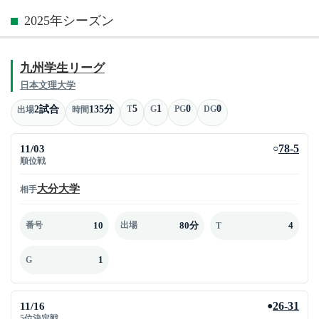
2025年シーズン
九州学生リーグ
日本文理大学
5
1
0
0
2試合
135分
T
G
PG
DG
出場
時間
11/03
78-5
○
順位戦
大分大学
相手
10
80分
4
番号
出場
T
1
G
11/16
26-31
●
5位決定戦