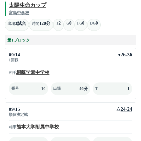
太陽生命カップ
富島中学校
2
0
0
0
3試合
120分
T
G
PG
DG
出場
時間
第1ブロック
09/14
26-36
●
1回戦
桐蔭学園中学校
相手
10
40分
1
番号
出場
T
09/15
24-24
△
順位決定戦
熊本大学附属中学校
相手