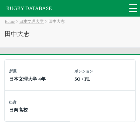
RUGBY DATABASE
Home
日本文理大学
田中大志
田中大志
所属
ポジション
日本文理大学
4年
SO / FL
出身
日向高校