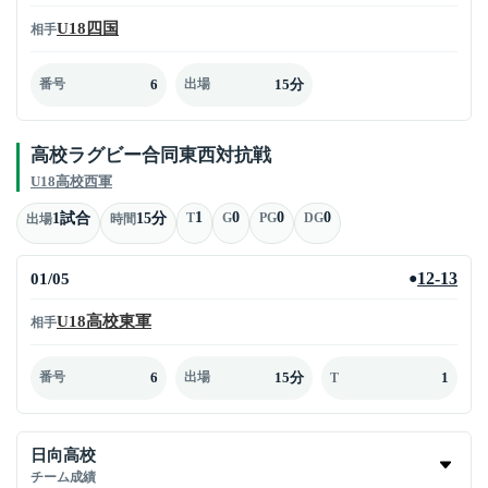
U18四国
相手
6
15分
番号
出場
高校ラグビー合同東西対抗戦
U18高校西軍
1
0
0
0
1試合
15分
T
G
PG
DG
出場
時間
01/05
12-13
●
U18高校東軍
相手
6
15分
1
番号
出場
T
日向高校
チーム成績