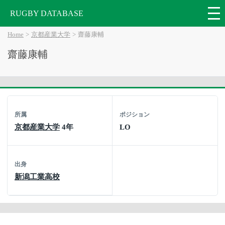
RUGBY DATABASE
Home
京都産業大学
齋藤康輔
齋藤康輔
所属
ポジション
京都産業大学
4年
LO
出身
新潟工業高校