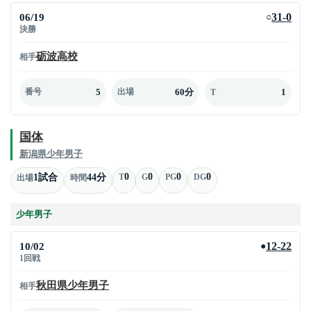
06/19
31-0
○
決勝
砺波高校
相手
5
60分
1
番号
出場
T
国体
新潟県少年男子
0
0
0
0
1試合
44分
T
G
PG
DG
出場
時間
少年男子
10/02
12-22
●
1回戦
秋田県少年男子
相手