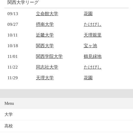
関西大学リーグ
09/13
立命館大学
花園
09/27
摂南大学
たけびし
10/11
近畿大学
天理親里
10/18
関西大学
宝ヶ池
11/01
関西学院大学
鶴見緑地
11/22
同志社大学
たけびし
11/29
天理大学
花園
Menu
大学
高校