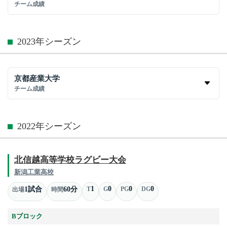
チーム成績
2023年シーズン
京都産業大学
チーム成績
2022年シーズン
北信越高等学校ラグビー大会
新潟工業高校
1
0
0
0
1試合
60分
T
G
PG
DG
出場
時間
Bブロック