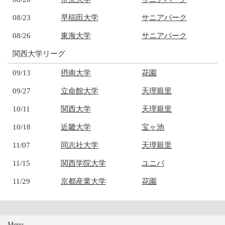
08/23
早稲田大学
サニアパーク
08/26
東海大学
サニアパーク
関西大学リーグ
09/13
摂南大学
花園
09/27
立命館大学
天理親里
10/11
関西大学
天理親里
10/18
近畿大学
宝ヶ池
11/07
同志社大学
天理親里
11/15
関西学院大学
ユニバ
11/29
京都産業大学
花園
Menu