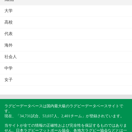
大学
高校
代表
海外
社会人
中学
女子
ラグビーデータベースは国内最大級のラグビーデータベースサイトで
す。
現在、「34,731試合、53,037人、2,401チーム」が登録されています。
当サイトが全ての情報の正確性および完全性を保証するものではありま
せん。日本ラグビーフットボール協会、各地方ラグビー協会などとは一