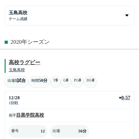
玉島高校
チーム成績
2020年シーズン
高校ラグビー
玉島高校
0
0
0
0
1試合
50分
T
G
PG
DG
出場
時間
12/28
0-57
●
1回戦
目黒学院高校
相手
12
50分
番号
出場