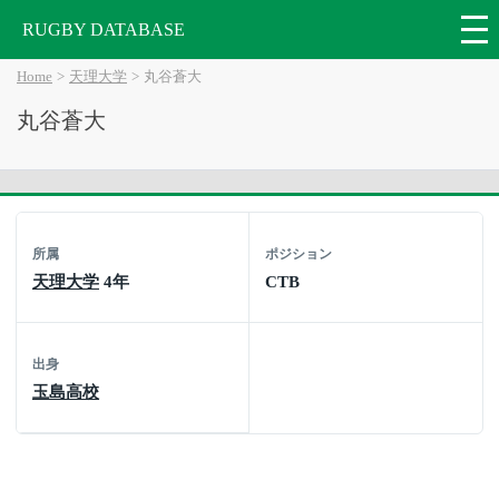
RUGBY DATABASE
Home
天理大学
丸谷蒼大
丸谷蒼大
所属
ポジション
天理大学
4年
CTB
出身
玉島高校