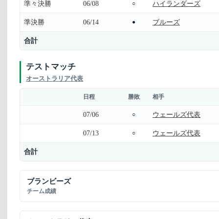
準々決勝
06/08
ハイランダーズ
○
準決勝
06/14
ブルーズ
●
合計
テストマッチ
オーストラリア代表
日程
勝敗
相手
07/06
ウェールズ代表
○
07/13
ウェールズ代表
○
合計
ブランビーズ
チーム成績