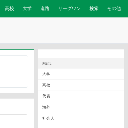
高校
大学
進路
リーグワン
検索
その他
Menu
大学
高校
代表
海外
社会人