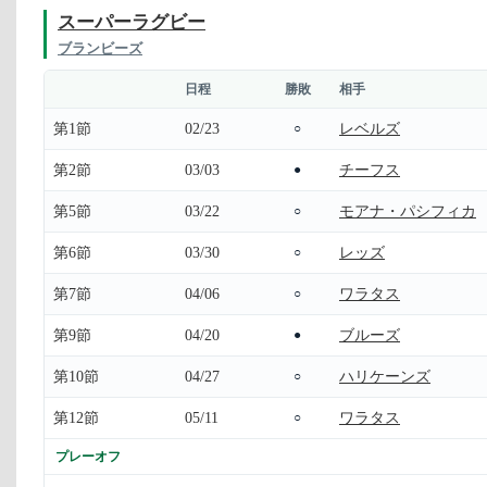
スーパーラグビー
ブランビーズ
日程
勝敗
相手
第1節
02/23
レベルズ
○
第2節
03/03
チーフス
●
第5節
03/22
モアナ・パシフィカ
○
第6節
03/30
レッズ
○
第7節
04/06
ワラタス
○
第9節
04/20
ブルーズ
●
第10節
04/27
ハリケーンズ
○
第12節
05/11
ワラタス
○
プレーオフ