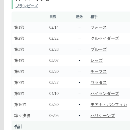
ブランビーズ
日程
勝敗
相手
第1節
02/14
フォース
○
第2節
02/22
クルセイダーズ
○
第3節
02/28
ブルーズ
○
第4節
03/07
レッズ
●
第6節
03/20
チーフス
○
第7節
03/27
ワラタス
●
第9節
04/10
ハイランダーズ
○
第16節
05/30
モアナ・パシフィカ
●
準々決勝
06/05
ハリケーンズ
●
合計