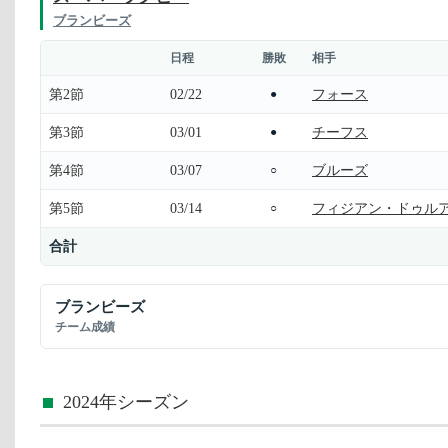
ブランビーズ
日程
勝敗
相手
第2節
02/22
フォース
●
第3節
03/01
チーフス
●
第4節
03/07
ブルーズ
○
第5節
03/14
フィジアン・ドゥル
○
合計
ブランビーズ
チーム成績
2024年シーズン