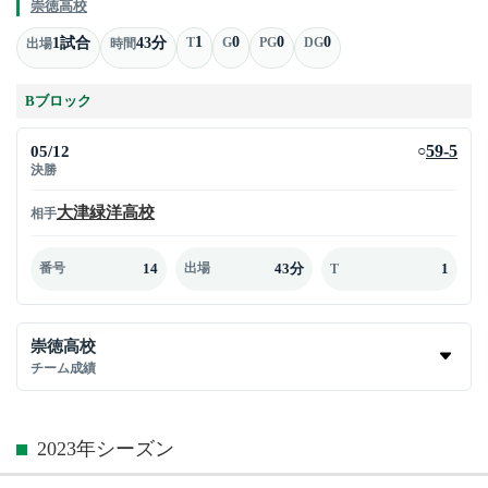
崇徳高校
1
0
0
0
1試合
43分
T
G
PG
DG
出場
時間
Bブロック
05/12
59-5
○
決勝
大津緑洋高校
相手
14
43分
1
番号
出場
T
崇徳高校
チーム成績
2023年シーズン