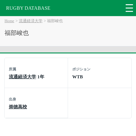
RUGBY DATABASE
Home
流通経済大学
福部峻也
福部峻也
所属
ポジション
流通経済大学
1年
WTB
出身
崇徳高校