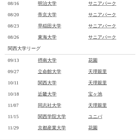
08/16
明治大学
サニアパーク
08/20
帝京大学
サニアパーク
08/23
早稲田大学
サニアパーク
08/26
東海大学
サニアパーク
関西大学リーグ
09/13
摂南大学
花園
09/27
立命館大学
天理親里
10/11
関西大学
天理親里
10/18
近畿大学
宝ヶ池
11/07
同志社大学
天理親里
11/15
関西学院大学
ユニバ
11/29
京都産業大学
花園