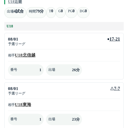
U18近畿
0
0
0
0
4試合
79分
T
G
PG
DG
出場
時間
U18
08/01
17-21
●
予選リーグ
U18北信越
相手
1
26分
番号
出場
08/01
7-7
△
予選リーグ
U18東海
相手
1
23分
番号
出場