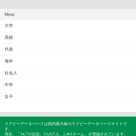
Menu
大学
高校
代表
海外
社会人
中学
女子
ラグビーデータベースは国内最大級のラグビーデータベースサイトで
す。
現在、「34,731試合、53,037人、2,401チーム」が登録されています。