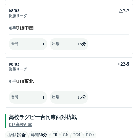
08/03
7-7
△
決勝リーグ
U18中国
相手
1
15分
番号
出場
08/03
22-5
○
決勝リーグ
U18東北
相手
1
15分
番号
出場
高校ラグビー合同東西対抗戦
U18高校西軍
0
0
0
0
1試合
30分
T
G
PG
DG
出場
時間