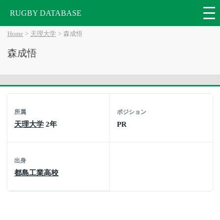
RUGBY DATABASE
Home
天理大学
森成悟
森成悟
所属
ポジション
天理大学
2年
PR
出身
都島工業高校