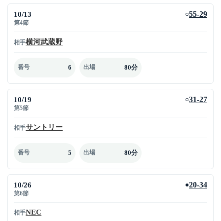
10/13
55-29
○
第4節
横河武蔵野
相手
6
80分
番号
出場
10/19
31-27
○
第5節
サントリー
相手
5
80分
番号
出場
10/26
20-34
●
第6節
NEC
相手