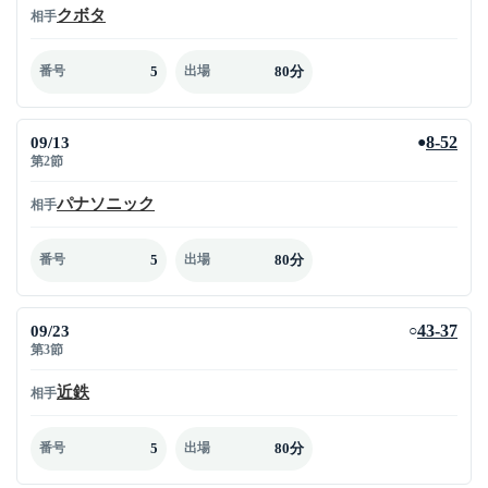
クボタ
相手
5
80分
番号
出場
09/13
8-52
●
第2節
パナソニック
相手
5
80分
番号
出場
09/23
43-37
○
第3節
近鉄
相手
5
80分
番号
出場