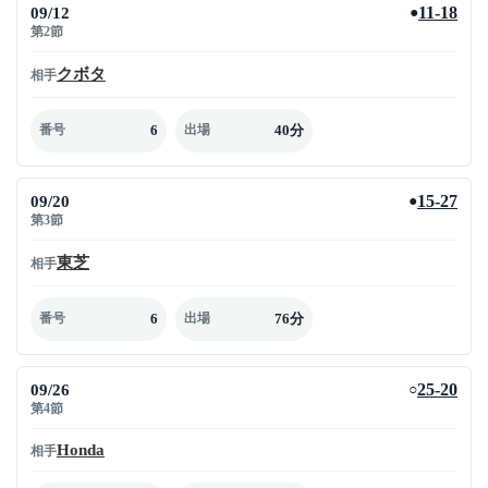
09/12
11-18
●
第2節
クボタ
相手
6
40分
番号
出場
09/20
15-27
●
第3節
東芝
相手
6
76分
番号
出場
09/26
25-20
○
第4節
Honda
相手