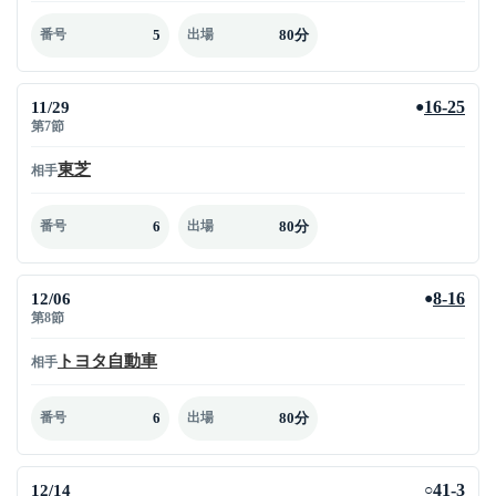
5
80分
番号
出場
11/29
16-25
●
第7節
東芝
相手
6
80分
番号
出場
12/06
8-16
●
第8節
トヨタ自動車
相手
6
80分
番号
出場
12/14
41-3
○