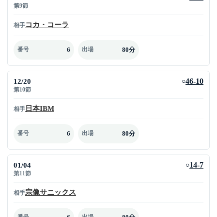
第9節
コカ・コーラ
相手
6
80分
番号
出場
12/20
46-10
○
第10節
日本IBM
相手
6
80分
番号
出場
01/04
14-7
○
第11節
宗像サニックス
相手