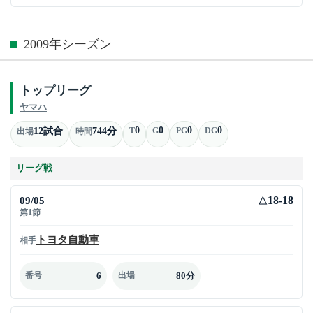
2009年シーズン
トップリーグ
ヤマハ
0
0
0
0
12試合
744分
T
G
PG
DG
出場
時間
リーグ戦
09/05
18-18
△
第1節
トヨタ自動車
相手
6
80分
番号
出場