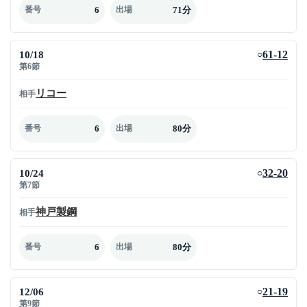
6
71分
番号
出場
10/18
61-12
○
第6節
リコー
相手
6
80分
番号
出場
10/24
32-20
○
第7節
神戸製鋼
相手
6
80分
番号
出場
12/06
21-19
○
第9節