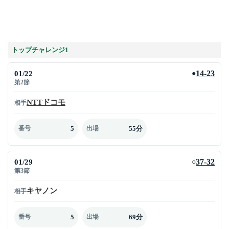
トップチャレンジ1
01/22
14-23
●
第2節
NTTドコモ
相手
5
55分
番号
出場
01/29
37-32
○
第3節
キヤノン
相手
5
69分
番号
出場