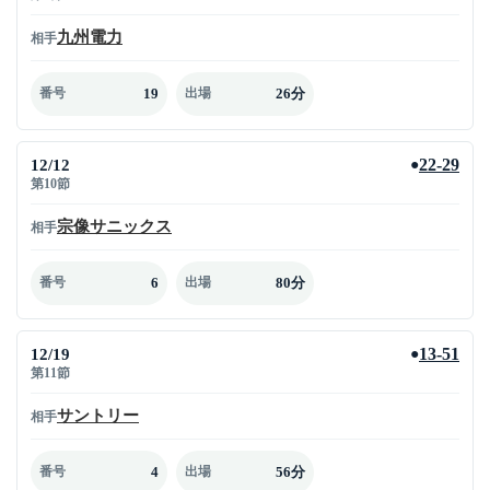
九州電力
相手
19
26分
番号
出場
12/12
22-29
●
第10節
宗像サニックス
相手
6
80分
番号
出場
12/19
13-51
●
第11節
サントリー
相手
4
56分
番号
出場