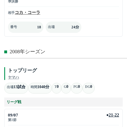
準決勝
コカ・コーラ
相手
18
24分
番号
出場
2008年シーズン
トップリーグ
ヤマハ
0
0
0
0
13試合
1040分
T
G
PG
DG
出場
時間
リーグ戦
09/07
21-22
●
第1節