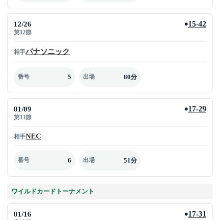
12/26
15-42
●
第12節
パナソニック
相手
5
80分
番号
出場
01/09
17-29
●
第13節
NEC
相手
6
51分
番号
出場
ワイルドカードトーナメント
01/16
17-31
●